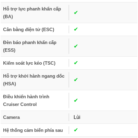
Hỗ trợ lực phanh khẩn cấp
✔︎
(BA)
✔︎
Cân bằng điện tử (ESC)
Đèn báo phanh khẩn cấp
✔︎
(ESS)
✔︎
Kiểm soát lực kéo (TSC)
Hỗ trợ khởi hành ngang dốc
✔︎
(HSA)
Điều khiển hành trình
✔︎
Cruiser Control
Camera
Lùi
✔︎
Hệ thống cảm biến phía sau