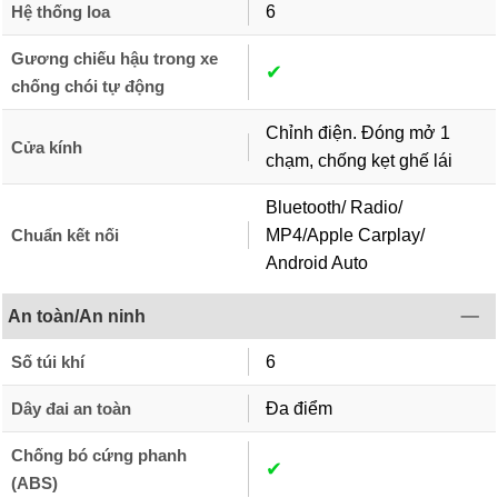
Hệ thống loa
6
Gương chiếu hậu trong xe
✔︎
chống chói tự động
Chỉnh điện. Đóng mở 1
Cửa kính
chạm, chống kẹt ghế lái
Bluetooth/ Radio/
Chuẩn kết nối
MP4/Apple Carplay/
Android Auto
An toàn/An ninh
Số túi khí
6
Dây đai an toàn
Đa điểm
Chống bó cứng phanh
✔︎
(ABS)