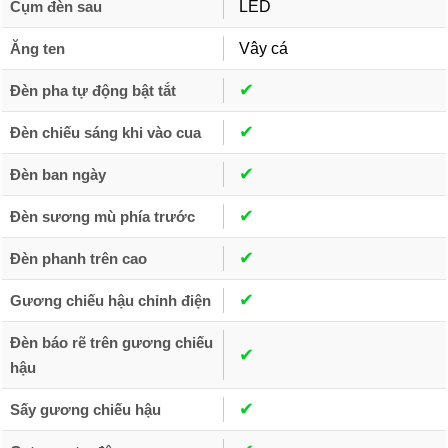
Cụm đèn sau
LED
Ăng ten
Vây cá
✔︎
Đèn pha tự động bật tắt
✔︎
Đèn chiếu sáng khi vào cua
✔︎
Đèn ban ngày
✔︎
Đèn sương mù phía trước
✔︎
Đèn phanh trên cao
✔︎
Gương chiếu hậu chỉnh điện
Đèn báo rẽ trên gương chiếu
✔︎
hậu
✔︎
Sấy gương chiếu hậu