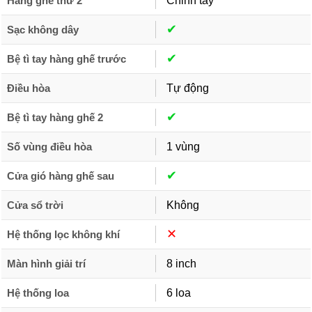
Hàng ghế thứ 2
Chỉnh tay
✔︎
Sạc không dây
✔︎
Bệ tì tay hàng ghế trước
Điều hòa
Tự động
✔︎
Bệ tì tay hàng ghế 2
Số vùng điều hòa
1 vùng
✔︎
Cửa gió hàng ghế sau
Cửa sổ trời
Không
✕︎
Hệ thống lọc không khí
Màn hình giải trí
8 inch
Hệ thống loa
6 loa