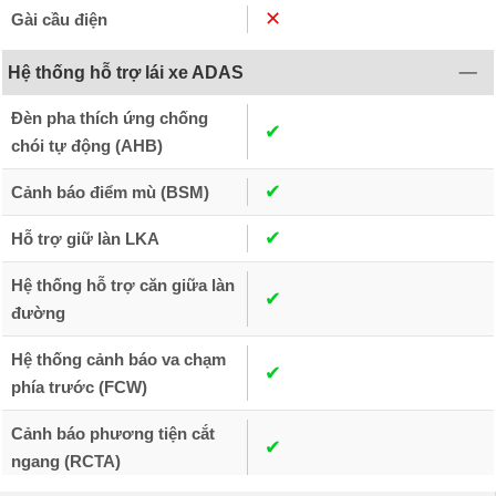
✕︎
Gài cầu điện
Hệ thống hỗ trợ lái xe ADAS
Đèn pha thích ứng chống
✔︎
chói tự động (AHB)
✔︎
Cảnh báo điểm mù (BSM)
✔︎
Hỗ trợ giữ làn LKA
Hệ thống hỗ trợ căn giữa làn
✔︎
đường
Hệ thống cảnh báo va chạm
✔︎
phía trước (FCW)
Cảnh báo phương tiện cắt
✔︎
ngang (RCTA)