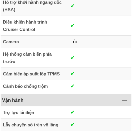
Hỗ trợ khởi hành ngang dốc
✔︎
(HSA)
Điều khiển hành trình
✔︎
Cruiser Control
Camera
Lùi
Hệ thống cảm biến phía
✔︎
trước
✔︎
Cảm biến áp suất lốp TPMS
✔︎
Cảnh báo chống trộm
Vận hành
✔︎
Trợ lực lái điện
✔︎
Lẫy chuyển số trên vô lăng