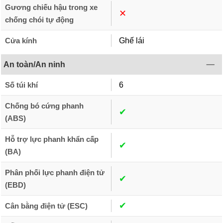
Gương chiếu hậu trong xe
✕︎
chống chói tự động
Cửa kính
Ghế lái
An toàn/An ninh
Số túi khí
6
Chống bó cứng phanh
✔︎
(ABS)
Hỗ trợ lực phanh khẩn cấp
✔︎
(BA)
Phân phối lực phanh điện tử
✔︎
(EBD)
✔︎
Cân bằng điện tử (ESC)