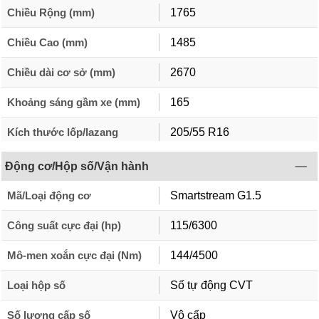
Chiều Rộng (mm)
1765
Chiều Cao (mm)
1485
Chiều dài cơ sở (mm)
2670
Khoảng sáng gầm xe (mm)
165
Kích thước lốp/lazang
205/55 R16
Động cơ/Hộp số/Vận hành
Mã/Loại động cơ
Smartstream G1.5
Công suất cực đại (hp)
115/6300
Mô-men xoắn cực đại (Nm)
144/4500
Loại hộp số
Số tự động CVT
Số lượng cấp số
Vô cấp