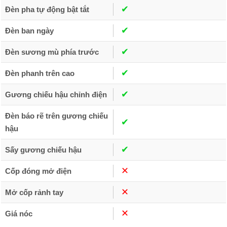
✔︎
Đèn pha tự động bật tắt
✔︎
Đèn ban ngày
✔︎
Đèn sương mù phía trước
✔︎
Đèn phanh trên cao
✔︎
Gương chiếu hậu chỉnh điện
Đèn báo rẽ trên gương chiếu
✔︎
hậu
✔︎
Sấy gương chiếu hậu
✕︎
Cốp đóng mở điện
✕︎
Mở cốp rảnh tay
✕︎
Giá nóc