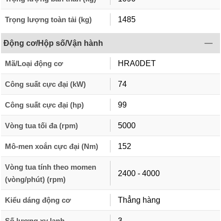
Trọng lượng toàn tải (kg)
1485
Động cơ/Hộp số/Vận hành
Mã/Loại động cơ
HRA0DET
Công suất cực đại (kW)
74
Công suất cực đại (hp)
99
Vòng tua tối đa (rpm)
5000
Mô-men xoắn cực đại (Nm)
152
Vòng tua tính theo momen
2400 - 4000
(vòng/phút) (rpm)
Kiểu dáng động cơ
Thẳng hàng
Số lượng xy lanh
3