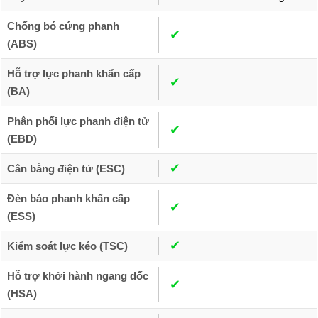
Chống bó cứng phanh
✔︎
(ABS)
Hỗ trợ lực phanh khẩn cấp
✔︎
(BA)
Phân phối lực phanh điện tử
✔︎
(EBD)
✔︎
Cân bằng điện tử (ESC)
Đèn báo phanh khẩn cấp
✔︎
(ESS)
✔︎
Kiểm soát lực kéo (TSC)
Hỗ trợ khởi hành ngang dốc
✔︎
(HSA)