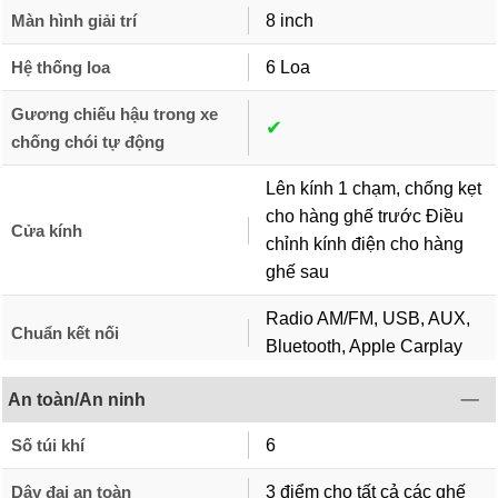
Màn hình giải trí
8 inch
Hệ thống loa
6 Loa
Gương chiếu hậu trong xe
✔︎
chống chói tự động
Lên kính 1 chạm, chống kẹt
cho hàng ghế trước Điều
Cửa kính
chỉnh kính điện cho hàng
ghế sau
Radio AM/FM, USB, AUX,
Chuẩn kết nối
Bluetooth, Apple Carplay
An toàn/An ninh
Số túi khí
6
Dây đai an toàn
3 điểm cho tất cả các ghế