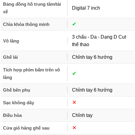
Bảng đồng hồ trung tâm/tài
Digital 7 inch
xế
✔︎
Chìa khóa thông minh
3 chấu - Da - Dạng D Cut
Vô lăng
thể thao
Ghế lái
Chỉnh tay 6 hướng
Tích hợp phím bấm trên vô
✔︎
lăng
Ghế bên phụ
Chỉnh tay 6 hướng
✕︎
Sạc không dây
Điều hòa
Chỉnh tay
✕︎
Cửa gió hàng ghế sau