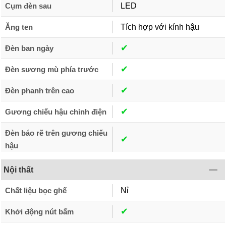
Cụm đèn sau
LED
Ăng ten
Tích hợp với kính hậu
✔︎
Đèn ban ngày
✔︎
Đèn sương mù phía trước
✔︎
Đèn phanh trên cao
✔︎
Gương chiếu hậu chỉnh điện
Đèn báo rẽ trên gương chiếu
✔︎
hậu
Nội thất
Chất liệu bọc ghế
Nỉ
✔︎
Khởi động nút bấm