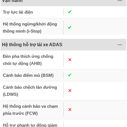
Vận hành
✔︎
Trợ lực lái điện
Hệ thống ngừng/khởi động
✔︎
thông minh (i-Stop)
Hệ thống hỗ trợ lái xe ADAS
Đèn pha thích ứng chống
✕︎
chói tự động (AHB)
✔︎
Cảnh báo điểm mù (BSM)
Cảnh báo chệch làn đường
✕︎
(LDWS)
Hệ thống cảnh báo va chạm
✕︎
phía trước (FCW)
Hỗ trợ phanh tự động giảm