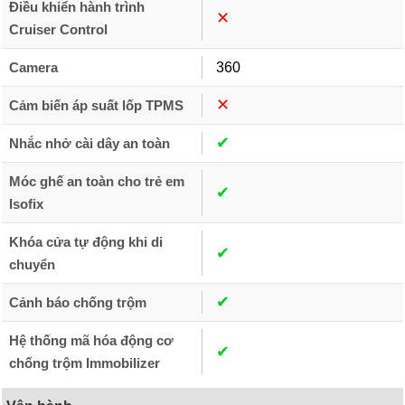
Điều khiển hành trình
✕︎
Cruiser Control
Camera
360
✕︎
Cảm biến áp suất lốp TPMS
✔︎
Nhắc nhở cài dây an toàn
Móc ghế an toàn cho trẻ em
✔︎
Isofix
Khóa cửa tự động khi di
✔︎
chuyển
✔︎
Cảnh báo chống trộm
Hệ thống mã hóa động cơ
✔︎
chống trộm Immobilizer