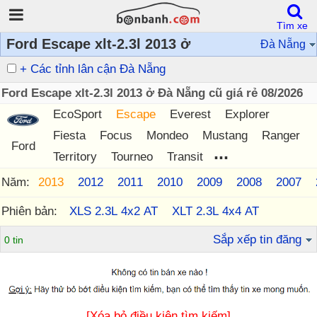
Tìm xe
Ford Escape xlt-2.3l 2013 ở
Đà Nẵng
+ Các tỉnh lân cận Đà Nẵng
Ford Escape xlt-2.3l 2013 ở Đà Nẵng cũ giá rẻ 08/2026
EcoSport
Escape
Everest
Explorer
Fiesta
Focus
Mondeo
Mustang
Ranger
Ford
...
Territory
Tourneo
Transit
Năm:
2013
2012
2011
2010
2009
2008
2007
Phiên bản:
XLS 2.3L 4x2 AT
XLT 2.3L 4x4 AT
Sắp xếp tin đăng
0 tin
[Xóa bỏ điều kiện tìm kiếm]