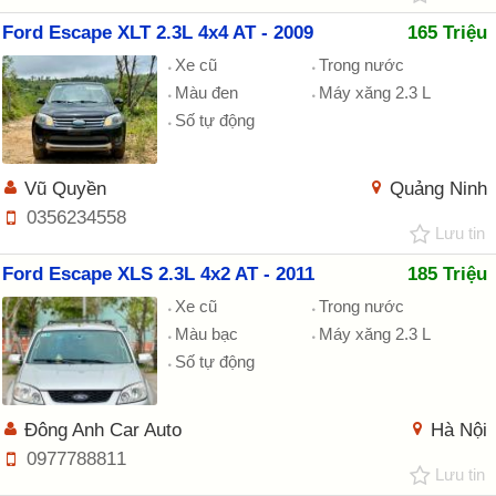
Ford Escape XLT 2.3L 4x4 AT - 2009
165 Triệu
Xe cũ
Trong nước
Màu đen
Máy xăng 2.3 L
Số tự động
Vũ Quyền
Quảng Ninh
0356234558
Lưu tin
Ford Escape XLS 2.3L 4x2 AT - 2011
185 Triệu
Xe cũ
Trong nước
Màu bạc
Máy xăng 2.3 L
Số tự động
Đông Anh Car Auto
Hà Nội
0977788811
Lưu tin