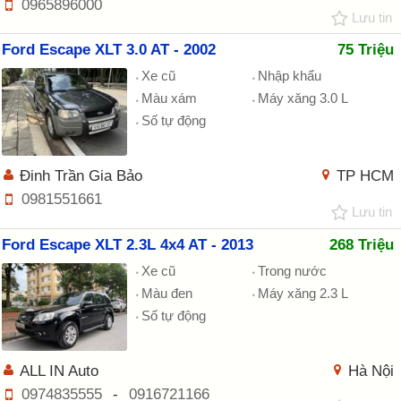
0965896000
Lưu tin
Ford Escape XLT 3.0 AT - 2002
75 Triệu
Xe cũ
Nhập khẩu
Màu xám
Máy xăng 3.0 L
Số tự động
Đinh Trần Gia Bảo
TP HCM
0981551661
Lưu tin
Ford Escape XLT 2.3L 4x4 AT - 2013
268 Triệu
Xe cũ
Trong nước
Màu đen
Máy xăng 2.3 L
Số tự động
ALL IN Auto
Hà Nội
0974835555
-
0916721166