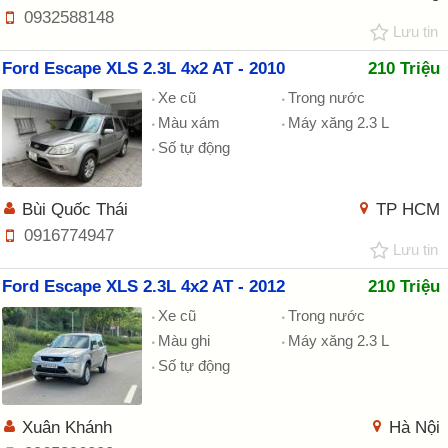
0932588148
Lưu tin
Ford Escape XLS 2.3L 4x2 AT - 2010
210 Triệu
Xe cũ
Trong nước
Màu xám
Máy xăng 2.3 L
Số tự động
Bùi Quốc Thái
TP HCM
0916774947
Lưu tin
Ford Escape XLS 2.3L 4x2 AT - 2012
210 Triệu
Xe cũ
Trong nước
Màu ghi
Máy xăng 2.3 L
Số tự động
Xuân Khánh
Hà Nội