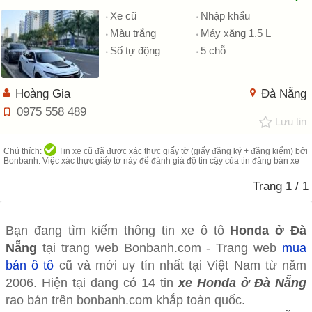
Xe cũ
Nhập khẩu
Màu trắng
Máy xăng 1.5 L
Số tự động
5 chỗ
Hoàng Gia
Đà Nẵng
0975 558 489
Lưu tin
Chú thích:
Tin xe cũ đã được xác thực giấy tờ (giấy đăng ký + đăng kiểm) bởi
Bonbanh. Việc xác thực giấy tờ này để đánh giá độ tin cậy của tin đăng bán xe
Trang
1
/ 1
Bạn đang tìm kiếm thông tin xe ô tô
Honda ở Đà
Nẵng
tại trang web Bonbanh.com - Trang web
mua
bán ô tô
cũ và mới uy tín nhất tại Việt Nam từ năm
2006. Hiện tại đang có 14 tin
xe Honda ở Đà Nẵng
rao bán trên bonbanh.com khắp toàn quốc.