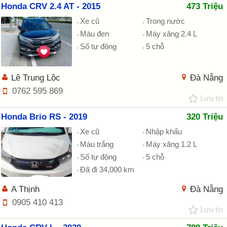
Honda CRV 2.4 AT - 2015
473 Triệu
Xe cũ
Trong nước
Màu đen
Máy xăng 2.4 L
Số tự động
5 chỗ
Lê Trung Lộc
Đà Nẵng
0762 595 869
Lưu tin
Honda Brio RS - 2019
320 Triệu
Xe cũ
Nhập khẩu
Màu trắng
Máy xăng 1.2 L
Số tự động
5 chỗ
Đã đi 34,000 km
A Thịnh
Đà Nẵng
0905 410 413
Lưu tin