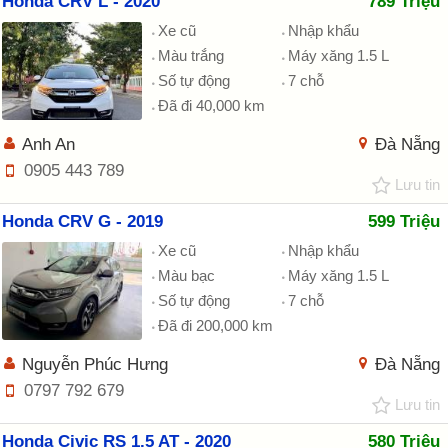
Honda CRV L - 2020
789 Triệu
Xe cũ
Nhập khẩu
Màu trắng
Máy xăng 1.5 L
Số tự động
7 chỗ
Đã đi 40,000 km
Anh An
Đà Nẵng
0905 443 789
Lưu tin
Honda CRV G - 2019
599 Triệu
Xe cũ
Nhập khẩu
Màu bạc
Máy xăng 1.5 L
Số tự động
7 chỗ
Đã đi 200,000 km
Nguyễn Phúc Hưng
Đà Nẵng
0797 792 679
Lưu tin
Honda Civic RS 1.5 AT - 2020
580 Triệu