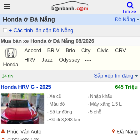
Tìm xe
Honda ở Đà Nẵng
Đà Nẵng
+ Các tỉnh lân cận Đà Nẵng
Mua bán xe Honda ở Đà Nẵng 08/2026
Accord
BR V
Brio
City
Civic
CRV
...
HRV
Jazz
Odyssey
Honda
Sắp xếp tin đăng
14 tin
Honda HRV G - 2025
645 Triệu
Xe cũ
Nhập khẩu
Màu đỏ
Máy xăng 1.5 L
Số tự động
5 chỗ
Đã đi 8,893 km
Phúc Vân Auto
Đà Nẵng
0932 588 148