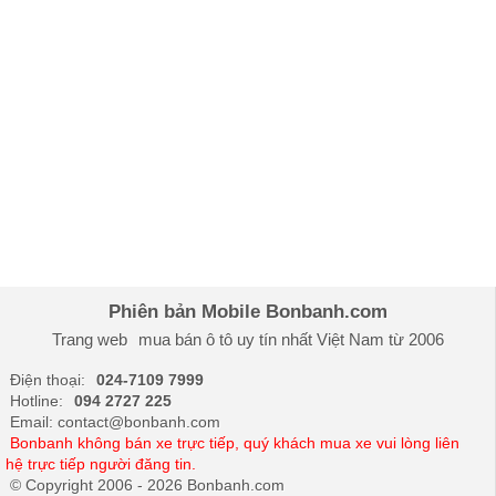
Phúc
Nhà máy Ô tô
Phúc Thắng, Phúc Yên,
Vĩnh Phúc
Năm hoạt động nhà
2005
máy ô tô
Với những nỗ lực không ngừng, Honda Việt Nam
không chỉ được biết đến là nhà sản xuất xe máy danh
tiếng mà còn là nhà sản xuất ô tô uy tín tại thị trường
Việt Nam.
Danh sách sản phẩm Ô tô Honda Việt
Phiên bản Mobile Bonbanh.com
Nam
Trang web
mua bán ô tô
uy tín nhất Việt Nam từ 2006
Điện thoại:
024-7109 7999
Honda Sedan
Honda City
,
Honda Civic
,
Honda
Hotline:
094 2727 225
Accord
Email: contact@bonbanh.com
Bonbanh không bán xe trực tiếp, quý khách mua xe vui lòng liên
Honda
Honda Brio
,
Honda Jazz
hệ trực tiếp người đăng tin.
Hatchback
© Copyright 2006 - 2026 Bonbanh.com