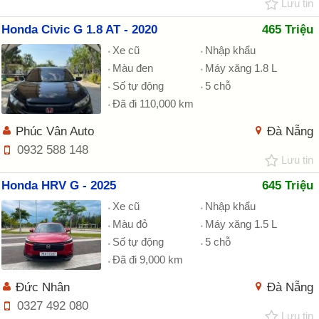
Lưu tin
Honda Civic G 1.8 AT - 2020
465 Triệu
Xe cũ
Nhập khẩu
Màu đen
Máy xăng 1.8 L
Số tự động
5 chỗ
Đã đi 110,000 km
Phúc Vân Auto
Đà Nẵng
0932 588 148
Lưu tin
Honda HRV G - 2025
645 Triệu
Xe cũ
Nhập khẩu
Màu đỏ
Máy xăng 1.5 L
Số tự động
5 chỗ
Đã đi 9,000 km
Đức Nhân
Đà Nẵng
0327 492 080
Lưu tin