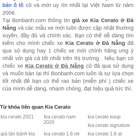
bán ô tô
cũ và mới uy tín nhất tại Việt Nam từ năm
2006.
Tại Bonbanh.com thông tin
giá xe Kia Cerato ở Đà
Nẵng
và các mẫu xe mới luôn được cập nhật thường
xuyên, đầy đủ và chính xác. Bạn có thể dễ dàng tìm
kiếm cho mình chiếc xe
Kia Cerato ở Đà Nẵng
đã
qua sử dụng hay 1 chiếc xe mới chính hãng ưng ý
nhất với giá cả tốt nhất trên thị trường . Nếu bạn có
chiếc xe
Kia Cerato ở Đà Nẵng
cũ đã qua sử dụng
và muốn bán lại thì Bonbanh.com luôn là sự lựa chọn
tốt nhất để bạn có thể rao bán (miễn phí ) chiếc xe
của mình dễ dàng, nhanh chóng, đạt hiệu quả tức thì.
Từ khóa liên quan Kia Cerato
kia cerato 2021
kia cerato nam
kia cerato koup
2020
kia cerato signature
giá lăn bánh kia
kia cerato 1.6 mt
kia cerato 1.6 at