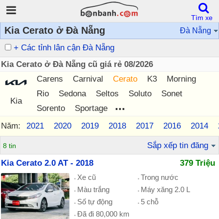
Tìm xe
Kia Cerato ở Đà Nẵng
Đà Nẵng
+ Các tỉnh lân cận Đà Nẵng
Kia Cerato ở Đà Nẵng cũ giá rẻ 08/2026
Carens
Carnival
Cerato
K3
Morning
Rio
Sedona
Seltos
Soluto
Sonet
Kia
...
Sorento
Sportage
Năm:
2021
2020
2019
2018
2017
2016
2014
Sắp xếp tin đăng
8 tin
Kia Cerato 2.0 AT - 2018
379 Triệu
Xe cũ
Trong nước
Màu trắng
Máy xăng 2.0 L
Số tự động
5 chỗ
Đã đi 80,000 km