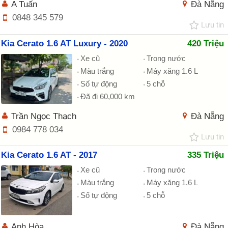
A Tuấn
Đà Nẵng
0848 345 579
Lưu tin
Kia Cerato 1.6 AT Luxury - 2020
420 Triệu
Xe cũ
Trong nước
Màu trắng
Máy xăng 1.6 L
Số tự động
5 chỗ
Đã đi 60,000 km
Trần Ngọc Thạch
Đà Nẵng
0984 778 034
Lưu tin
Kia Cerato 1.6 AT - 2017
335 Triệu
Xe cũ
Trong nước
Màu trắng
Máy xăng 1.6 L
Số tự động
5 chỗ
Anh Hòa
Đà Nẵng