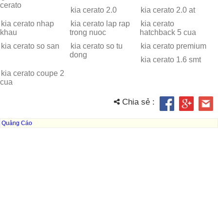
cerato
kia cerato 2.0
kia cerato 2.0 at
kia cerato nhap
kia cerato lap rap
kia cerato
khau
trong nuoc
hatchback 5 cua
kia cerato so san
kia cerato so tu
kia cerato premium
dong
kia cerato 1.6 smt
kia cerato coupe 2
cua
Chia sẻ :
Quảng Cáo