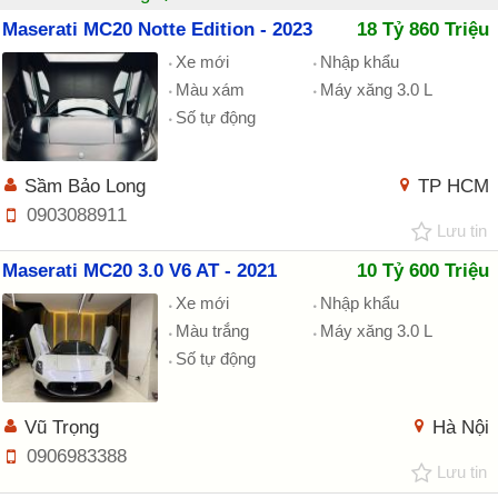
Maserati MC20 Notte Edition - 2023
18 Tỷ 860 Triệu
Xe mới
Nhập khẩu
Màu xám
Máy xăng 3.0 L
Số tự động
Sầm Bảo Long
TP HCM
0903088911
Lưu tin
Maserati MC20 3.0 V6 AT - 2021
10 Tỷ 600 Triệu
Xe mới
Nhập khẩu
Màu trắng
Máy xăng 3.0 L
Số tự động
Vũ Trọng
Hà Nội
0906983388
Lưu tin