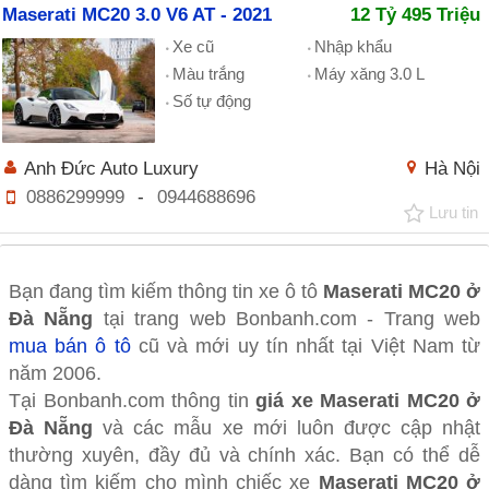
Maserati MC20 3.0 V6 AT - 2021
12 Tỷ 495 Triệu
Xe cũ
Nhập khẩu
Màu trắng
Máy xăng 3.0 L
Số tự động
Anh Đức Auto Luxury
Hà Nội
0886299999
-
0944688696
Lưu tin
Bạn đang tìm kiếm thông tin xe ô tô
Maserati MC20 ở
Đà Nẵng
tại trang web Bonbanh.com - Trang web
mua bán ô tô
cũ và mới uy tín nhất tại Việt Nam từ
năm 2006.
Tại Bonbanh.com thông tin
giá xe Maserati MC20 ở
Đà Nẵng
và các mẫu xe mới luôn được cập nhật
thường xuyên, đầy đủ và chính xác. Bạn có thể dễ
dàng tìm kiếm cho mình chiếc xe
Maserati MC20 ở