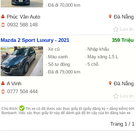
Đã đi 70,000 km
Phúc Vân Auto
Đà Nẵng
0932 588 148
Lưu tin
Mazda 2 Sport Luxury - 2021
359 Triệu
Xe cũ
Nhập khẩu
Màu xanh
Máy xăng 1.5 L
Số tự động
5 chỗ
Đã đi 79,000 km
A Vinh
Đà Nẵng
0777 504 444
Lưu tin
Chú thích:
Tin xe cũ đã được xác thực giấy tờ (giấy đăng ký + đăng kiểm) bởi
Bonbanh. Việc xác thực giấy tờ này để đánh giá độ tin cậy của tin đăng bán xe
Trang
1
/ 1