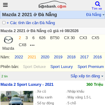
Tìm xe
Mazda 2 2021 ở Đà Nẵng
Đà Nẵng
+ Các tỉnh lân cận Đà Nẵng
Mazda 2 2021 ở Đà Nẵng cũ giá rẻ 08/2026
2
3
6
626
BT50
CX 30
CX3
CX5
...
CX8
Mazda
Năm:
2023
2022
2021
2020
2019
2018
2017
2016
Phiên bản:
Sport Deluxe
Sport Luxury
Sport Premium
Sắp xếp tin đăng
2 tin
Mazda 2 Sport Luxury - 2021
360 Triệu
Xe cũ
Nhập khẩu
Màu xanh
Máy xăng 1.5 L
Số tự động
5 chỗ