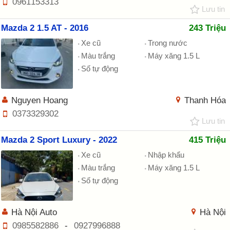
0961153313
Lưu tin
Mazda 2 1.5 AT - 2016
243 Triệu
Xe cũ
Trong nước
Màu trắng
Máy xăng 1.5 L
Số tự động
Nguyen Hoang
Thanh Hóa
0373329302
Lưu tin
Mazda 2 Sport Luxury - 2022
415 Triệu
Xe cũ
Nhập khẩu
Màu trắng
Máy xăng 1.5 L
Số tự động
Hà Nội Auto
Hà Nội
0985582886
-
0927996888