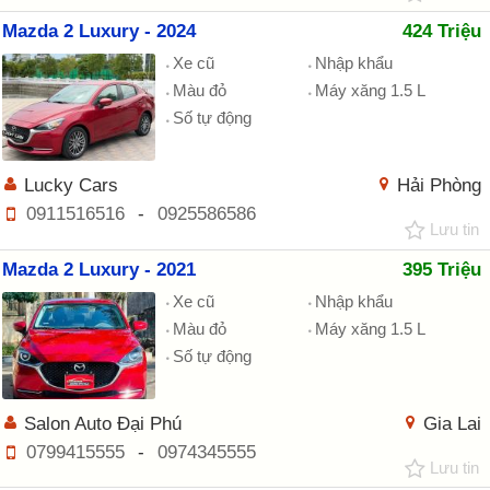
Mazda 2 Luxury - 2024
424 Triệu
Xe cũ
Nhập khẩu
Màu đỏ
Máy xăng 1.5 L
Số tự động
Lucky Cars
Hải Phòng
0911516516
-
0925586586
Lưu tin
Mazda 2 Luxury - 2021
395 Triệu
Xe cũ
Nhập khẩu
Màu đỏ
Máy xăng 1.5 L
Số tự động
Salon Auto Đại Phú
Gia Lai
0799415555
-
0974345555
Lưu tin