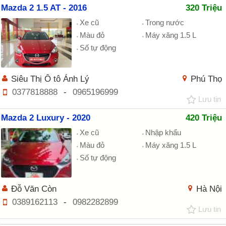
Mazda 2 1.5 AT - 2016
320 Triệu
Xe cũ
Trong nước
Màu đỏ
Máy xăng 1.5 L
Số tự động
Siêu Thị Ô tô Ánh Lý
Phú Thọ
0377818888
-
0965196999
Lưu tin
Mazda 2 Luxury - 2020
420 Triệu
Xe cũ
Nhập khẩu
Màu đỏ
Máy xăng 1.5 L
Số tự động
Đỗ Văn Còn
Hà Nội
0389162113
-
0982282899
Lưu tin