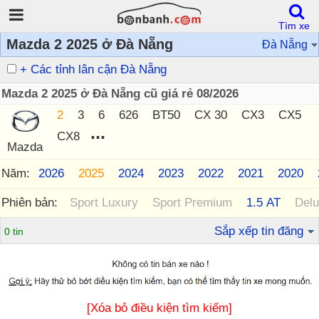
Tìm xe
Mazda 2 2025 ở Đà Nẵng
Đà Nẵng
+ Các tỉnh lân cận Đà Nẵng
Mazda 2 2025 ở Đà Nẵng cũ giá rẻ 08/2026
2
3
6
626
BT50
CX 30
CX3
CX5
...
CX8
Mazda
Năm:
2026
2025
2024
2023
2022
2021
2020
Phiên bản:
Sport Luxury
Sport Premium
1.5 AT
Del
Sắp xếp tin đăng
0 tin
[Xóa bỏ điều kiện tìm kiếm]