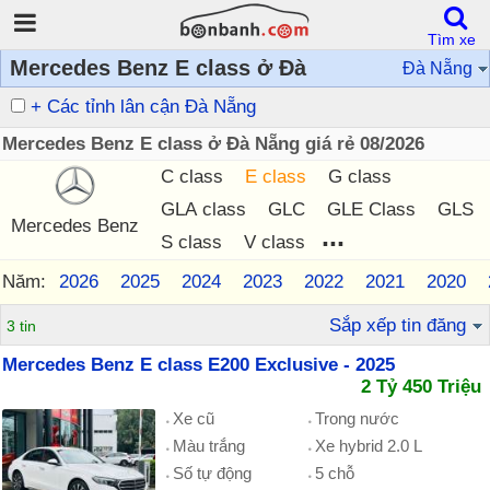
Tìm xe
Mercedes Benz E class ở Đà
Đà Nẵng
+ Các tỉnh lân cận Đà Nẵng
Mercedes Benz E class ở Đà Nẵng giá rẻ 08/2026
C class
E class
G class
GLA class
GLC
GLE Class
GLS
Mercedes Benz
...
S class
V class
Năm:
2026
2025
2024
2023
2022
2021
2020
Sắp xếp tin đăng
3 tin
Mercedes Benz E class E200 Exclusive - 2025
2 Tỷ 450 Triệu
Xe cũ
Trong nước
Màu trắng
Xe hybrid 2.0 L
Số tự động
5 chỗ