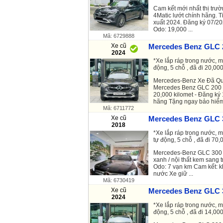
Cam kết mới nhất thị tr
4Matic lướt chính hãng. T
xuất 2024. Đăng ký 07/2
Odo: 19,000 ...
Mã: 6729888
Xe cũ
Mercedes Benz GLC 2
2024
*Xe lắp ráp trong nước, m
động, 5 chỗ , đã đi 20,000
Mercedes-Benz Xe Đã Q
Mercedes Benz GLC 200 
20,000 kilomet - Đăng ký 
hãng Tặng ngay bảo hiểm 
Mã: 6711772
Xe cũ
Mercedes Benz GLC 3
2018
*Xe lắp ráp trong nước, 
tự động, 5 chỗ , đã đi 70,0
Mercedes-Benz GLC 300 2
xanh / nội thất kem sang 
Odo: 7 vạn km Cam kết: 
nước Xe giữ ...
Mã: 6730419
Xe cũ
Mercedes Benz GLC 3
2024
*Xe lắp ráp trong nước, m
động, 5 chỗ , đã đi 14,000