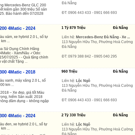
Đà Nẵng
ường Mercedes-Benz GLC 200
iết kiệm gần 300 triệu Số sản
ĐT: 0906 443 433 - 0901 666 693
025. Bảo hành đến 07/2028
00 4Matic - 2024
1 Tỷ 879 Triệu
Đà Nẵng
àu xám, xe hybrid 2.0 L, số tự
Liên hệ:
Mercedes-Benz Đà Nẵng - Xe ...
 km ...
113 Nguyễn Hữu Thọ, Phường Hoà Cường
Đà Nẵng
ua Sử Dụng Chính Hãng
4Matic - Xám/Nâu ✓Odo:
ĐT: 0979 388 842 - 0905 040 295
15/07/2025 - - Quà tặng chính
vật chất Tặng ...
00 4Matic - 2018
960 Triệu
Đà Nẵng
màu xanh, máy xăng 2.0 L, số
Liên hệ:
Lộc Ngô
00 km ...
113 Nguyễn Hữu Thọ, Phường Hoà Cường
Đà Nẵng
018 – Xe đẹp, giá tốt Màu
trọng, hiếm Sản xuất: 2018
ĐT: 0906 443 433 - 0901 666 693
không đâm đụng – không ngập
00 4Matic - 2024
2 Tỷ 330 Triệu
Đà Nẵng
àu đen, xe hybrid 2.0 L, số tự
Liên hệ:
Lộc Ngô
 km ...
113 Nguyễn Hữu Thọ, Phường Hoà Cường
Đà Nẵng