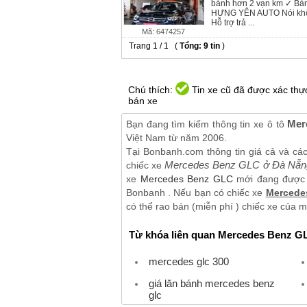
bánh hơn 2 vạn km ✓ Bản
HƯNG YÊN AUTO Nói khô
Hỗ trợ trả ...
Mã: 6474257
Trang 1 / 1 (
Tổng: 9 tin
)
Chú thích:
Tin xe cũ đã được xác thực
bán xe
Mer
Bạn đang tìm kiếm thông tin xe ô tô
Việt Nam từ năm 2006.
Tại Bonbanh.com thông tin giá cả và cá
Mercedes Benz GLC ở Đà Nẵn
chiếc xe
xe
Mercedes Benz GLC
mới đang được p
Bonbanh . Nếu bạn có chiếc xe
Mercede
có thể rao bán (miễn phí ) chiếc xe của m
Từ khóa liên quan Mercedes Benz G
mercedes glc 300
giá lăn bánh mercedes benz
glc