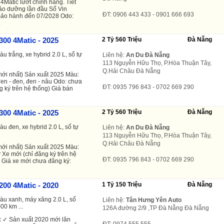
Matic lướt chính hãng. Tiết
bảo dưỡng lần đầu Số Vin
ĐT: 0906 443 433 - 0901 666 693
Bảo hành đến 07/2028 Odo:
.
00 4Matic - 2025
2 Tỷ 560 Triệu
Đà Nẵng
u trắng, xe hybrid 2.0 L, số tự
Liên hệ:
An Du Đà Nẵng
113 Nguyễn Hữu Thọ, P.Hòa Thuận Tây,
Q.Hải Châu Đà Nẵng
ới nhất) Sản xuất 2025 Màu:
 đen - đen, đen - nâu Odo: chưa
ĐT: 0935 796 843 - 0702 669 290
g ký trên hệ thống) Giá bán
00 4Matic - 2025
2 Tỷ 560 Triệu
Đà Nẵng
àu đen, xe hybrid 2.0 L, số tự
Liên hệ:
An Du Đà Nẵng
113 Nguyễn Hữu Thọ, P.Hòa Thuận Tây,
Q.Hải Châu Đà Nẵng
ới nhất) Sản xuất 2025 Màu:
 Xe mới (chỉ đăng ký trên hệ
ĐT: 0935 796 843 - 0702 669 290
) Giá xe mới chưa đăng ký:
00 4Matic - 2020
1 Tỷ 150 Triệu
Đà Nẵng
màu xanh, máy xăng 2.0 L, số
Liên hệ:
Tân Hưng Yên Auto
00 km ...
126A đường 2/9 ,TP Đà Nẵng Đà Nẵng
 ✓ Sản xuất 2020 mới lăn
ĐT: 0974 555 555