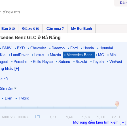
Đăn
Bán ô tô
Giá xe ô tô
Cần mua ?
My BonBanh
rcedes Benz GLC ở Đà Nẵng
BMW
BYD
Chevrolet
Daewoo
Ford
Honda
Hyundai
Kia
LandRover
Lexus
Mazda
Mercedes Benz
MG
Mini
ugeot
Porsche
Rolls Royce
Subaru
Suzuki
Toyota
VinFast
ng khác [+]
e cũ
Đến năm
Điện
Hybrid
Mở rộng điều kiện tìm kiếm [
+
]