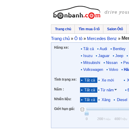
Trang chủ
Tìm mua ô tô
Salon Ôtô
Me
Trang chủ
»
Ô tô
»
Mercedes Benz
»
Hãng xe:
Tất cả
Audi
Bentley
Isuzu
Jaguar
Jeep
Mitsubishi
Nissan
Pe
Volkswagen
Volvo
Hã
Tình trạng xe:
Tất cả
Xe mới
X
Năm :
Tất cả
Từ năm
Nhiên liệu:
Tất cả
Xăng
Diesel
Giới hạn giá: