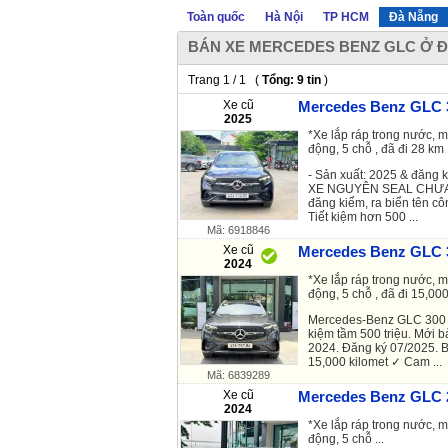
Toàn quốc
Hà Nội
TP HCM
Đà Nẵng
BÁN XE MERCEDES BENZ GLC Ở 
Trang 1 / 1 (
Tổng: 9 tin
)
Xe cũ
Mercedes Benz GLC 3
2025
*Xe lắp ráp trong nước, m
động, 5 chỗ , đã đi 28 km .
- Sản xuất: 2025 & đăng 
XE NGUYÊN SEAL CHƯA 
đăng kiểm, ra biển tên cô
Tiết kiệm hơn 500 ...
Mã: 6918846
Xe cũ
Mercedes Benz GLC 3
2024
*Xe lắp ráp trong nước, m
động, 5 chỗ , đã đi 15,000
Mercedes-Benz GLC 300 4
kiệm tầm 500 triệu. Mới 
2024. Đăng ký 07/2025. 
15,000 kilomet ✓ Cam ...
Mã: 6839289
Xe cũ
Mercedes Benz GLC 2
2024
*Xe lắp ráp trong nước, m
động, 5 chỗ ...