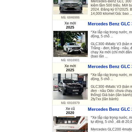
Mercedes-Benz GLC 300 4
kiệm tầm 500 triệu. Mới 
2024. Đăng ký 07/2025. 
14,000 kilomet Giá: bao ..
Mã: 6846986
Xe mới
Mercedes Benz GLC 3
2025
*Xe lắp ráp trong nước, mà
động, 5 chỗ ...
GLC300 4Matic V3 (bản m
Trắng - đen, trắng - nâu,
chạy Xe mới (chỉ mới đăn
(bao lăn ...
Mã: 6916901
Xe mới
Mercedes Benz GLC 3
2025
*Xe lắp ráp trong nước, m
động, 5 chỗ ...
GLC300 4Matic V3 (bản m
đen - nâu Odo: chưa chạy
thống) Giá bán (lăn bánh
2ty7xx (lăn bánh)
Mã: 6916979
Xe cũ
Mercedes Benz GLC 2
2020
*Xe lắp ráp trong nước, 
tự động, 5 chỗ , đã đi 20,0
Mercedes GLC200 4matic