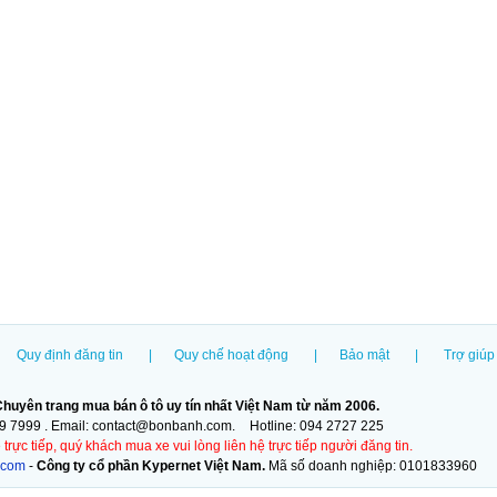
Quy định đăng tin
|
Quy chế hoạt động
|
Bảo mật
|
Trợ giúp
huyên trang mua bán ô tô uy tín nhất Việt Nam từ năm 2006.
09 7999 . Email:
contact@bonbanh.com.
Hotline:
094 2727 225
ực tiếp, quý khách mua xe vui lòng liên hệ trực tiếp người đăng tin.
.com
-
Công ty cổ phần Kypernet Việt Nam.
Mã số doanh nghiệp: 0101833960