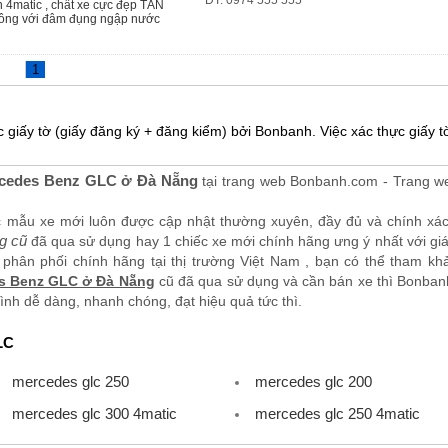
 4matic , chất xe cực đẹp TÂN
ng với đâm đụng ngập nước
1
 giấy tờ (giấy đăng ký + đăng kiểm) bởi Bonbanh. Việc xác thực giấy tờ
cedes Benz GLC ở Đà Nẵng
tại trang web Bonbanh.com - Trang 
c mẫu xe mới luôn được cập nhật thường xuyên, đầy đủ và chính xá
g cũ
đã qua sử dụng hay 1 chiếc xe mới chính hãng ưng ý nhất với giá c
hân phối chính hãng tại thị trường Việt Nam , bạn có thể tham k
s Benz GLC ở Đà Nẵng
cũ đã qua sử dụng và cần bán xe thì Bonbanh
ình dễ dàng, nhanh chóng, đạt hiệu quả tức thì.
LC
mercedes glc 250
mercedes glc 200
mercedes glc 300 4matic
mercedes glc 250 4matic