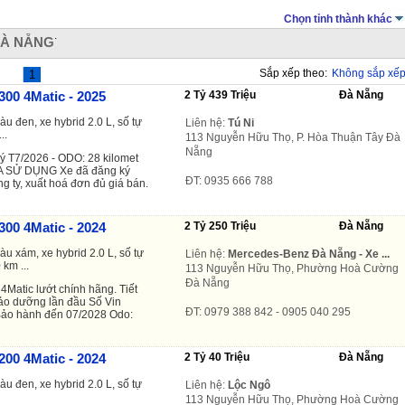
Chọn tỉnh thành khác
.
ĐÀ NẴNG
Sắp xếp theo:
Không sắp xế
1
00 4Matic - 2025
2 Tỷ 439 Triệu
Đà Nẵng
àu đen, xe hybrid 2.0 L, số tự
Liên hệ:
Tú Ni
..
113 Nguyễn Hữu Thọ, P. Hòa Thuận Tây Đà
Nẵng
ký T7/2026 - ODO: 28 kilomet
SỬ DỤNG Xe đã đăng ký
ĐT: 0935 666 788
ng ty, xuất hoá đơn đủ giá bán.
00 4Matic - 2024
2 Tỷ 250 Triệu
Đà Nẵng
àu xám, xe hybrid 2.0 L, số tự
Liên hệ:
Mercedes-Benz Đà Nẵng - Xe ...
 km ...
113 Nguyễn Hữu Thọ, Phường Hoà Cường
Đà Nẵng
Matic lướt chính hãng. Tiết
bảo dưỡng lần đầu Số Vin
ĐT: 0979 388 842 - 0905 040 295
Bảo hành đến 07/2028 Odo:
00 4Matic - 2024
2 Tỷ 40 Triệu
Đà Nẵng
àu đen, xe hybrid 2.0 L, số tự
Liên hệ:
Lộc Ngô
113 Nguyễn Hữu Thọ, Phường Hoà Cường