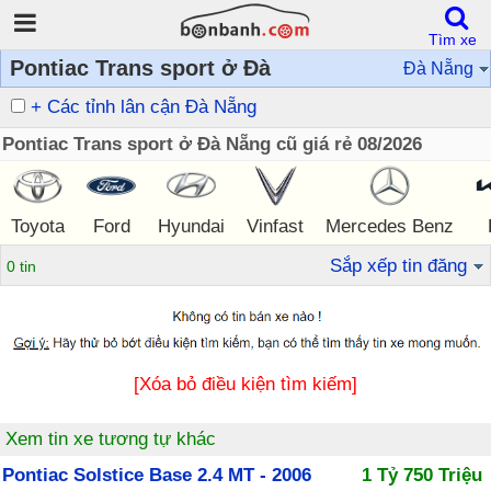
Tìm xe
Pontiac Trans sport ở Đà
Đà Nẵng
+ Các tỉnh lân cận Đà Nẵng
Pontiac Trans sport ở Đà Nẵng cũ giá rẻ 08/2026
Toyota
Ford
Hyundai
Vinfast
Mercedes Benz
Sắp xếp tin đăng
0 tin
[Xóa bỏ điều kiện tìm kiếm]
Xem tin xe tương tự khác
Pontiac Solstice Base 2.4 MT - 2006
1 Tỷ 750 Triệu