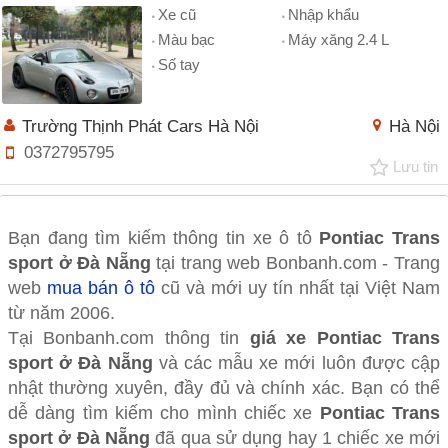
Xe cũ
Nhập khẩu
Màu bạc
Máy xăng 2.4 L
Số tay
Trường Thịnh Phát Cars Hà Nội
Hà Nội
0372795795
Lưu tin
Bạn đang tìm kiếm thông tin xe ô tô
Pontiac Trans
sport ở Đà Nẵng
tại trang web Bonbanh.com - Trang
web
mua bán ô tô
cũ và mới uy tín nhất tại Việt Nam
từ năm 2006.
Tại Bonbanh.com thông tin
giá xe Pontiac Trans
sport ở Đà Nẵng
và các mẫu xe mới luôn được cập
nhật thường xuyên, đầy đủ và chính xác. Bạn có thể
dễ dàng tìm kiếm cho mình chiếc xe
Pontiac Trans
sport ở Đà Nẵng
đã qua sử dụng hay 1 chiếc xe mới