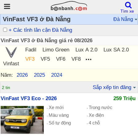
Tìm xe
VinFast VF3 ở Đà Nẵng
Đà Nẵng
+ Các tỉnh lân cận Đà Nẵng
VinFast VF3 ở Đà Nẵng giá rẻ 08/2026
Fadil
Limo Green
Lux A 2.0
Lux SA 2.0
...
VF3
VF5
VF6
VF8
Vinfast
Năm:
2026
2025
2024
Sắp xếp tin đăng
2 tin
VinFast VF3 Eco - 2026
259 Triệu
Xe mới
Trong nước
Màu vàng
Xe điện
Số tự động
4 chỗ