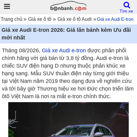
Tìm xe
»
»
»
Trang chủ
Giá xe ô tô
Giá xe ô tô Audi
Giá xe Audi E-tron
Giá xe Audi E-tron 2026: Giá lăn bánh kèm Ưu đãi
mới nhất
Tháng 08/2026,
Giá xe Audi e-tron
được phân phối
chính hãng với giá bán từ 3,8 tỷ đồng. Audi e-tron là
chiếc SUV điện hạng D nhưng thuộc phân khúc xe
hạng sang. Mẫu SUV thuần điện này từng giới thiệu
tại Việt Nam năm 2019 theo dạng đưa về nghiên cứu
và tới bây giờ Thương hiệu xe hơi Đức chọn triển lãm
ôtô Việt Nam là nơi ra mắt e-tron chính thức.