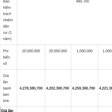
Bảo
480.700
hiểm
trách
nhiệm
dân
sự (1
năm)
Phí
20.000.000
20.000.000
1.000.000
1.000
biển
số
Giá
lăn
bánh
4,278,380,700
4,202,380,700
4,259,380,700
4,221,3
tạm
tính
Giá lăn