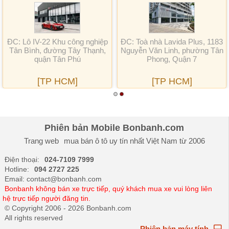
Lô IV-22 Khu công nghiệp
ĐC: Toà nhà Lavida Plus, 1183
ĐC: 
 Bình, đường Tây Thạnh,
Nguyễn Văn Linh, phường Tân
quận Tân Phú
Phong, Quận 7
[TP HCM]
[TP HCM]
Phiên bản Mobile Bonbanh.com
Trang web
mua bán ô tô
uy tín nhất Việt Nam từ 2006
Điện thoại:
024-7109 7999
Hotline:
094 2727 225
Email: contact@bonbanh.com
Bonbanh không bán xe trực tiếp, quý khách mua xe vui lòng liên
hệ trực tiếp người đăng tin.
© Copyright 2006 - 2026 Bonbanh.com
All rights reserved
Phiên bản máy tính