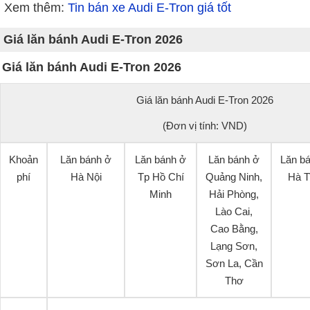
Xem thêm:
Tin bán xe Audi E-Tron giá tốt
Giá lăn bánh Audi E-Tron 2026
Giá lăn bánh Audi E-Tron 2026
Giá lăn bánh Audi E-Tron 2026
(Đơn vị tính: VND)
Khoản
Lăn bánh ở
Lăn bánh ở
Lăn bánh ở
Lăn b
phí
Hà Nội
Tp Hồ Chí
Quảng Ninh,
Hà T
Minh
Hải Phòng,
Lào Cai,
Cao Bằng,
Lạng Sơn,
Sơn La, Cần
Thơ