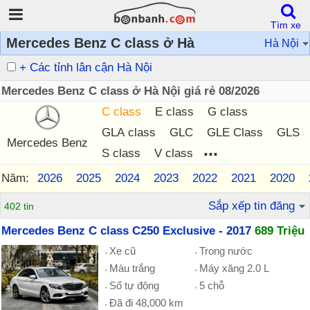
Tìm xe
Mercedes Benz C class ở Hà
Hà Nội
+ Các tỉnh lân cận Hà Nội
Mercedes Benz C class ở Hà Nội giá rẻ 08/2026
C class
E class
G class
GLA class
GLC
GLE Class
GLS
Mercedes Benz
...
S class
V class
Năm:
2026
2025
2024
2023
2022
2021
2020
Sắp xếp tin đăng
402 tin
Mercedes Benz C class C250 Exclusive - 2017
689 Triệu
Xe cũ
Trong nước
Màu trắng
Máy xăng 2.0 L
Số tự động
5 chỗ
Đã đi 48,000 km