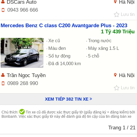
DSCars Auto
Hà Nội
0943 966 666
Lưu tin
Mercedes Benz C class C200 Avantgarde Plus - 2023
1 Tỷ 439 Triệu
Xe cũ
Trong nước
Màu đen
Máy xăng 1.5 L
Số tự động
5 chỗ
Đã đi 14,000 km
Trần Ngọc Tuyền
Hà Nội
0989 268 990
Lưu tin
XEM TIẾP
382
TIN XE
Chú thích:
Tin xe cũ đã được xác thực giấy tờ (giấy đăng ký + đăng kiểm) bởi
Bonbanh. Việc xác thực giấy tờ này để đánh giá độ tin cậy của tin đăng bán xe
Trang
1
/ 21