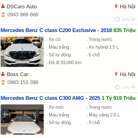
DSCars Auto
Hà Nội
0943 966 666
Lưu tin
Mercedes Benz C class C200 Exclusive - 2018
835 Triệu
Xe cũ
Trong nước
Màu trắng
Xe hybrid 1.5 L
Số tự động
5 chỗ
Đã đi 93,000 km
Boss Car
Hà Nội
0983 153 398
Lưu tin
Mercedes Benz C class C300 AMG - 2025
1 Tỷ 919 Triệu
Xe mới
Trong nước
Màu trắng
Máy xăng 2.0 L
Số tự động
5 chỗ