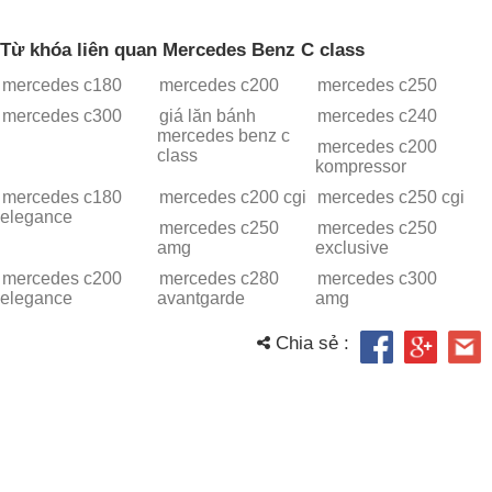
Từ khóa liên quan Mercedes Benz C class
mercedes c180
mercedes c200
mercedes c250
mercedes c300
giá lăn bánh
mercedes c240
mercedes benz c
mercedes c200
class
kompressor
mercedes c180
mercedes c200 cgi
mercedes c250 cgi
elegance
mercedes c250
mercedes c250
amg
exclusive
mercedes c200
mercedes c280
mercedes c300
elegance
avantgarde
amg
Chia sẻ :