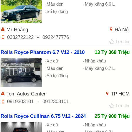
Màu đen
Máy xăng 6.6 L
Số tự động
Mr Hoàng
Hà Nội
0332722122
-
0922477776
Lưu tin
Rolls Royce Phantom 6.7 V12 - 2010
13 Tỷ 368 Triệu
Xe cũ
Nhập khẩu
Màu đen
Máy xăng 6.7 L
Số tự động
Tom Autos Center
TP HCM
0919303101
-
0912303101
Lưu tin
Rolls Royce Cullinan 6.75 V12 - 2024
25 Tỷ 900 Triệu
Xe cũ
Nhập khẩu