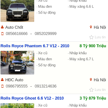
Xe cũ
Nhập khẩu
Màu đen
Máy xăng 6.6 L
Số tự động
Auto Chốt
Hà Nội
0856616666
-
0852029999
Lưu tin
Rolls Royce Phantom 6.7 V12 - 2010
8 Tỷ 900 Triệu
Xe cũ
Nhập khẩu
Màu đen
Máy xăng 6.7 L
Số tự động
HĐC Auto
Hà Nội
0986795555
-
0913214636
Lưu tin
Rolls Royce Ghost 6.6 V12 - 2010
3 Tỷ 879 Triệu
Xe cũ
Nhập khẩu