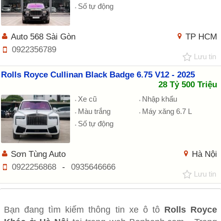
Số tự động
Auto 568 Sài Gòn
TP HCM
0922356789
Lưu tin
Rolls Royce Cullinan Black Badge 6.75 V12 - 2025
28 Tỷ 500 Triệu
Xe cũ
Nhập khẩu
Màu trắng
Máy xăng 6.7 L
Số tự động
Sơn Tùng Auto
Hà Nội
0922256868
-
0935646666
Lưu tin
Bạn đang tìm kiếm thông tin xe ô tô
Rolls Royce