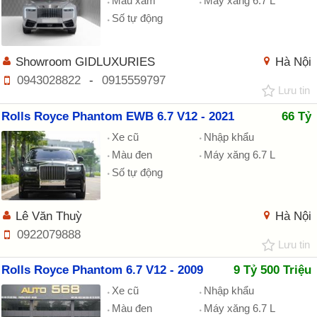
Màu xám
Máy xăng 6.7 L
Số tự động
Showroom GIDLUXURIES
Hà Nội
0943028822
-
0915559797
Lưu tin
Rolls Royce Phantom EWB 6.7 V12 - 2021
66 Tỷ
Xe cũ
Nhập khẩu
Màu đen
Máy xăng 6.7 L
Số tự động
Lê Văn Thuỳ
Hà Nội
0922079888
Lưu tin
Rolls Royce Phantom 6.7 V12 - 2009
9 Tỷ 500 Triệu
Xe cũ
Nhập khẩu
Màu đen
Máy xăng 6.7 L