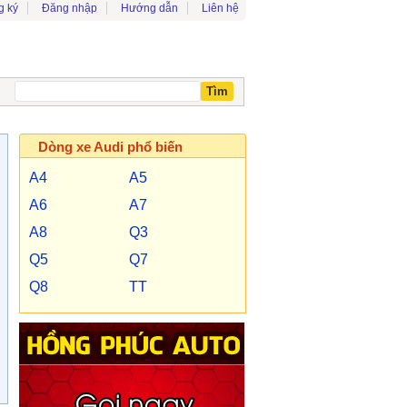
g ký
Đăng nhập
Hướng dẫn
Liên hệ
Dòng xe Audi phổ biến
A4
A5
A6
A7
A8
Q3
Q5
Q7
Q8
TT