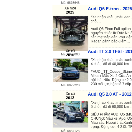
Mã: 6815646
Xe mới
Audi Q6 E-tron - 2025
2025
*Xe nhập khẩu, màu đen, x
chỗ, ...
Audi Q6 Etron Full option
nguyên chiếc từ Đức Nhi
tiền mặt hấp dẫn Phụ kiệ
Radar ,cảnh báo điểm ...
Xe cũ
Audi TT 2.0 TFSI - 20
Mã: 6395003
2016
*Xe nhập khẩu, màu xanh,
4 chỗ, , đã đi 40,000 km ..
#AUDI_TT_Coupe_SLine 
Miles ( Mẫu Xe 2 Cửa Ăn
nội thất Nâu. Động cơ 2.0
230 mã lực, hộp số 7 cấp v
Mã: 6872228
Xe cũ
Audi Q5 2.0 AT - 2012
2012
*Xe nhập khẩu, màu xanh,
5 chỗ, , đã đi 68,000 km ..
SIÊU PHẨM AUDI Q5 (MO
CHUNG: Mẫu xe: Audi Q5 
Màu sắc: Ngoại thất Xanh 
trọng. Động cơ: I4 2.0L TF
Mã: 6834123