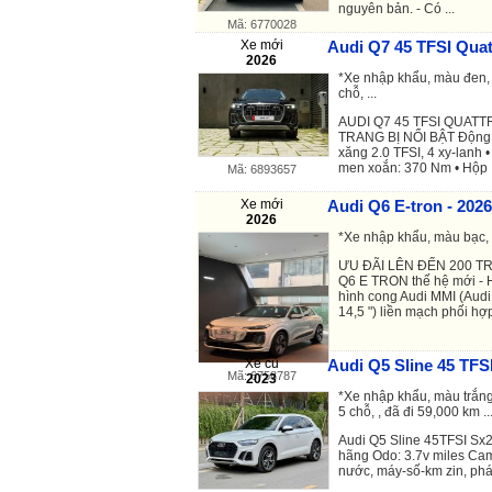
nguyên bản. - Có ...
Mã: 6770028
Xe mới
Audi Q7 45 TFSI Quat
2026
*Xe nhập khẩu, màu đen, 
chỗ, ...
AUDI Q7 45 TFSI QUAT
TRANG BỊ NỔI BẬT Động 
xăng 2.0 TFSI, 4 xy-lanh 
men xoắn: 370 Nm • Hộp .
Mã: 6893657
Xe mới
Audi Q6 E-tron - 2026
2026
*Xe nhập khẩu, màu bạc, xe
ƯU ĐÃI LÊN ĐẾN 200 TR
Q6 E TRON thế hệ mới - 
hình cong Audi MMI (Audi 
14,5 ") liền mạch phối hợp 
Xe cũ
Audi Q5 Sline 45 TFSI
Mã: 6758787
2023
*Xe nhập khẩu, màu trắng
5 chỗ, , đã đi 59,000 km ..
Audi Q5 Sline 45TFSI Sx20
hãng Odo: 3.7v miles Ca
nước, máy-số-km zin, phá