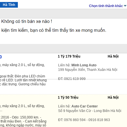
Hà Tĩnh
Chọn tỉnh thành khác
0
1 Tỷ 179 Triệu
Hà Nội
, máy xăng 2.0 L, số tự động,
Liên hệ:
Minh Long Auto
.
199 Nguyễn Xiển, Thanh Xuân Hà Nội
goại thất: Đèn pha LED chùm
ĐT: 0921 619 999
o rẽ LED. Lưới tản nhiệt khung
ác đặc trưng. Gương chiếu hậu
1 Tỷ 50 Triệu
Hà Nội
, máy xăng 2.0 L, số tự động,
Liên hệ:
Auto Car Center
..
Số 9 Nguyễn Văn Cừ - Long Biên Hà Nội
 2016 - Odo: 150,000 km. -
ĐT: 0976 860 594 - 0916 818 963
i thất màu Đen. - Cam kết bằng
ng, không ngập nước, máy số