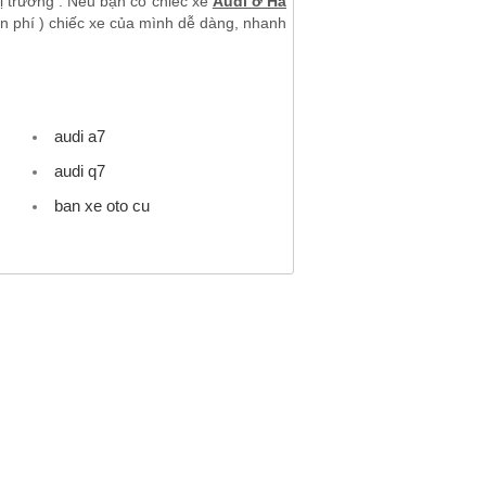
hị trường . Nếu bạn có chiếc xe
Audi ở Hà
n phí ) chiếc xe của mình dễ dàng, nhanh
audi a7
audi q7
ban xe oto cu