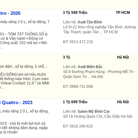
tro - 2026
3 Tỷ 599 Triệu
TP HCM
máy xăng 2.0 L, số tự động, 7
Liên hệ:
Audi Tân Bình
Lô IV-22 Khu công nghiệp Tân Bình, đường
Tây Thạnh, quận Tân ... TP HCM
TRO – TÓM TẮT THÔNG SỐ &
cơ & Vận hành • Động cơ
ĐT: 0913 472 233
• Công suất: 252 mã lực • Mô-
..
3 Tỷ
Hà Nội
 điện , số tự động, 5 chỗ, ...
Liên hệ:
Audi Miền Bắc
Số 8 Đường Phạm Hùng - Phường Mễ Trì -
ỆU ĐỒNG khi sở hữu AUDI
Quận Nam Từ ... Hà Nội
Hệ thống màn hình: Cụm màn
Virtual Cockpit: 11,9 " và MMI:
ĐT: 0989 731 688
...
 Quattro - 2023
1 Tỷ 699 Triệu
Hà Nội
, máy xăng 2.0 L, số tự động,
Liên hệ:
Salon Mỹ Đình Car
.
Số 16 Hoàng Quán Chi, Cầu Giấy Hà Nội
23 - chủ từ mới full lịch sử
ĐT: 0916 296 622
m kết: không đâm đụng, ngập
p lý chuẩn