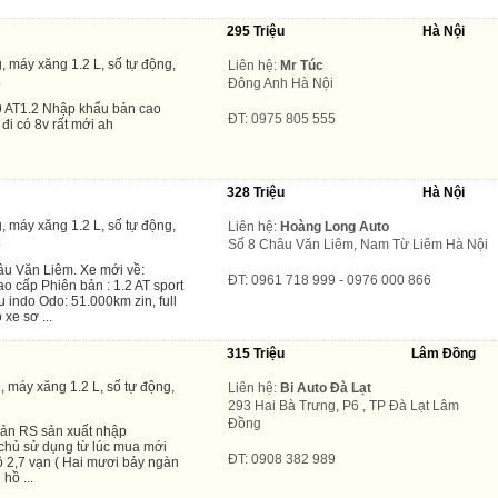
295 Triệu
Hà Nội
, máy xăng 1.2 L, số tự động,
Liên hệ:
Mr Túc
.
Đông Anh Hà Nội
9 AT1.2 Nhập khẩu bản cao
ĐT: 0975 805 555
đi có 8v rất mới ah
328 Triệu
Hà Nội
, máy xăng 1.2 L, số tự động,
Liên hệ:
Hoàng Long Auto
.
Số 8 Châu Văn Liêm, Nam Từ Liêm Hà Nội
u Văn Liêm. Xe mới về:
ĐT: 0961 718 999 - 0976 000 866
o cấp Phiên bản : 1.2 AT sport
 indo Odo: 51.000km zin, full
xe sơ ...
315 Triệu
Lâm Đồng
 máy xăng 1.2 L, số tự động,
Liên hệ:
Bi Auto Đà Lạt
293 Hai Bà Trưng, P6 , TP Đà Lạt Lâm
Đồng
ản RS sản xuất nhập
chủ sử dụng từ lúc mua mới
ĐT: 0908 382 989
 2,7 vạn ( Hai mươi bảy ngàn
hồ ...