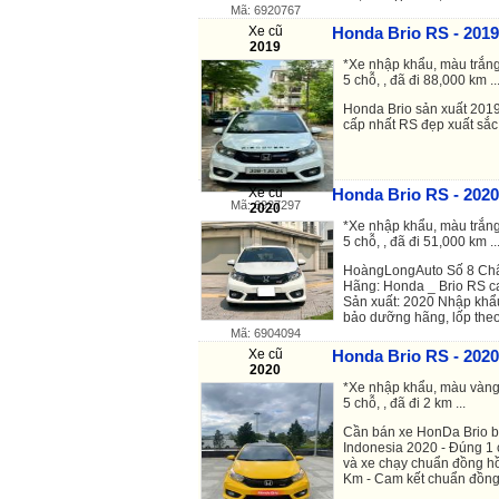
Mã: 6920767
Xe cũ
Honda Brio RS - 2019
2019
*Xe nhập khẩu, màu trắng
5 chỗ, , đã đi 88,000 km ..
Honda Brio sản xuất 201
cấp nhất RS đẹp xuất sắc 
Xe cũ
Honda Brio RS - 2020
Mã: 6927297
2020
*Xe nhập khẩu, màu trắng
5 chỗ, , đã đi 51,000 km ..
HoàngLongAuto Số 8 Châ
Hãng: Honda _ Brio RS ca
Sản xuất: 2020 Nhập khẩu
bảo dưỡng hãng, lốp theo 
Mã: 6904094
Xe cũ
Honda Brio RS - 2020
2020
*Xe nhập khẩu, màu vàng,
5 chỗ, , đã đi 2 km ...
Cần bán xe HonDa Brio b
Indonesia 2020 - Đúng 1 
và xe chạy chuẩn đồng hồ
Km - Cam kết chuẩn đồng 