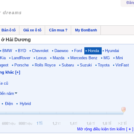
Đăn
Bán ô tô
Giá xe ô tô
Cần mua ?
My BonBanh
 ở Hải Dương
BMW
BYD
Chevrolet
Daewoo
Ford
Honda
Hyundai
Kia
LandRover
Lexus
Mazda
Mercedes Benz
MG
Mini
ugeot
Porsche
Rolls Royce
Subaru
Suzuki
Toyota
VinFast
ng khác [+]
e cũ
Đến năm
Điện
Hybrid
Mở rộng điều kiện tìm kiếm [
+
]