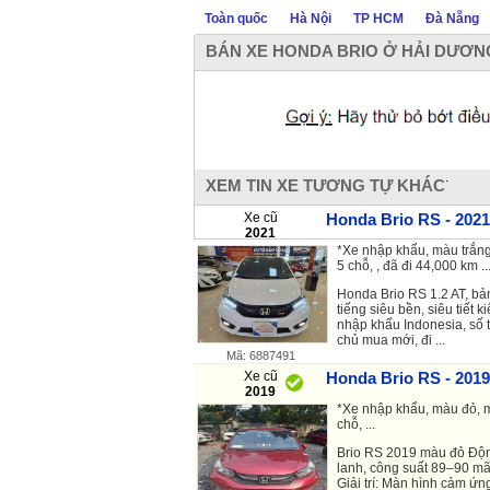
Toàn quốc
Hà Nội
TP HCM
Đà Nẵng
BÁN XE HONDA BRIO Ở HẢI DƯƠN
.
XEM TIN XE TƯƠNG TỰ KHÁC
Xe cũ
Honda Brio RS - 2021
2021
*Xe nhập khẩu, màu trắng
5 chỗ, , đã đi 44,000 km ..
Honda Brio RS 1.2 AT, bản
tiếng siêu bền, siêu tiết 
nhập khẩu Indonesia, số 
chủ mua mới, đi ...
Mã: 6887491
Xe cũ
Honda Brio RS - 2019
2019
*Xe nhập khẩu, màu đỏ, m
chỗ, ...
Brio RS 2019 màu đỏ Độn
lanh, công suất 89–90 m
Giải trí: Màn hình cảm ứng