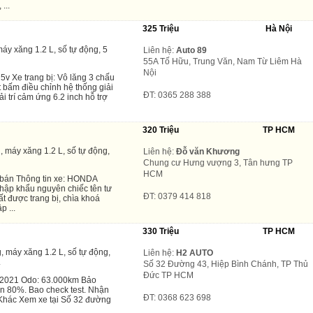
...
325 Triệu
Hà Nội
áy xăng 1.2 L, số tự động, 5
Liên hệ:
Auto 89
55A Tố Hữu, Trung Văn, Nam Từ Liêm Hà
Nội
5v Xe trang bị: Vô lăng 3 chấu
út bấm điều chỉnh hệ thống giải
ĐT: 0365 288 388
ải trí cảm ứng 6.2 inch hỗ trợ
320 Triệu
TP HCM
 máy xăng 1.2 L, số tự động,
Liên hệ:
Đỗ văn Khương
Chung cư Hưng vượng 3, Tân hưng TP
HCM
 bán Thông tin xe: HONDA
hập khẩu nguyên chiếc tên tư
ĐT: 0379 414 818
t được trang bị, chìa khoá
p ...
330 Triệu
TP HCM
, máy xăng 1.2 L, số tự động,
Liên hệ:
H2 AUTO
.
Số 32 Đường 43, Hiệp Bình Chánh, TP Thủ
Đức TP HCM
 2021 Odo: 63.000km Bảo
in 80%. Bao check test. Nhận
ĐT: 0368 623 698
Khác Xem xe tại Số 32 đường