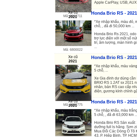
Apple CarPlay, USB, AUX, 
Xe cũ
Honda Brio RS - 2021
Mã: 6912711
2021
*Xe nhập khẩu, màu đỏ, m
chỗ, , đã đi 50,000 km ...
Honda Brio Rs 2021, odo 
trợ lực điện với một số n
trí, âm lượng, màn hình gi
...
Mã: 6800022
Xe cũ
Honda Brio RS - 2021
2021
*Xe nhập khẩu, màu vàng,
5 chỗ, ...
Xe Gia đình dư dùng cần
BRIO RS 1.2AT sx 2021 n
nhân, bản RS cao cấp nhấ
điện, gương kính chỉnh gậ
Xe cũ
Honda Brio RS - 2021
Mã: 6902775
2021
*Xe nhập khẩu, màu trắng
5 chỗ, , đã đi 63,000 km ..
Honda Brio RS Sản xuất:
dưỡng full ls hãng. Sơn z
Mua Đổi Các Dòng Ô Tô 
43, P. Hiệp Bình, TP. HCM