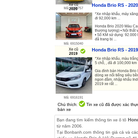
Xe cũ
Honda Brio RS - 2020
Mã: 6909757
2020
*Xe nhập khẩu, máy xăng 1
đi 92,000 km ...
Honda Brio 2020 Màu Cam
thương lượng) • Nội thất 
• Số KM sử dụng: 92.000
đã trang bị ...
Mã: 6915040
Xe cũ
Honda Brio RS - 2019
2019
*Xe nhập khẩu, màu trắng
5 chỗ, , đã đi 100,000 km .
Gia đình bán Honda Brio R
dòng xe nổi tiếng siêu bền
ngon đầm, nhập khẩu Indo
2019 xe rất ...
Mã: 6916191
Chú thích:
Tin xe cũ đã được xác thực
bán xe
Hond
Bạn đang tìm kiếm thông tin xe ô tô
từ năm 2006.
Tại Bonbanh.com thông tin giá cả và cá