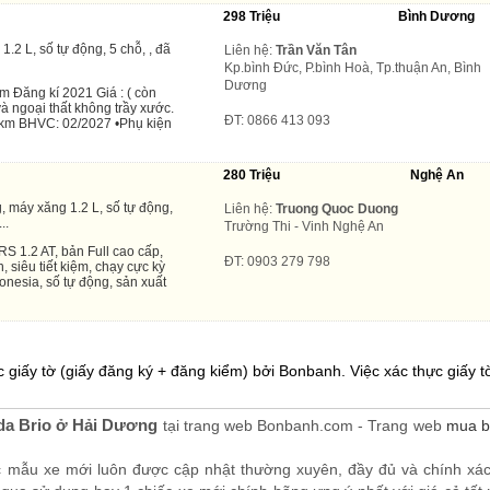
298 Triệu
Bình Dương
.2 L, số tự động, 5 chỗ, , đã
Liên hệ:
Trần Văn Tân
Kp.bình Đức, P.bình Hoà, Tp.thuận An, Bình
Dương
 Đăng kí 2021 Giá : ( còn
và ngoại thất không trầy xước.
ĐT: 0866 413 093
 km BHVC: 02/2027 •Phụ kiện
280 Triệu
Nghệ An
, máy xăng 1.2 L, số tự động,
Liên hệ:
Truong Quoc Duong
..
Trường Thi - Vinh Nghệ An
S 1.2 AT, bản Full cao cấp,
ĐT: 0903 279 798
, siêu tiết kiệm, chạy cực kỳ
nesia, số tự động, sản xuất
 giấy tờ (giấy đăng ký + đăng kiểm) bởi Bonbanh. Việc xác thực giấy tờ
a Brio ở Hải Dương
tại trang web Bonbanh.com - Trang web
mua b
c mẫu xe mới luôn được cập nhật thường xuyên, đầy đủ và chính xá