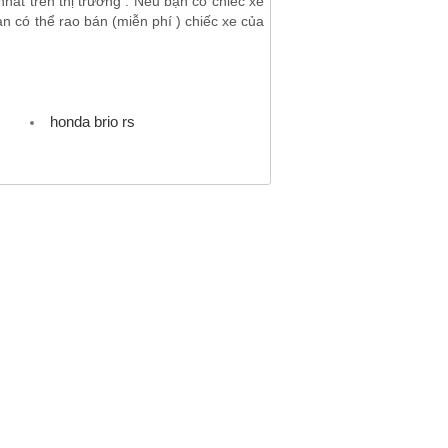
hất trên thị trường . Nếu bạn có chiếc xe
n có thể rao bán (miễn phí ) chiếc xe của
honda brio rs