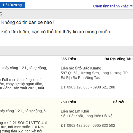
Hải Dương
Chọn tỉnh thành khác
.
G
365 Triệu
Bà Rịa Vũng Tàu
, máy xăng 1.2 L, số tự động,
Liên hệ:
Ô tô Bảo Khang
.
597 QL 51, Hương Sơn, Long Hương, TP.
Bà Rịa Bà Rịa Vũng Tàu
 Full cao cấp, dòng xe nổi
kiệm, chạy cực kỳ ngon đầm,
ĐT: 0903 128 663 - 0908 521 288
tự động, sản xuất 2021, một
250 Triệu
Hà Nội
áy xăng 1.2 L, số tự động, 5
Liên hệ:
Em Khải
Số 1 Bát Khối, Long Biên Hà Nội
g cơ: 1.2L SOHC i-VTEC 4 xi-
ĐT: 0962 482 209 - 0965 833 502
ã lực, mô-men xoắn 110 Nm
 trung tâm 6.2 inch kết nối