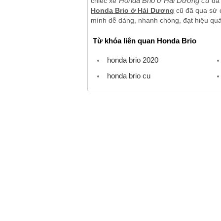
Honda Brio ở Hải Dương cũ
chiếc xe
đã 
Honda Brio ở Hải Dương
cũ đã qua sử d
mình dễ dàng, nhanh chóng, đạt hiệu quả 
Từ khóa liên quan Honda Brio
honda brio 2020
honda brio cu