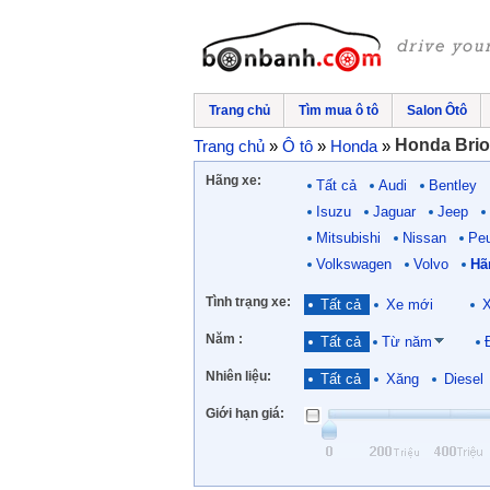
Trang chủ
Tìm mua ô tô
Salon Ôtô
Honda Brio
Trang chủ
»
Ô tô
»
Honda
»
Hãng xe:
Tất cả
Audi
Bentley
Isuzu
Jaguar
Jeep
Mitsubishi
Nissan
Pe
Volkswagen
Volvo
Hã
Tình trạng xe:
Tất cả
Xe mới
X
Năm :
Tất cả
Từ năm
Nhiên liệu:
Tất cả
Xăng
Diesel
Giới hạn giá: