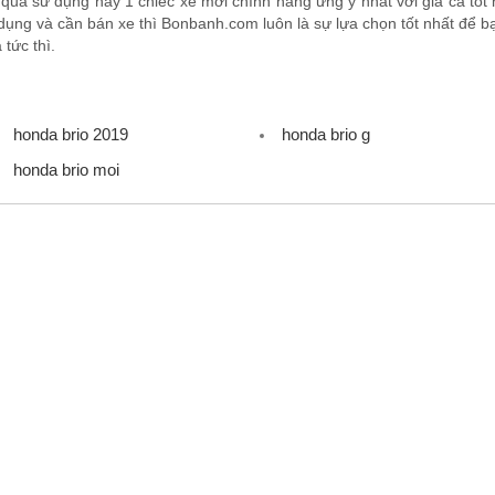
qua sử dụng hay 1 chiếc xe mới chính hãng ưng ý nhất với giá cả tốt n
ụng và cần bán xe thì Bonbanh.com luôn là sự lựa chọn tốt nhất để bạ
tức thì.
honda brio 2019
honda brio g
honda brio moi