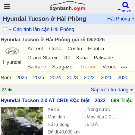
Tìm xe
Hyundai Tucson ở Hải Phòng
Hải Phòng
+ Các tỉnh lân cận Hải Phòng
Hyundai Tucson ở Hải Phòng giá rẻ 08/2026
Accent
Creta
Custin
Elantra
Grand Starex
i10
Kona
Palisade
Hyundai
...
SantaFe
Stargazer
Tucson
Venue
Năm:
2026
2025
2024
2023
2022
2021
2020
Sắp xếp tin đăng
23 tin
Hyundai Tucson 2.0 AT CRDi Đặc biệt - 2022
699 Triệu
Xe cũ
Trong nước
Màu đen
Máy dầu 2.0 L
Số tự động
5 chỗ
Đã đi 40,000 km