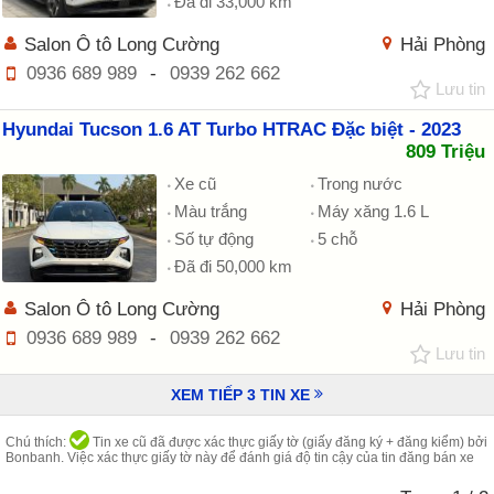
Đã đi 33,000 km
Salon Ô tô Long Cường
Hải Phòng
0936 689 989
-
0939 262 662
Lưu tin
Hyundai Tucson 1.6 AT Turbo HTRAC Đặc biệt - 2023
809 Triệu
Xe cũ
Trong nước
Màu trắng
Máy xăng 1.6 L
Số tự động
5 chỗ
Đã đi 50,000 km
Salon Ô tô Long Cường
Hải Phòng
0936 689 989
-
0939 262 662
Lưu tin
XEM TIẾP
3
TIN XE
Chú thích:
Tin xe cũ đã được xác thực giấy tờ (giấy đăng ký + đăng kiểm) bởi
Bonbanh. Việc xác thực giấy tờ này để đánh giá độ tin cậy của tin đăng bán xe