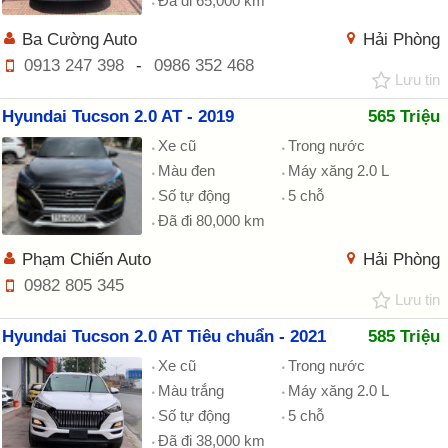
Đã đi 65,000 km
Ba Cường Auto
Hải Phòng
0913 247 398
-
0986 352 468
Lưu tin
Hyundai Tucson 2.0 AT - 2019
565 Triệu
Xe cũ
Trong nước
Màu đen
Máy xăng 2.0 L
Số tự động
5 chỗ
Đã đi 80,000 km
Phạm Chiến Auto
Hải Phòng
0982 805 345
Lưu tin
Hyundai Tucson 2.0 AT Tiêu chuẩn - 2021
585 Triệu
Xe cũ
Trong nước
Màu trắng
Máy xăng 2.0 L
Số tự động
5 chỗ
Đã đi 38,000 km