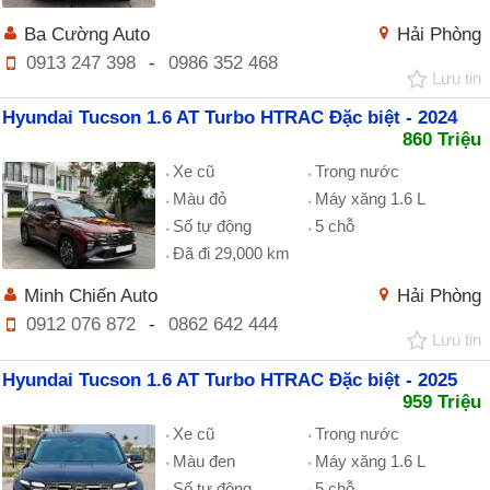
Ba Cường Auto
Hải Phòng
0913 247 398
-
0986 352 468
Lưu tin
Hyundai Tucson 1.6 AT Turbo HTRAC Đặc biệt - 2024
860 Triệu
Xe cũ
Trong nước
Màu đỏ
Máy xăng 1.6 L
Số tự động
5 chỗ
Đã đi 29,000 km
Minh Chiến Auto
Hải Phòng
0912 076 872
-
0862 642 444
Lưu tin
Hyundai Tucson 1.6 AT Turbo HTRAC Đặc biệt - 2025
959 Triệu
Xe cũ
Trong nước
Màu đen
Máy xăng 1.6 L
Số tự động
5 chỗ