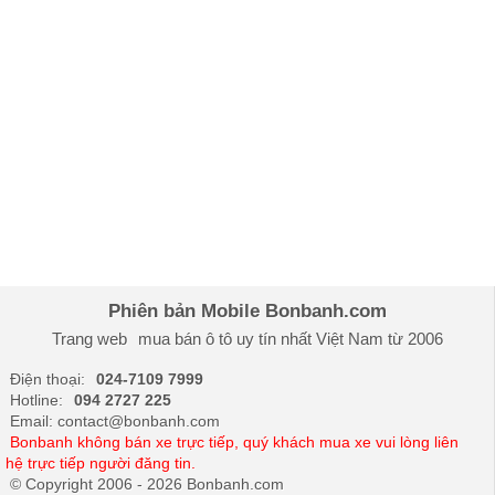
Suzuki Swift
569.000.000
GLX CVT
Suzuki Swift
577.000.000
GLX CVT 2
tone màu
Suzuki Jymni 1
789.000.000
tone màu
Suzuki Jymni 2
799.000.000
tone màu
Phiên bản Mobile Bonbanh.com
Suzuki XL7
599.900.000
HYBRID 1-
Trang web
mua bán ô tô
uy tín nhất Việt Nam từ 2006
TONE
Điện thoại:
024-7109 7999
Hotline:
094 2727 225
Suzuki XL7
607.900.000
Email: contact@bonbanh.com
HYBRID 2-
Bonbanh không bán xe trực tiếp, quý khách mua xe vui lòng liên
TONE
hệ trực tiếp người đăng tin.
© Copyright 2006 - 2026 Bonbanh.com