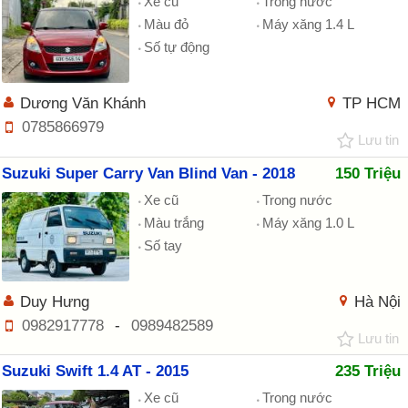
Xe cũ
Trong nước
Màu đỏ
Máy xăng 1.4 L
Số tự động
Dương Văn Khánh
TP HCM
0785866979
Lưu tin
Suzuki Super Carry Van Blind Van - 2018
150 Triệu
Xe cũ
Trong nước
Màu trắng
Máy xăng 1.0 L
Số tay
Duy Hưng
Hà Nội
0982917778
-
0989482589
Lưu tin
Suzuki Swift 1.4 AT - 2015
235 Triệu
Xe cũ
Trong nước