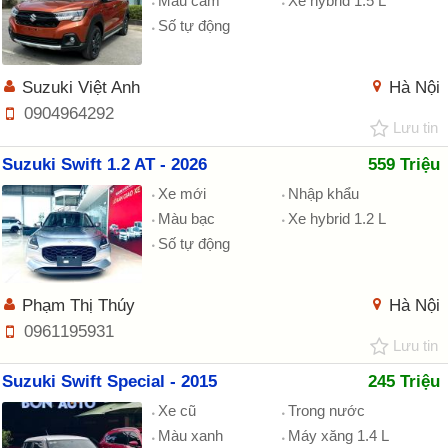
Màu cam
Xe hybrid 1.5 L
Số tự động
Suzuki Việt Anh
Hà Nội
0904964292
Lưu tin
Suzuki Swift 1.2 AT - 2026
559 Triệu
Xe mới
Nhập khẩu
Màu bạc
Xe hybrid 1.2 L
Số tự động
Phạm Thị Thúy
Hà Nội
0961195931
Lưu tin
Suzuki Swift Special - 2015
245 Triệu
Xe cũ
Trong nước
Màu xanh
Máy xăng 1.4 L