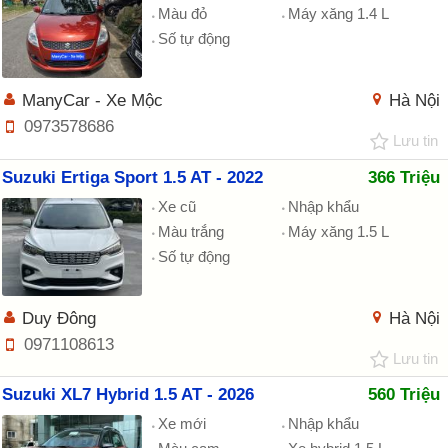
Màu đỏ
Máy xăng 1.4 L
Số tự động
ManyCar - Xe Mộc
Hà Nội
0973578686
Lưu tin
Suzuki Ertiga Sport 1.5 AT - 2022
366 Triệu
Xe cũ
Nhập khẩu
Màu trắng
Máy xăng 1.5 L
Số tự động
Duy Đông
Hà Nội
0971108613
Lưu tin
Suzuki XL7 Hybrid 1.5 AT - 2026
560 Triệu
Xe mới
Nhập khẩu