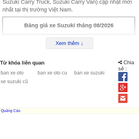
Suzuki Carry Truck, Suzuki Carry Van) cập nhật mới
nhất tại thị trường Việt Nam.
Bảng giá xe Suzuki tháng 08/2026
Dòng xe
Giá niêm yết (VND)
Xem thêm ↓
Suzuki ALL-
520.000.000
Chia
Từ khóa liên quan
NEW FRONX
sẻ :
GL
ban xe oto
ban xe oto cu
ban xe suzuki
xe suzuki cũ
Suzuki ALL-
599.000.000
NEW FRONX
GLX
Suzuki ALL-
649.000.000
Quảng Cáo
NEW FRONX
GLX PLUS