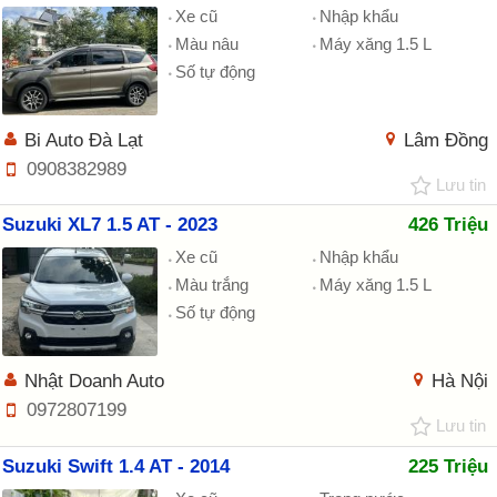
Xe cũ
Nhập khẩu
Màu nâu
Máy xăng 1.5 L
Số tự động
Bi Auto Đà Lạt
Lâm Đồng
0908382989
Lưu tin
Suzuki XL7 1.5 AT - 2023
426 Triệu
Xe cũ
Nhập khẩu
Màu trắng
Máy xăng 1.5 L
Số tự động
Nhật Doanh Auto
Hà Nội
0972807199
Lưu tin
Suzuki Swift 1.4 AT - 2014
225 Triệu