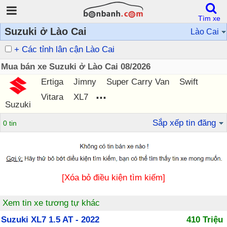
Tìm xe
Suzuki ở Lào Cai
Lào Cai
+ Các tỉnh lân cận Lào Cai
Mua bán xe Suzuki ở Lào Cai 08/2026
Ertiga
Jimny
Super Carry Van
Swift
...
Vitara
XL7
Suzuki
Sắp xếp tin đăng
0 tin
[Xóa bỏ điều kiện tìm kiếm]
Xem tin xe tương tự khác
Suzuki XL7 1.5 AT - 2022
410 Triệu