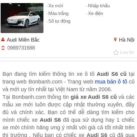
Xe mới
Nhập khẩu
Màu trắng
Xe điện
Số tự động
Audi Miền Bắc
Hà Nội
0989731688
Lưu tin
Bạn đang tìm kiếm thông tin xe ô tô
Audi S6 cũ
tại
trang web Bonbanh.com - Trang web
mua bán ô tô
cũ
và mới uy tín nhất tại Việt Nam từ năm 2006.
Tại Bonbanh.com thông tin
giá xe Audi S6 cũ
và các
mẫu xe mới luôn được cập nhật thường xuyên, đầy
đủ và chính xác. Bạn có thể dễ dàng tìm kiếm cho
mình chiếc xe
Audi S6
đã qua sử dụng hay 1 chiếc
xe mới chính hãng ưng ý nhất với giá cả tốt nhất trên
thị trường . Nếu bạn có chiếc xe
Audi S6
cũ đã qua