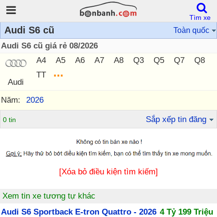
Tìm xe
Audi S6 cũ
Toàn quốc
Audi S6 cũ giá rẻ 08/2026
A4
A5
A6
A7
A8
Q3
Q5
Q7
Q8
...
TT
Audi
Năm:
2026
Sắp xếp tin đăng
0 tin
[Xóa bỏ điều kiện tìm kiếm]
Xem tin xe tương tự khác
Audi S6 Sportback E-tron Quattro - 2026
4 Tỷ 199 Triệu