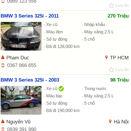
0989 123 558
Lưu tin
BMW 3 Series 325i - 2011
270 Triệu
Xe cũ
Nhập khẩu
Màu đen
Máy xăng 2.5 L
Số tự động
5 chỗ
Đã đi 128,000 km
Pham Duc
TP HCM
0367 866 655
Lưu tin
BMW 3 Series 325i - 2003
98 Triệu
Xe cũ
Trong nước
Màu bạc
Máy xăng 2.5 L
Số tự động
5 chỗ
Đã đi 190,000 km
Nguyên Vũ
Hà Nội
0939 391 990