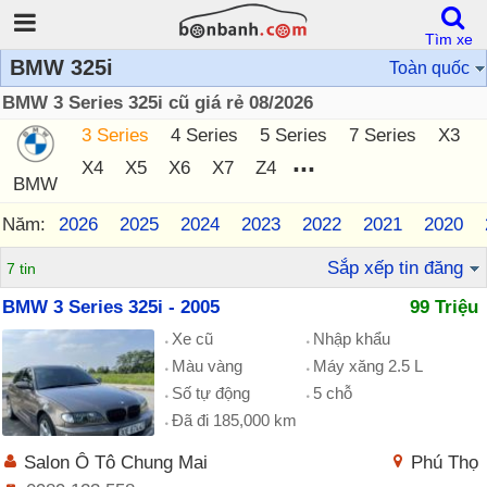
Tìm xe
BMW 325i
Toàn quốc
BMW 3 Series 325i cũ giá rẻ 08/2026
3 Series
4 Series
5 Series
7 Series
X3
...
X4
X5
X6
X7
Z4
BMW
Năm:
2026
2025
2024
2023
2022
2021
2020
Sắp xếp tin đăng
7 tin
BMW 3 Series 325i - 2005
99 Triệu
Xe cũ
Nhập khẩu
Màu vàng
Máy xăng 2.5 L
Số tự động
5 chỗ
Đã đi 185,000 km
Salon Ô Tô Chung Mai
Phú Thọ