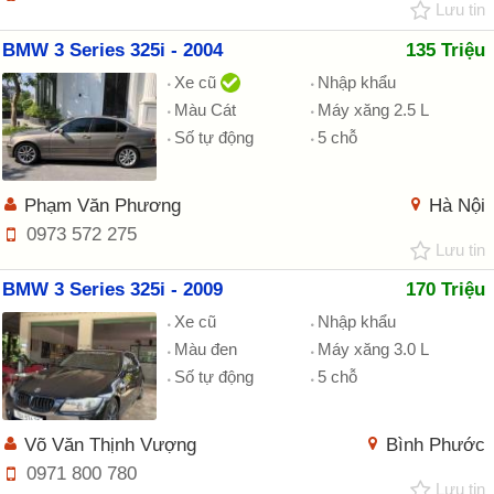
Lưu tin
BMW 3 Series 325i - 2004
135 Triệu
Xe cũ
Nhập khẩu
Màu Cát
Máy xăng 2.5 L
Số tự động
5 chỗ
Phạm Văn Phương
Hà Nội
0973 572 275
Lưu tin
BMW 3 Series 325i - 2009
170 Triệu
Xe cũ
Nhập khẩu
Màu đen
Máy xăng 3.0 L
Số tự động
5 chỗ
Võ Văn Thịnh Vượng
Bình Phước
0971 800 780
Lưu tin