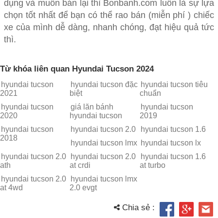
dụng và muốn bán lại thì Bonbanh.com luôn là sự lựa
chọn tốt nhất để bạn có thể rao bán (miễn phí ) chiếc
xe của mình dễ dàng, nhanh chóng, đạt hiệu quả tức
thì.
Từ khóa liên quan Hyundai Tucson 2024
hyundai tucson
hyundai tucson đặc
hyundai tucson tiêu
2021
biệt
chuẩn
hyundai tucson
giá lăn bánh
hyundai tucson
2020
hyundai tucson
2019
hyundai tucson
hyundai tucson 2.0
hyundai tucson 1.6
2018
hyundai tucson lmx
hyundai tucson lx
hyundai tucson 2.0
hyundai tucson 2.0
hyundai tucson 1.6
ath
at crdi
at turbo
hyundai tucson 2.0
hyundai tucson lmx
at 4wd
2.0 evgt
Chia sẻ :