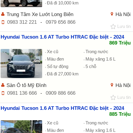
Đã đi 10,000 km
Trung Tâm Xe Lướt Long Biên
Hà Nội
0983 312 221
-
0979 656 866
Lưu tin
Hyundai Tucson 1.6 AT Turbo HTRAC Đặc biệt - 2024
869 Triệu
Xe cũ
Trong nước
Màu đen
Máy xăng 1.6 L
Số tự động
5 chỗ
Đã đi 27,000 km
Sàn Ô tô Mỹ Đình
Hà Nội
0981 136 666
-
0909 886 666
Lưu tin
Hyundai Tucson 1.6 AT Turbo HTRAC Đặc biệt - 2024
885 Triệu
Xe cũ
Trong nước
Màu đen
Máy xăng 1.6 L