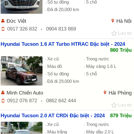
Số tự động
5 chỗ
Đã đi 20,000 km
Đức Việt
Hà Nội
0917 326 832
-
0904 813 869
Lưu tin
Hyundai Tucson 1.6 AT Turbo HTRAC Đặc biệt - 2024
860 Triệu
Xe cũ
Trong nước
Màu đỏ
Máy xăng 1.6 L
Số tự động
5 chỗ
Đã đi 29,000 km
Minh Chiến Auto
Hải Phòng
0912 076 872
-
0862 642 444
Lưu tin
Hyundai Tucson 2.0 AT CRDi Đặc biệt - 2024
879 Triệu
Xe cũ
Trong nước
Màu trắng
Máy dầu 2.0 L