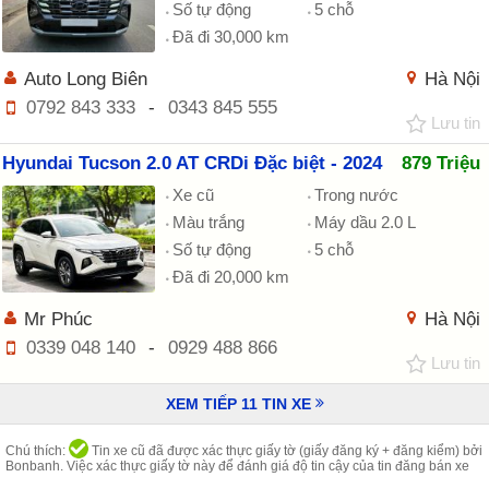
Số tự động
5 chỗ
Đã đi 30,000 km
Auto Long Biên
Hà Nội
0792 843 333
-
0343 845 555
Lưu tin
Hyundai Tucson 2.0 AT CRDi Đặc biệt - 2024
879 Triệu
Xe cũ
Trong nước
Màu trắng
Máy dầu 2.0 L
Số tự động
5 chỗ
Đã đi 20,000 km
Mr Phúc
Hà Nội
0339 048 140
-
0929 488 866
Lưu tin
XEM TIẾP
11
TIN XE
Chú thích:
Tin xe cũ đã được xác thực giấy tờ (giấy đăng ký + đăng kiểm) bởi
Bonbanh. Việc xác thực giấy tờ này để đánh giá độ tin cậy của tin đăng bán xe