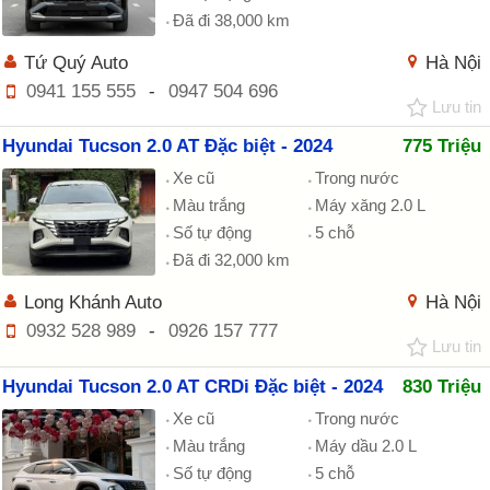
Đã đi 38,000 km
Tứ Quý Auto
Hà Nội
0941 155 555
-
0947 504 696
Lưu tin
Hyundai Tucson 2.0 AT Đặc biệt - 2024
775 Triệu
Xe cũ
Trong nước
Màu trắng
Máy xăng 2.0 L
Số tự động
5 chỗ
Đã đi 32,000 km
Long Khánh Auto
Hà Nội
0932 528 989
-
0926 157 777
Lưu tin
Hyundai Tucson 2.0 AT CRDi Đặc biệt - 2024
830 Triệu
Xe cũ
Trong nước
Màu trắng
Máy dầu 2.0 L
Số tự động
5 chỗ