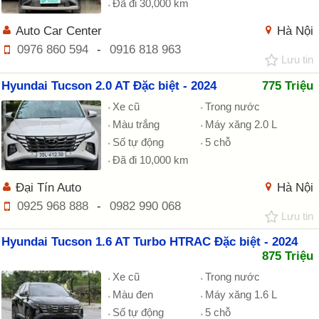
Đã đi 30,000 km
Auto Car Center
Hà Nội
0976 860 594
-
0916 818 963
Lưu tin
Hyundai Tucson 2.0 AT Đặc biệt - 2024
775 Triệu
Xe cũ
Trong nước
Màu trắng
Máy xăng 2.0 L
Số tự động
5 chỗ
Đã đi 10,000 km
Đại Tín Auto
Hà Nội
0925 968 888
-
0982 990 068
Lưu tin
Hyundai Tucson 1.6 AT Turbo HTRAC Đặc biệt - 2024
875 Triệu
Xe cũ
Trong nước
Màu đen
Máy xăng 1.6 L
Số tự động
5 chỗ