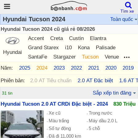
Tìm xe
Hyundai Tucson 2024
Toàn quốc
Hyundai Tucson 2024 cũ giá rẻ 08/2026
Accent
Creta
Custin
Elantra
Grand Starex
i10
Kona
Palisade
Hyundai
...
SantaFe
Stargazer
Tucson
Venue
Năm:
2026
2025
2024
2023
2022
2021
2020
2019
Phiên bản:
2.0 AT Tiêu chuẩn
2.0 AT Đặc biệt
1.6 AT 
Sắp xếp tin đăng
31 tin
Hyundai Tucson 2.0 AT CRDi Đặc biệt - 2024
830 Triệu
Xe cũ
Trong nước
Màu trắng
Máy dầu 2.0 L
Số tự động
5 chỗ
Đã đi 11,000 km