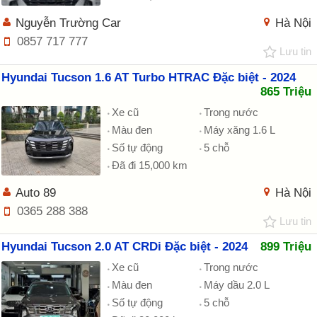
Nguyễn Trường Car
Hà Nội
0857 717 777
Lưu tin
Hyundai Tucson 1.6 AT Turbo HTRAC Đặc biệt - 2024
865 Triệu
Xe cũ
Trong nước
Màu đen
Máy xăng 1.6 L
Số tự động
5 chỗ
Đã đi 15,000 km
Auto 89
Hà Nội
0365 288 388
Lưu tin
Hyundai Tucson 2.0 AT CRDi Đặc biệt - 2024
899 Triệu
Xe cũ
Trong nước
Màu đen
Máy dầu 2.0 L
Số tự động
5 chỗ