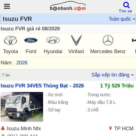
Tìm xe
Isuzu FVR
Toàn quốc
Isuzu FVR giá rẻ 08/2026
Toyota
Ford
Hyundai
Vinfast
Mercedes Benz
Năm:
2026
Sắp xếp tin đăng
7 tin
Isuzu FVR 34VE5 Thùng Bạt - 2026
1 Tỷ 529 Triệu
Xe mới
Trong nước
Màu trắng
Máy dầu 7.8 L
Số tay
3 chỗ
Isuzu Minh Nhi
TP HCM