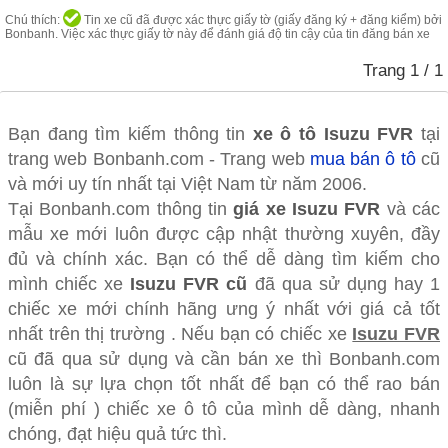
Chú thích:
Tin xe cũ đã được xác thực giấy tờ (giấy đăng ký + đăng kiểm) bởi
Bonbanh. Việc xác thực giấy tờ này để đánh giá độ tin cậy của tin đăng bán xe
Trang
1
/ 1
Bạn đang tìm kiếm thông tin
xe ô tô
Isuzu FVR
tại
trang web Bonbanh.com - Trang web
mua bán ô tô
cũ
và mới uy tín nhất tại Việt Nam từ năm 2006.
Tại Bonbanh.com thông tin
giá xe Isuzu FVR
và các
mẫu xe mới luôn được cập nhật thường xuyên, đầy
đủ và chính xác. Bạn có thể dễ dàng tìm kiếm cho
mình chiếc xe
Isuzu FVR cũ
đã qua sử dụng hay 1
chiếc xe mới chính hãng ưng ý nhất với giá cả tốt
nhất trên thị trường . Nếu bạn có chiếc xe
Isuzu FVR
cũ đã qua sử dụng và cần bán xe thì Bonbanh.com
luôn là sự lựa chọn tốt nhất để bạn có thể rao bán
(miễn phí ) chiếc xe ô tô của mình dễ dàng, nhanh
chóng, đạt hiệu quả tức thì.