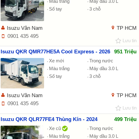
Màu trắng
Máy dầu 3.0 L
Số tay
3 chỗ
Isuzu Vân Nam
TP HCM
0901 435 495
Lưu tin
Isuzu QKR QMR77HE5A Cool Express - 2026
951 Triệu
Xe mới
Trong nước
Màu trắng
Máy dầu 3.0 L
Số tay
3 chỗ
Isuzu Vân Nam
TP HCM
0901 435 495
Lưu tin
Isuzu QKR QLR77FE4 Thùng Kín - 2024
499 Triệu
Xe cũ
Trong nước
Màu trắng
Máy dầu 3.0 L