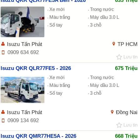
Isuzu QKR QLR77FE5A Ben - 2026
635 Triệu
Xe mới
Trong nước
Màu trắng
Máy dầu 3.0 L
Số tay
3 chỗ
Isuzu Tấn Phát
TP HCM
0909 634 692
Lưu tin
Isuzu QKR QLR77FE5 - 2026
675 Triệu
Xe mới
Trong nước
Màu trắng
Máy dầu 3.0 L
Số tay
3 chỗ
Isuzu Tấn Phát
Đồng Nai
0909 134 692
Lưu tin
Isuzu QKR QMR77HE5A - 2026
668 Triệu