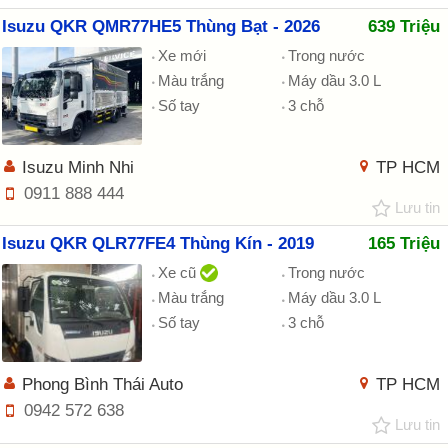
Isuzu QKR QMR77HE5 Thùng Bạt - 2026
639 Triệu
Xe mới
Trong nước
Màu trắng
Máy dầu 3.0 L
Số tay
3 chỗ
Isuzu Minh Nhi
TP HCM
0911 888 444
Lưu tin
Isuzu QKR QLR77FE4 Thùng Kín - 2019
165 Triệu
Xe cũ
Trong nước
Màu trắng
Máy dầu 3.0 L
Số tay
3 chỗ
Phong Bình Thái Auto
TP HCM
0942 572 638
Lưu tin