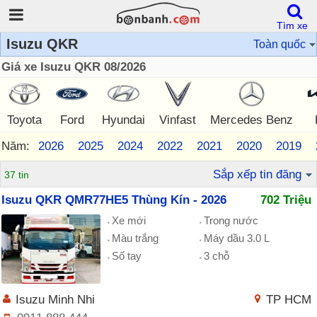
Tìm xe
Isuzu QKR
Toàn quốc
Giá xe Isuzu QKR 08/2026
Toyota
Ford
Hyundai
Vinfast
Mercedes Benz
Năm:
2026
2025
2024
2022
2021
2020
2019
Sắp xếp tin đăng
37 tin
Isuzu QKR QMR77HE5 Thùng Kín - 2026
702 Triệu
Xe mới
Trong nước
Màu trắng
Máy dầu 3.0 L
Số tay
3 chỗ
Isuzu Minh Nhi
TP HCM