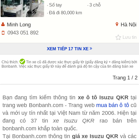
Số tay
3 chỗ
Đã đi 80,000 km
Minh Long
Hà Nội
0943 051 892
Lưu tin
XEM TIẾP
17
TIN XE
Chú thích:
Tin xe cũ đã được xác thực giấy tờ (giấy đăng ký + đăng kiểm) bởi
Bonbanh. Việc xác thực giấy tờ này để đánh giá độ tin cậy của tin đăng bán xe
Trang
1
/ 2
Bạn đang tìm kiếm thông tin
xe ô tô
Isuzu QKR
tại
trang web Bonbanh.com - Trang web
mua bán ô tô
cũ
và mới uy tín nhất tại Việt Nam từ năm 2006. Hiện tại
đang có 37 tin
xe Isuzu QKR
rao bán trên
bonbanh.com khắp toàn quốc.
Tại Bonbanh.com thông tin
giá xe Isuzu QKR
và các