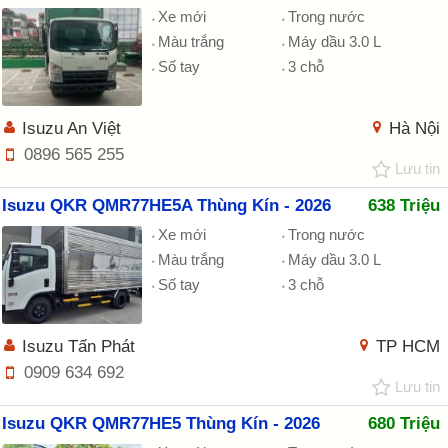
Xe mới
Trong nước
Màu trắng
Máy dầu 3.0 L
Số tay
3 chỗ
Isuzu An Việt
Hà Nội
0896 565 255
Lưu tin
Isuzu QKR QMR77HE5A Thùng Kín - 2026
638 Triệu
Xe mới
Trong nước
Màu trắng
Máy dầu 3.0 L
Số tay
3 chỗ
Isuzu Tấn Phát
TP HCM
0909 634 692
Lưu tin
Isuzu QKR QMR77HE5 Thùng Kín - 2026
680 Triệu