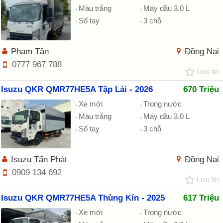
Màu trắng
Máy dầu 3.0 L
Số tay
3 chỗ
Pham Tân
Đồng Nai
0777 967 788
Lưu tin
Isuzu QKR QMR77HE5A Tập Lái - 2026
670 Triệu
Xe mới
Trong nước
Màu trắng
Máy dầu 3.0 L
Số tay
3 chỗ
Isuzu Tấn Phát
Đồng Nai
0909 134 692
Lưu tin
Isuzu QKR QMR77HE5A Thùng Kín - 2025
617 Triệu
Xe mới
Trong nước