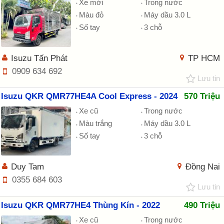
Xe mới
Trong nước
Màu đỏ
Máy dầu 3.0 L
Số tay
3 chỗ
Isuzu Tấn Phát
TP HCM
0909 634 692
Lưu tin
Isuzu QKR QMR77HE4A Cool Express - 2024
570 Triệu
Xe cũ
Trong nước
Màu trắng
Máy dầu 3.0 L
Số tay
3 chỗ
Duy Tam
Đồng Nai
0355 684 603
Lưu tin
Isuzu QKR QMR77HE4 Thùng Kín - 2022
490 Triệu
Xe cũ
Trong nước