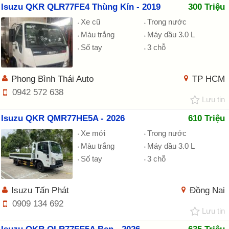
Isuzu QKR QLR77FE4 Thùng Kín - 2019
300 Triệu
Xe cũ
Trong nước
Màu trắng
Máy dầu 3.0 L
Số tay
3 chỗ
Phong Bình Thái Auto
TP HCM
0942 572 638
Lưu tin
Isuzu QKR QMR77HE5A - 2026
610 Triệu
Xe mới
Trong nước
Màu trắng
Máy dầu 3.0 L
Số tay
3 chỗ
Isuzu Tấn Phát
Đồng Nai
0909 134 692
Lưu tin