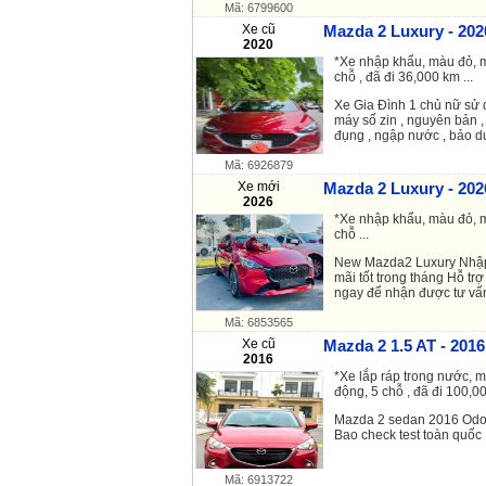
Mã: 6799600
Xe cũ
Mazda 2 Luxury - 202
2020
*Xe nhập khẩu, màu đỏ, m
chỗ , đã đi 36,000 km ...
Xe Gia Đình 1 chủ nữ sử d
máy số zin , nguyên bản ,
đụng , ngập nước , bảo dư
Mã: 6926879
Xe mới
Mazda 2 Luxury - 202
2026
*Xe nhập khẩu, màu đỏ, m
chỗ ...
New Mazda2 Luxury Nhập
mãi tốt trong tháng Hỗ trợ
ngay để nhận được tư vấn
Mã: 6853565
Xe cũ
Mazda 2 1.5 AT - 2016
2016
*Xe lắp ráp trong nước, m
động, 5 chỗ , đã đi 100,00
Mazda 2 sedan 2016 Odo 
Bao check test toàn quốc
Mã: 6913722