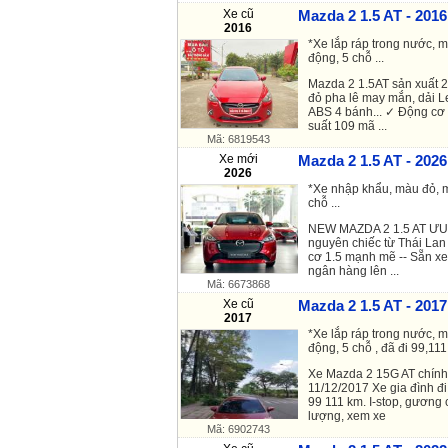
Xe cũ
Mazda 2 1.5 AT - 2016
2016
*Xe lắp ráp trong nước, m
động, 5 chỗ ...
Mazda 2 1.5AT sản xuất 2
đỏ pha lê may mắn, dải L
ABS 4 bánh... ✓ Động cơ 
suất 109 mã ...
Mã: 6819543
Xe mới
Mazda 2 1.5 AT - 2026
2026
*Xe nhập khẩu, màu đỏ, m
chỗ ...
NEW MAZDA 2 1.5 AT ƯU
nguyên chiếc từ Thái Lan 
cơ 1.5 mạnh mẽ -- Sẵn xe
ngân hàng lên ...
Mã: 6673868
Xe cũ
Mazda 2 1.5 AT - 2017
2017
*Xe lắp ráp trong nước, m
động, 5 chỗ , đã đi 99,111 
Xe Mazda 2 15G AT chính
11/12/2017 Xe gia đình đi
99 111 km. I-stop, gương 
lượng, xem xe
Mã: 6902743