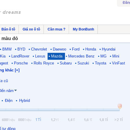
Đăn
Bán ô tô
Giá xe ô tô
Cần mua ?
My BonBanh
2 màu đỏ
BMW
BYD
Chevrolet
Daewoo
Ford
Honda
Hyundai
Kia
LandRover
Lexus
Mazda
Mercedes Benz
MG
Mini
ugeot
Porsche
Rolls Royce
Subaru
Suzuki
Toyota
VinFast
ng khác [+]
e cũ
Đến năm
Điện
Hybrid
ố tự động