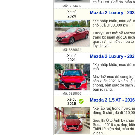
chiếu Led. Ghế da. Màn hì
Mã: 6874492
Xe cũ
Mazda 2 Luxury - 202
2024
*Xe nhập khẩu, màu đỏ, m
chỗ , đã đi 30,000 km ...
Lucky Cars mới về Mazda
trang bị: mâm đúc 16 inch
giải trí 7 inch, điều hòa 
lẫy chuyển ...
Mã: 6886614
Xe cũ
Mazda 2 Luxury - 202
2021
*Xe nhập khẩu, màu đỏ, m
chỗ ...
Mazda2 màu đỏ sang trọn
sản xuất: 2021 Nhiên liệu
chóng, bàn giao xe sạch
bản rõ ràng, ...
Mã: 6918666
Xe cũ
Mazda 2 1.5 AT - 2016
2016
*Xe lắp ráp trong nước, m
động, 5 chỗ , đã đi 110,00
Siêu thị Ô tô Ánh Lý chà
Sedan 2016 cực đẹp, biển
Thiết kế hiện đại, màu đỏ
vị ban ...