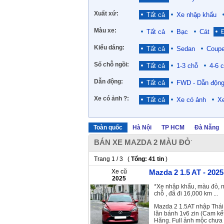
Xuất xứ:
Tất cả
Xe nhập khẩu
Màu xe:
Tất cả
Bạc
Cát
Kiểu dáng:
Tất cả
Sedan
Coup
Số chỗ ngồi:
Tất cả
1-3 chỗ
4-6 
Dẫn động:
Tất cả
FWD - Dẫn động
Xe có ảnh ?:
Tất cả
Xe có ảnh
X
Toàn quốc
Hà Nội
TP HCM
Đà Nẵng
.
BÁN XE MAZDA 2 MÀU ĐỎ
Trang 1 / 3 (
Tổng: 41 tin
)
Xe cũ
Mazda 2 1.5 AT - 2025
2025
*Xe nhập khẩu, màu đỏ, m
chỗ , đã đi 16,000 km ...
Mazda 2 1.5AT nhập Thái 
lăn bánh 1v6 zin (Cam kế
Hãng. Full ảnh mộc chưa 