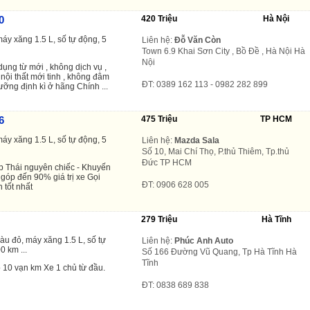
0
420 Triệu
Hà Nội
áy xăng 1.5 L, số tự động, 5
Liên hệ:
Đỗ Văn Còn
Town 6.9 Khai Sơn City , Bồ Đề , Hà Nội Hà
Nội
ụng từ mới , không dịch vụ ,
 nội thất mới tinh , không đâm
ĐT: 0389 162 113 - 0982 282 899
ỡng định kì ở hãng Chính ...
6
475 Triệu
TP HCM
áy xăng 1.5 L, số tự động, 5
Liên hệ:
Mazda Sala
Số 10, Mai Chí Thọ, P.thủ Thiêm, Tp.thủ
Đức TP HCM
 Thái nguyên chiếc - Khuyến
 góp đến 90% giá trị xe Gọi
ĐT: 0906 628 005
 tốt nhất
279 Triệu
Hà Tĩnh
àu đỏ, máy xăng 1.5 L, số tự
Liên hệ:
Phúc Anh Auto
0 km ...
Số 166 Đường Vũ Quang, Tp Hà Tĩnh Hà
Tĩnh
10 vạn km Xe 1 chủ từ đầu.
ĐT: 0838 689 838