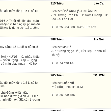
315 Triệu
Lào Cai
àu đỏ, máy xăng 1.5 L, số tự
Liên hệ:
Ô tô Ánh Lý - CN Lào Cai
729 Đường Trần Phú - P. Nam Cường - TP
Lào Cai Lào Cai
016 ✓ Thiết kế hiện đại, màu
ed định vị ban ngày, phanh đĩa
ĐT: 0965 283 888 - 0369 136 666
SkyActiv dung tích 1.5L, công
388 Triệu
Hà Nội
áy xăng 1.5 L, số tự động, 5
Liên hệ:
Ms Hà
207 đường Ngọc Hồi, Tứ Hiệp, Thanh Trì
Hà Nội
 ĐÃI KHỦNG -- Xe nhập khẩu
-- Số tự động 6 cấp -- Động
ĐT: 0973 560 137
 đủ màu giao ngay -- Hỗ trợ
265 Triệu
TP HCM
àu đỏ, máy xăng 1.5 L, số tự
Liên hệ:
Luân Vũ
km ...
Phú Hữu, Hcm TP HCM
 chủ Đăng ký lần đầu
ĐT: 0986 099 756
 kĩ, bảo dưỡng định kì. ODO:
chỉnh điện ok. Giá còn thương