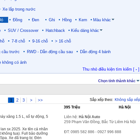
Xe lắp trong nước
Đỏ
Đồng
Đen
Ghi
Hồng
Kem
Màu khác
e
SUV / Crossover
Hatchback
Kiểu dáng khác
chỗ
7-8 chỗ
9-16 chỗ
> 16 chỗ
 cầu trước
RWD - Dẫn động cầu sau
Dẫn động 4 bánh
e không có ảnh
Thu nhỏ điều kiện tìm kiếm [
-
]
Chọn tỉnh thành khác
Sắp xếp theo:
Không sắp xế
1
2
3
>
>>
395 Triệu
Hà Nội
áy xăng 1.5 L, số tự động, 5
Liên hệ:
Hà Nội Auto
259 Phạm Văn Đồng, Bắc Từ Liêm Hà Nội
lan sx 2025. Xe tên cá nhân
ĐT: 0985 582 886 - 0927 996 888
t không tua). Full bảo dưỡng
Spa. Xe đã trang bị: Đèn