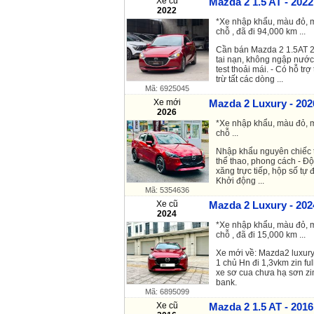
Xe cũ
Mazda 2 1.5 AT - 2022
2022
*Xe nhập khẩu, màu đỏ, m
chỗ , đã đi 94,000 km ...
Cần bán Mazda 2 1.5AT 
tai nạn, không ngập nước
test thoải mái. - Có hỗ trợ
trừ tất các dòng ...
Mã: 6925045
Xe mới
Mazda 2 Luxury - 202
2026
*Xe nhập khẩu, màu đỏ, m
chỗ ...
Nhập khẩu nguyên chiếc từ
thể thao, phong cách - Đ
xăng trực tiếp, hộp số tự
Khởi động ...
Mã: 5354636
Xe cũ
Mazda 2 Luxury - 202
2024
*Xe nhập khẩu, màu đỏ, m
chỗ , đã đi 15,000 km ...
Xe mới về: Mazda2 luxury
1 chủ Hn đi 1,3vkm zin fu
xe sơ cua chưa hạ sơn zin
bank.
Mã: 6895099
Xe cũ
Mazda 2 1.5 AT - 2016