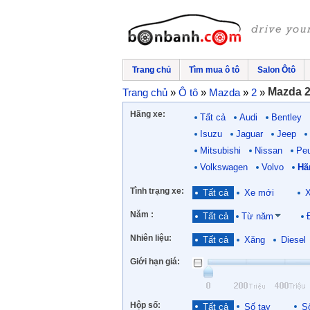
Trang chủ
Tìm mua ô tô
Salon Ôtô
Mazda 
Trang chủ
»
Ô tô
»
Mazda
»
2
»
Hãng xe:
Tất cả
Audi
Bentley
Isuzu
Jaguar
Jeep
Mitsubishi
Nissan
Pe
Volkswagen
Volvo
Hã
Tình trạng xe:
Tất cả
Xe mới
X
Năm :
Tất cả
Từ năm
Nhiên liệu:
Tất cả
Xăng
Diesel
Giới hạn giá:
Hộp số:
Tất cả
Số tay
S