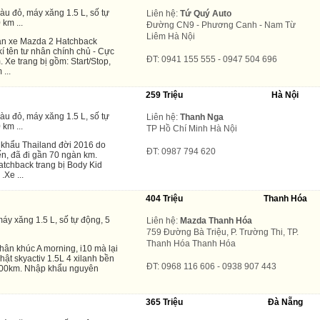
àu đỏ, máy xăng 1.5 L, số tự
Liên hệ:
Tứ Quý Auto
 km ...
Đường CN9 - Phương Canh - Nam Từ
Liêm Hà Nội
án xe Mazda 2 Hatchback
í tên tư nhân chính chủ - Cực
ĐT: 0941 155 555 - 0947 504 696
Xe trang bị gồm: Start/Stop,
...
259 Triệu
Hà Nội
àu đỏ, máy xăng 1.5 L, số tự
Liên hệ:
Thanh Nga
 km ...
TP Hồ Chí Minh Hà Nội
khẩu Thailand đời 2016 do
ĐT: 0987 794 620
ến, đã đi gần 70 ngàn km.
tchback trang bị Body Kid
.Xe ...
404 Triệu
Thanh Hóa
áy xăng 1.5 L, số tự động, 5
Liên hệ:
Mazda Thanh Hóa
759 Đường Bà Triệu, P. Trường Thi, TP.
Thanh Hóa Thanh Hóa
hân khúc A morning, i10 mà lại
ật skyactiv 1.5L 4 xilanh bền
ĐT: 0968 116 606 - 0938 907 443
l/100km. Nhập khẩu nguyên
365 Triệu
Đà Nẵng