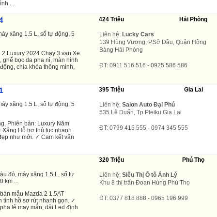
nh ...
4
424 Triệu
Hải Phòng
áy xăng 1.5 L, số tự động, 5
Liên hệ:
Lucky Cars
139 Hùng Vương, P.Sở Dầu, Quận Hồng
Bàng Hải Phòng
 2 Luxury 2024 Chạy 3 vạn Xe
, ghế bọc da pha nỉ, màn hình
ĐT: 0911 516 516 - 0925 586 586
tự động, chìa khóa thông minh,
1
395 Triệu
Gia Lai
áy xăng 1.5 L, số tự động, 5
Liên hệ:
Salon Auto Đại Phú
535 Lê Duẩn, Tp Pleiku Gia Lai
g. Phiên bản: Luxury Năm
ĐT: 0799 415 555 - 0974 345 555
: Xăng Hỗ trợ thủ tục nhanh
 đẹp như mới. ✓ Cam kết văn
320 Triệu
Phú Thọ
àu đỏ, máy xăng 1.5 L, số tự
Liên hệ:
Siêu Thị Ô tô Ánh Lý
0 km ...
Khu 8 thị trấn Đoan Hùng Phú Thọ
o bán mẫu Mazda 2 1.5AT
ĐT: 0377 818 888 - 0965 196 999
 tỉnh hồ sơ rút nhanh gọn. ✓
 pha lê may mắn, dải Led định