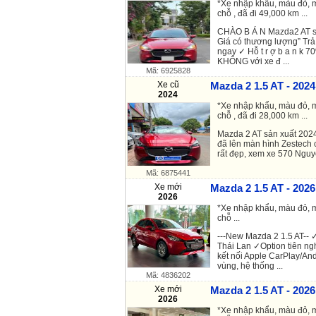
*Xe nhập khẩu, màu đỏ, m
chỗ , đã đi 49,000 km ...
CHÀO B Á N Mazda2 AT s
Giá có thương lượng” Trả
ngay ✓ Hỗ t r ợ b a n k 
KHÔNG với xe đ ...
Mã: 6925828
Xe cũ
Mazda 2 1.5 AT - 2024
2024
*Xe nhập khẩu, màu đỏ, m
chỗ , đã đi 28,000 km ...
Mazda 2 AT sản xuất 202
đã lên màn hình Zestech 
rất đẹp, xem xe 570 Ng
Mã: 6875441
Xe mới
Mazda 2 1.5 AT - 2026
2026
*Xe nhập khẩu, màu đỏ, m
chỗ ...
---New Mazda 2 1.5 AT--
Thái Lan ✓Option tiên nghi
kết nối Apple CarPlay/And
vùng, hệ thống ...
Mã: 4836202
Xe mới
Mazda 2 1.5 AT - 2026
2026
*Xe nhập khẩu, màu đỏ, m