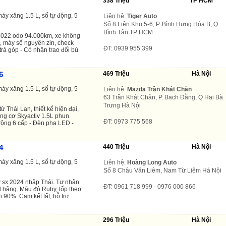
338 Triệu
TP HCM
áy xăng 1.5 L, số tự động, 5
Liên hệ:
Tiger Auto
Số 8 Liên Khu 5-6, P. Bình Hưng Hòa B, Q.
Bình Tân TP HCM
2022 odo 94.000km, xe không
, máy số nguyên zin, check
ĐT: 0939 955 399
 trả góp - Có nhận trao đổi bù
6
469 Triệu
Hà Nội
áy xăng 1.5 L, số tự động, 5
Liên hệ:
Mazda Trần Khát Chân
63 Trần Khát Chân, P. Bạch Đằng, Q Hai Bà
Trưng Hà Nội
 Thái Lan, thiết kế hiện đại,
ộng cơ Skyactiv 1.5L phun
ĐT: 0973 775 568
 động 6 cấp - Đèn pha LED -
4
440 Triệu
Hà Nội
áy xăng 1.5 L, số tự động, 5
Liên hệ:
Hoàng Long Auto
Số 8 Châu Văn Liêm, Nam Từ Liêm Hà Nội
 sx 2024 nhập Thái. Tư nhân
ĐT: 0961 718 999 - 0976 000 866
ll hãng. Màu đỏ Ruby, lốp theo
 90%. Cam kết tất, hỗ trợ
296 Triệu
Hà Nội