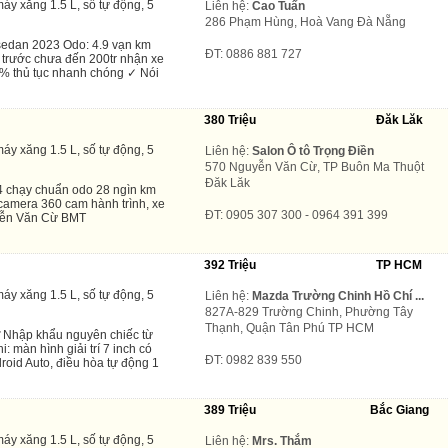
áy xăng 1.5 L, số tự động, 5
Liên hệ:
Cao Tuấn
286 Phạm Hùng, Hoà Vang Đà Nẵng
edan 2023 Odo: 4.9 vạn km
ĐT: 0886 881 727
 trước chưa đến 200tr nhận xe
70% thủ tục nhanh chóng ✓ Nói
380 Triệu
Đăk Lăk
áy xăng 1.5 L, số tự động, 5
Liên hệ:
Salon Ô tô Trọng Điền
570 Nguyễn Văn Cừ, TP Buôn Ma Thuột
Đăk Lăk
4 chạy chuẩn odo 28 ngìn km
camera 360 cam hành trình, xe
ĐT: 0905 307 300 - 0964 391 399
uyễn Văn Cừ BMT
392 Triệu
TP HCM
áy xăng 1.5 L, số tự động, 5
Liên hệ:
Mazda Trường Chinh Hồ Chí ...
827A-829 Trường Chinh, Phường Tây
Thạnh, Quận Tân Phú TP HCM
 ✓Nhập khẩu nguyên chiếc từ
: màn hình giải trí 7 inch có
ĐT: 0982 839 550
roid Auto, điều hòa tự động 1
389 Triệu
Bắc Giang
áy xăng 1.5 L, số tự động, 5
Liên hệ:
Mrs. Thắm