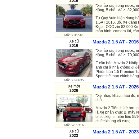
2016
*Xe lắp ráp trong nước, m
động, 5 chỗ , đã đi 82,000
Tứ Quý Auto hiện đang b
1.5AT 2016, đỏ. Xe đăng k
Đẹp - ODO zin 82.000 Km. 
màn hình, camera lùi, cảm 
Mã: 6915561
Xe cũ
Mazda 2 1.5 AT - 2016
2016
*Xe lắp ráp trong nước, m
động, 5 chỗ , đã đi 70,000
E cần bán Mazda 2 Nhập 
anh chị ở nhà không đi đ
Phiên bản 1.5 Premium ha
Sport thể thao chính hãng 
Mã: 6926635
Xe mới
Mazda 2 1.5 AT - 2026
2026
*Xe nhập khẩu, màu đỏ, m
chỗ ...
Mazda 2 Tiền thì rẻ hơn p
là Xe phân khúc B, máy Nh
bỉ tiết kiệm nhiên liêu 5
chiếc khung võ cứng ...
Mã: 6755316
Xe cũ
Mazda 2 1.5 AT - 2023
2023