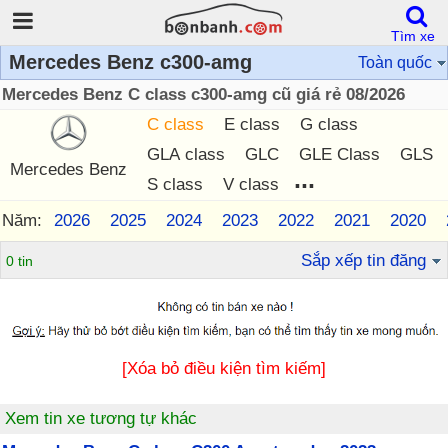
Tìm xe
Mercedes Benz c300-amg
Toàn quốc
Mercedes Benz C class c300-amg cũ giá rẻ 08/2026
C class
E class
G class
GLA class
GLC
GLE Class
GLS
Mercedes Benz
...
S class
V class
Năm:
2026
2025
2024
2023
2022
2021
2020
Sắp xếp tin đăng
0 tin
[Xóa bỏ điều kiện tìm kiếm]
Xem tin xe tương tự khác