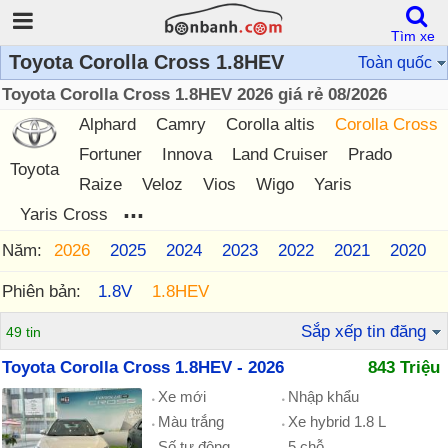
Tìm xe
Toyota Corolla Cross 1.8HEV
Toàn quốc
Toyota Corolla Cross 1.8HEV 2026 giá rẻ 08/2026
Alphard
Camry
Corolla altis
Corolla Cross
Fortuner
Innova
Land Cruiser
Prado
Toyota
Raize
Veloz
Vios
Wigo
Yaris
...
Yaris Cross
Năm:
2026
2025
2024
2023
2022
2021
2020
Phiên bản:
1.8V
1.8HEV
Sắp xếp tin đăng
49 tin
Toyota Corolla Cross 1.8HEV - 2026
843 Triệu
Xe mới
Nhập khẩu
Màu trắng
Xe hybrid 1.8 L
Số tự động
5 chỗ