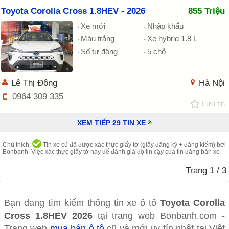
Toyota Corolla Cross 1.8HEV - 2026
855 Triệu
Xe mới
Nhập khẩu
Màu trắng
Xe hybrid 1.8 L
Số tự động
5 chỗ
Lê Thị Đông
Hà Nội
0964 309 335
Lưu tin
XEM TIẾP
29
TIN XE
Chú thích:
Tin xe cũ đã được xác thực giấy tờ (giấy đăng ký + đăng kiểm) bởi
Bonbanh. Việc xác thực giấy tờ này để đánh giá độ tin cậy của tin đăng bán xe
Trang
1
/ 3
Bạn đang tìm kiếm thông tin xe ô tô
Toyota Corolla
Cross 1.8HEV 2026
tại trang web Bonbanh.com -
Trang web
mua bán ô tô
cũ và mới uy tín nhất tại Việt