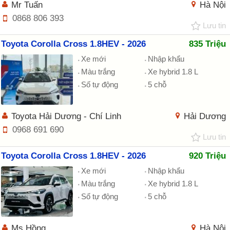
Mr Tuấn
Hà Nội
0868 806 393
Lưu tin
Toyota Corolla Cross 1.8HEV - 2026
835 Triệu
Xe mới
Nhập khẩu
Màu trắng
Xe hybrid 1.8 L
Số tự động
5 chỗ
Toyota Hải Dương - Chí Linh
Hải Dương
0968 691 690
Lưu tin
Toyota Corolla Cross 1.8HEV - 2026
920 Triệu
Xe mới
Nhập khẩu
Màu trắng
Xe hybrid 1.8 L
Số tự động
5 chỗ
Ms Hồng
Hà Nội