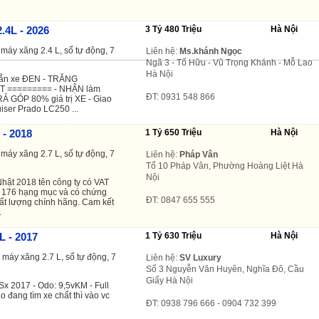
.4L - 2026
3 Tỷ 480 Triệu
Hà Nội
máy xăng 2.4 L, số tự động, 7
Liên hệ:
Ms.khánh Ngọc
Ngã 3 - Tố Hữu - Vũ Trọng Khánh - Mỗ Lao
Hà Nội
sẵn xe ĐEN - TRĂNG
T ========= - NHẬN làm
ĐT: 0931 548 866
RẢ GÓP 80% giá trị XE - Giao
iser Prado LC250 ...
 - 2018
1 Tỷ 650 Triệu
Hà Nội
máy xăng 2.7 L, số tự động, 7
Liên hệ:
Pháp Vân
Tổ 10 Pháp Vân, Phường Hoàng Liệt Hà
Nội
ật 2018 tên công ty có VAT
a 176 hạng mục và có chứng
ĐT: 0847 655 555
ất lượng chính hãng. Cam kết
.
L - 2017
1 Tỷ 630 Triệu
Hà Nội
máy xăng 2.7 L, số tự động, 7
Liên hệ:
SV Luxury
Số 3 Nguyễn Văn Huyên, Nghĩa Đô, Cầu
Giấy Hà Nội
Sx 2017 - Odo: 9,5vKM - Full
o đang tìm xe chất thì vào vc
ĐT: 0938 796 666 - 0904 732 399