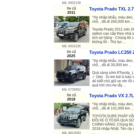
Mã: 6902138
Xe cũ
Toyota Prado TXL 2.7
2011
*Xe nhập khẩu, màu đen, 
chỗ, , đã đi 260,000 km ...
Toyota Prado 2011 odo 26 
option cao cấp theo nhà s
lịch sử hãng - Chúng tôi
không lỗi - Thủ tục ...
Mã: 6916195
Xe cũ
Toyota Prado LC250 2
2025
*Xe nhập khẩu, màu đen, 
chỗ, , đã đi 30,000 km ...
Quà sáng sớm #Toyota_L
✓ Odo : 3v km full ls bả
đủ biết chủ giữ xe ntn rồi
quá hời cho Ae lấy ...
Mã: 6735852
Xe cũ
Toyota Prado VX 2.7L
2018
*Xe nhập khẩu, màu đen, 
chỗ, , đã đi 141,000 km ...
TOYOTA SURE PHÁP VÂ
ĐỔI XE Ô TÔ ĐÃ QUA S
CHÍNH HÃNG. Chúng tôi
2018 nhập Nhật. Tên cty 
...
Mã: 6812593