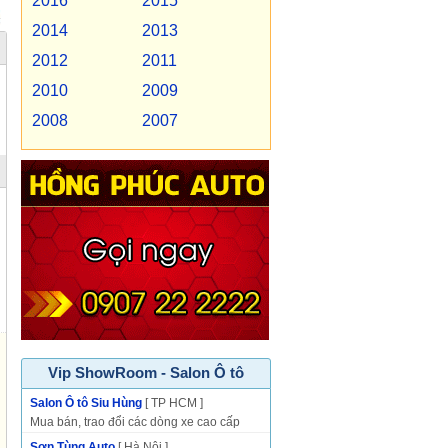
2016
2015
2014
2013
2012
2011
2010
2009
2008
2007
Vip ShowRoom - Salon Ô tô
Salon Ô tô Siu Hùng
[ TP HCM ]
Mua bán, trao đổi các dòng xe cao cấp
Sơn Tùng Auto
[ Hà Nội ]