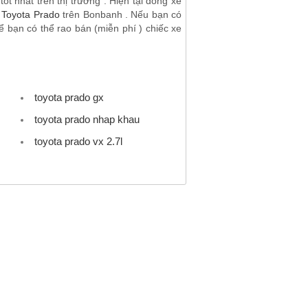
t nhất trên thị trường . Hiện tại dòng xe
 Toyota Prado
trên Bonbanh . Nếu bạn có
 bạn có thể rao bán (miễn phí ) chiếc xe
toyota prado gx
toyota prado nhap khau
toyota prado vx 2.7l