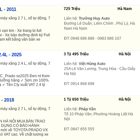
L - 2011
725 Triệu
Hà Nam
máy xăng 2.7 L, số tự động, 7
Liên hệ:
Trường Huy Auto
Đường Lê Duẩn, Liêm Chính , Phủ Lý, Hà
Nam Hà Nam
vạn km - Xe trang bị full
x - Xe bảo dưỡng định kỳ Full
ĐT: 0948 686 888 - 0983 886 107
 cam kết bằng văn bản xe
.4L - 2025
3 Tỷ 495 Triệu
Hà Nội
máy xăng 2.4 L, số tự động, 7
Liên hệ:
Việt Hùng Auto
25A Lê Văn Lương, Trung Hòa - Cầu Giấy
Hà Nội
C_Prado sx2025 Đen nt Kem
o dưỡng hãng ✓ Sơn zin 100%
ĐT: 0914 868 698
 ạ ✓ Tên Cty xuất VAT 2.4 tỷ
 - 2018
1 Tỷ 650 Triệu
Hà Nội
máy xăng 2.7 L, số tự động, 7
Liên hệ:
Pháp Vân
Tổ 10 Pháp Vân, Phường Hoàng Liệt Hà
Nội
N HÀ NỘI MUA BÁN TRAO
Ử DỤNG CÓ BẢO HÀNH
ĐT: 0847 655 555
, mới về TOYOTA PRADO VX
có VAT cao. Về chất lượng xe