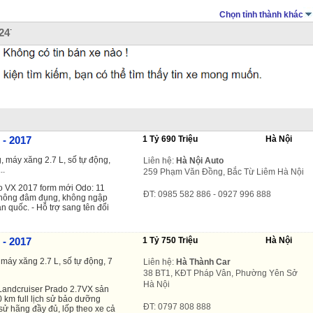
Chọn tỉnh thành khác
.
24
 - 2017
1 Tỷ 690 Triệu
Hà Nội
, máy xăng 2.7 L, số tự động,
Liên hệ:
Hà Nội Auto
..
259 Phạm Văn Đồng, Bắc Từ Liêm Hà Nội
o VX 2017 form mới Odo: 11
ĐT: 0985 582 886 - 0927 996 888
 không đâm đụng, không ngập
 quốc. - Hỗ trợ sang tên đổi
 - 2017
1 Tỷ 750 Triệu
Hà Nội
máy xăng 2.7 L, số tự động, 7
Liên hệ:
Hà Thành Car
38 BT1, KĐT Pháp Vân, Phường Yên Sở
Hà Nội
andcruiser Prado 2.7VX sản
 km full lịch sử bảo dưỡng
ĐT: 0797 808 888
sử hãng đầy đủ, lốp theo xe cả