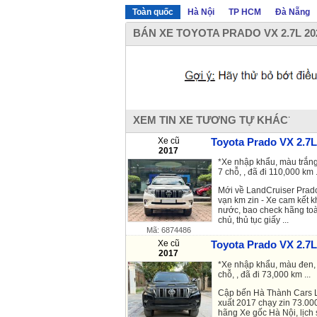
Toàn quốc
Hà Nội
TP HCM
Đà Nẵng
BÁN XE TOYOTA PRADO VX 2.7L 20
.
XEM TIN XE TƯƠNG TỰ KHÁC
Xe cũ
Toyota Prado VX 2.7L
2017
*Xe nhập khẩu, màu trắng
7 chỗ, , đã đi 110,000 km .
Mới về LandCruiser Prad
vạn km zin - Xe cam kết
nước, bao check hãng toàn
chủ, thủ tục giấy ...
Mã: 6874486
Xe cũ
Toyota Prado VX 2.7L
2017
*Xe nhập khẩu, màu đen, 
chỗ, , đã đi 73,000 km ...
Cập bến Hà Thành Cars L
xuất 2017 chạy zin 73.000
hãng Xe gốc Hà Nội, lịch 