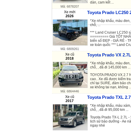
dàn, cam kết ...
Mã: 6878207
Xe mới
Toyota Prado LC250 2
2026
*Xe nhập khẩu, màu đen, 
chỗ, ...
*** Land Cruiser LC250 
========= Giá TỐT NHẤ
biển số ĐẸP - GIÁ RẺ - T
xe toàn quốc *** Land Cru
Mã: 6809261
Xe cũ
Toyota Prado VX 2.7L
2018
*Xe nhập khẩu, màu đen, 
chỗ, , đã đi 145,000 km ...
TOYOTA PRADO VX 2.7 Nh
cao.. Xe đã được kiểm tr
chỉ tại SURE, đảm bảo ch
xe không tai nạn, không ..
Mã: 6864446
Xe cũ
Toyota Prado TXL 2.7
2017
*Xe nhập khẩu, màu xám, 
chỗ, , đã đi 95,000 km ...
Toyota Prado TX-L 2.7L - 
lịch sử bảo dưỡng - Ae nà
ngay nhé