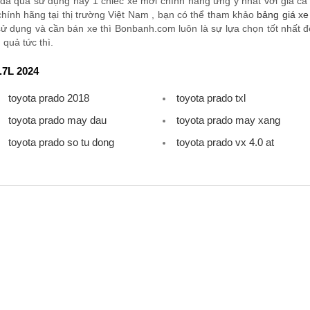
đã qua sử dụng hay 1 chiếc xe mới chính hãng ưng ý nhất với giá cả tố
ính hãng tại thị trường Việt Nam , bạn có thể tham khảo
bảng giá xe
ử dụng và cần bán xe thì Bonbanh.com luôn là sự lựa chọn tốt nhất để
quả tức thì.
.7L 2024
toyota prado 2018
toyota prado txl
toyota prado may dau
toyota prado may xang
toyota prado so tu dong
toyota prado vx 4.0 at