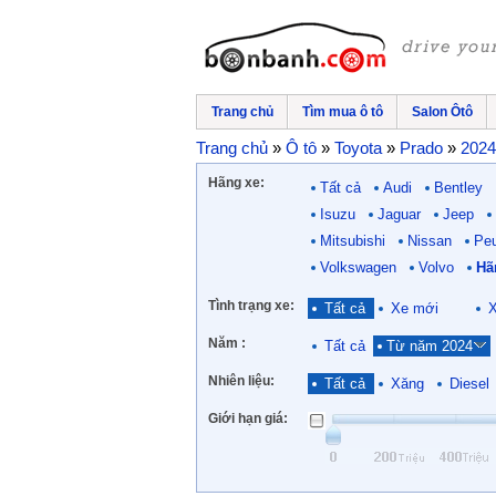
Trang chủ
Tìm mua ô tô
Salon Ôtô
Trang chủ
»
Ô tô
»
Toyota
»
Prado
»
2024
Hãng xe:
Tất cả
Audi
Bentley
Isuzu
Jaguar
Jeep
Mitsubishi
Nissan
Pe
Volkswagen
Volvo
Hã
Tình trạng xe:
Tất cả
Xe mới
X
Năm :
Tất cả
Từ năm 2024
Nhiên liệu:
Tất cả
Xăng
Diesel
Giới hạn giá: