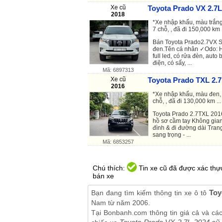
Xe cũ
Toyota Prado VX 2.7L
2018
*Xe nhập khẩu, màu trắng
7 chỗ, , đã đi 150,000 km .
Bán Toyota Prado2.7VX Sx
đen.Tên cá nhân ✓Odo: H
full led, có rửa đèn, auto 
điện, có sấy, ...
Mã: 6897313
Xe cũ
Toyota Prado TXL 2.7
2016
*Xe nhập khẩu, màu đen, 
chỗ, , đã đi 130,000 km ...
Toyota Prado 2.7TXL 2016
hồ sơ cầm tay Không gian
đình & đi đường dài Trang 
sang trọng - ...
Mã: 6853257
Chú thích:
Tin xe cũ đã được xác thực
bán xe
Toy
Bạn đang tìm kiếm thông tin xe ô tô
Nam từ năm 2006.
Tại Bonbanh.com thông tin giá cả và cá