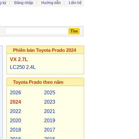
g ký
Đăng nhập
Hướng dẫn
Liên hệ
Phiên bản Toyota Prado 2024
VX 2.7L
LC250 2.4L
Toyota Prado theo năm
2026
2025
2024
2023
2022
2021
2020
2019
2018
2017