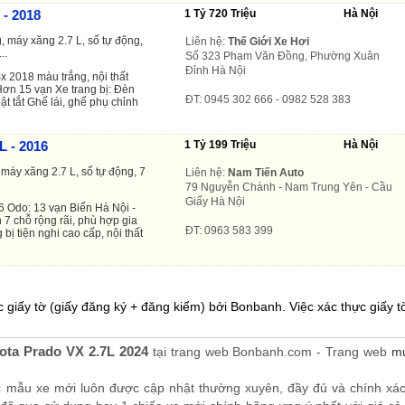
 - 2018
1 Tỷ 720 Triệu
Hà Nội
, máy xăng 2.7 L, số tự động,
Liên hệ:
Thế Giới Xe Hơi
..
Số 323 Phạm Văn Đồng, Phường Xuân
Đỉnh Hà Nội
 2018 màu trắng, nội thất
ơn 15 vạn Xe trang bị: Đèn
ĐT: 0945 302 666 - 0982 528 383
bật tắt Ghế lái, ghế phụ chỉnh
L - 2016
1 Tỷ 199 Triệu
Hà Nội
máy xăng 2.7 L, số tự động, 7
Liên hệ:
Nam Tiến Auto
79 Nguyễn Chánh - Nam Trung Yên - Cầu
Giấy Hà Nội
 Odo: 13 vạn Biển Hà Nội -
 7 chỗ rộng rãi, phù hợp gia
ĐT: 0963 583 399
bị tiện nghi cao cấp, nội thất
 giấy tờ (giấy đăng ký + đăng kiểm) bởi Bonbanh. Việc xác thực giấy tờ
ota Prado VX 2.7L 2024
tại trang web Bonbanh.com - Trang web
mu
c mẫu xe mới luôn được cập nhật thường xuyên, đầy đủ và chính xá