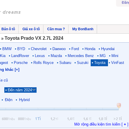
Đăn
Bán ô tô
Giá xe ô tô
Cần mua ?
My BonBanh
Toyota Prado VX 2.7L 2024
»
BMW
BYD
Chevrolet
Daewoo
Ford
Honda
Hyundai
Kia
LandRover
Lexus
Mazda
Mercedes Benz
MG
Mini
ugeot
Porsche
Rolls Royce
Subaru
Suzuki
Toyota
VinFast
ng khác [+]
e cũ
Đến năm 2024
Điện
Hybrid
Mở rộng điều kiện tìm kiếm [
+
]