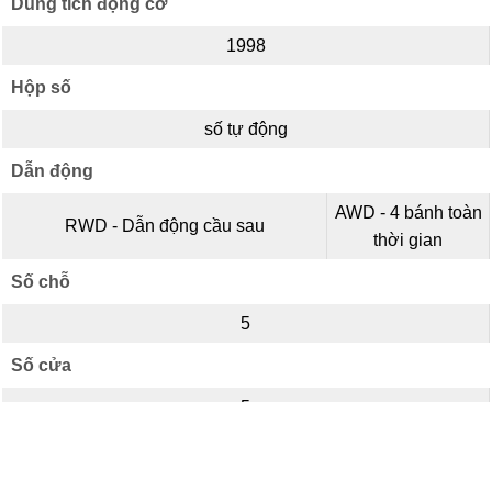
Dung tích động cơ
1998
Hộp số
số tự động
Dẫn động
AWD - 4 bánh toàn
RWD - Dẫn động cầu sau
thời gian
Số chỗ
5
Số cửa
5
Kiểu dáng
+
+
So sánh ngay (
0
)
Thêm xe
Thêm xe
SUV