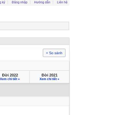
g ký
Đăng nhập
Hướng dẫn
Liên hệ
+ So sánh
Đời 2022
Đời 2021
Xem chi tiết »
Xem chi tiết »