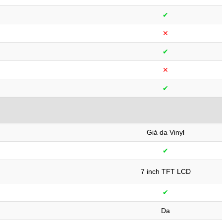
✔︎
✕︎
✔︎
✕︎
✔︎
Giả da Vinyl
✔︎
7 inch TFT LCD
✔︎
Da