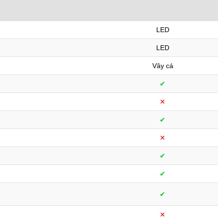
LED
LED
Vây cá
✔︎
✕︎
✔︎
✕︎
✔︎
✔︎
✔︎
✕︎