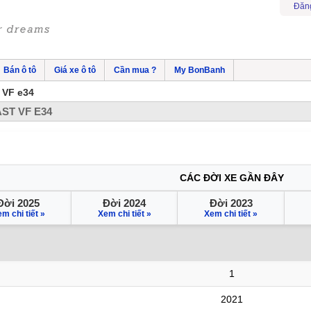
Đăn
Bán ô tô
Giá xe ô tô
Cần mua ?
My BonBanh
VF e34
ST VF E34
CÁC ĐỜI XE GẦN ĐÂY
Đời 2025
Đời 2024
Đời 2023
m chi tiết »
Xem chi tiết »
Xem chi tiết »
1
2021