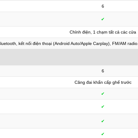
6
✔︎
Chỉnh điện, 1 chạm tất cả các cửa
luetooth, kết nối điện thoại (Android Auto/Apple Carplay), FM/AM radio
6
Căng đai khẩn cấp ghế trước
✔︎
✔︎
✔︎
✔︎