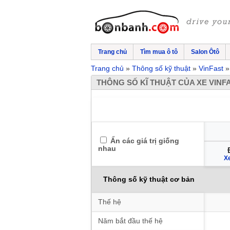
Trang chủ
Tìm mua ô tô
Salon Ôtô
Trang chủ
Thông số kỹ thuật
VinFast
THÔNG SỐ KĨ THUẬT CỦA XE VINFA
Ẩn các giá trị giống
nhau
Xe
Thông số kỹ thuật cơ bản
Thế hệ
Năm bắt đầu thế hệ