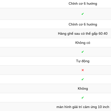
Chỉnh cơ 6 hướng
✔︎
Chỉnh cơ 6 hướng
Hàng ghế sau có thể gấp 60:40
Không có
✔︎
Tự động
✕︎
✔︎
Không
✔︎
màn hình giải trí cảm ứng 10 inch