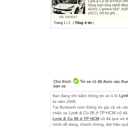
Lynk & Co 06
HYPER PRO 
hàng loạt công nghệ đáng
ADAS, Camera 540°, Kiểm 
(ACC), Hỗ trợ giữ ...
Mã: 6924047
Trang 1 / 1 (
Tổng: 6 tin
)
Chú thích:
Tin xe cũ đã được xác thực
bán xe
Lyn
Bạn đang tìm kiếm thông tin xe ô tô
từ năm 2006.
Tại Bonbanh.com thông tin giá cả và cá
Lynk & Co 06 ở TP HCM cũ
chiếc xe
đã 
Lynk & Co 06 ở TP HCM
cũ đã qua sử dụ
mình dễ dàng, nhanh chóng, đạt hiệu quả 