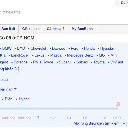
Đăn
Bán ô tô
Giá xe ô tô
Cần mua ?
My BonBanh
Co 06 ở TP HCM
BMW
BYD
Chevrolet
Daewoo
Ford
Honda
Hyundai
Kia
LandRover
Lexus
Mazda
Mercedes Benz
MG
Mini
ugeot
Porsche
Rolls Royce
Subaru
Suzuki
Toyota
VinFast
ng khác [+]
e cũ
Đến năm
Điện
Hybrid
Mở rộng điều kiện tìm kiếm [
+
]