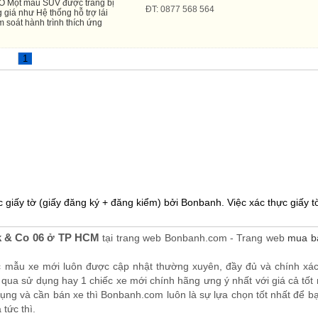
Một mẫu SUV được trang bị
ĐT: 0877 568 564
 giá như Hệ thống hỗ trợ lái
soát hành trình thích ứng
1
 giấy tờ (giấy đăng ký + đăng kiểm) bởi Bonbanh. Việc xác thực giấy tờ
k & Co 06 ở TP HCM
tại trang web Bonbanh.com - Trang web
mua bá
c mẫu xe mới luôn được cập nhật thường xuyên, đầy đủ và chính xá
qua sử dụng hay 1 chiếc xe mới chính hãng ưng ý nhất với giá cả tốt n
ng và cần bán xe thì Bonbanh.com luôn là sự lựa chọn tốt nhất để bạn
tức thì.