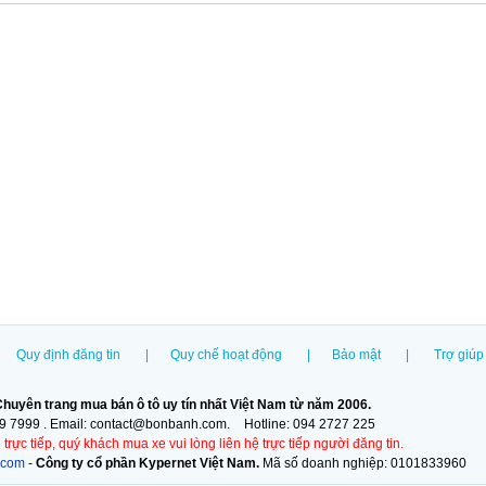
Quy định đăng tin
|
Quy chế hoạt động
|
Bảo mật
|
Trợ giúp
huyên trang mua bán ô tô uy tín nhất Việt Nam từ năm 2006.
09 7999 . Email:
contact@bonbanh.com.
Hotline:
094 2727 225
ực tiếp, quý khách mua xe vui lòng liên hệ trực tiếp người đăng tin.
.com
-
Công ty cổ phần Kypernet Việt Nam.
Mã số doanh nghiệp: 0101833960