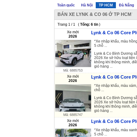
Toàn quốc
Hà Nội
TP HCM
Đà Nẵng
.
BÁN XE LYNK & CO 06 Ở TP HCM
Trang 1 / 1 (
Tổng: 6 tin
)
Xe mới
Lynk & Co 06 Core Pl
2026
*Xe nhập khẩu, màu hồng,
5 chỗ ...
Lynk & Co Bình Dương sẵ
2026 Xe sở hữu loạt tiện 
không khí thông minh, đi
gió hàng ...
Mã: 6885753
Xe mới
Lynk & Co 06 Core Pl
2026
*Xe nhập khẩu, màu xám, 
chỗ ...
Lynk & Co Bình Dương sẵ
2026 Xe sở hữu loạt tiện 
không khí thông minh, đi
gió hàng ...
Mã: 6885747
Xe mới
Lynk & Co 06 Core Pl
2026
*Xe nhập khẩu, màu xanh,
5 chỗ ...