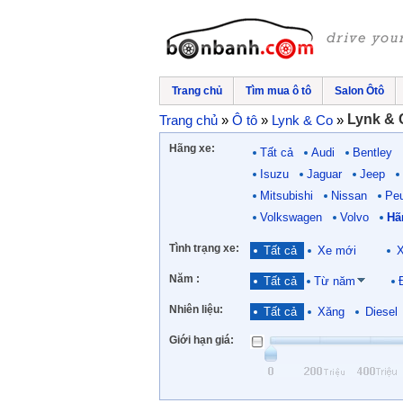
Trang chủ
Tìm mua ô tô
Salon Ôtô
Lynk & 
Trang chủ
»
Ô tô
»
Lynk & Co
»
Hãng xe:
Tất cả
Audi
Bentley
Isuzu
Jaguar
Jeep
Mitsubishi
Nissan
Pe
Volkswagen
Volvo
Hã
Tình trạng xe:
Tất cả
Xe mới
X
Năm :
Tất cả
Từ năm
Nhiên liệu:
Tất cả
Xăng
Diesel
Giới hạn giá: