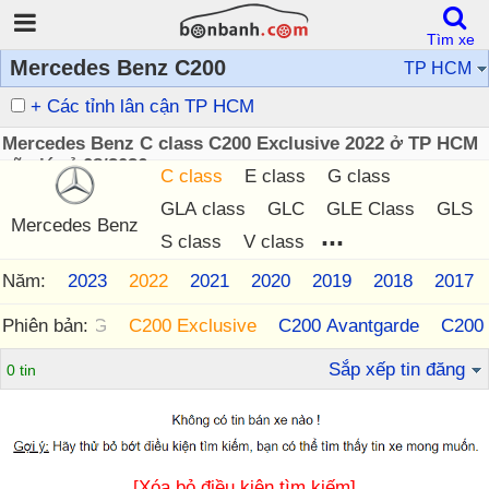
Tìm xe
Mercedes Benz C200
TP HCM
+ Các tỉnh lân cận TP HCM
Mercedes Benz C class C200 Exclusive 2022 ở TP HCM
cũ giá rẻ 08/2026
C class
E class
G class
GLA class
GLC
GLE Class
GLS
Mercedes Benz
...
S class
V class
Năm:
2024
2023
2022
2021
2020
2019
2018
2017
Phiên bản:
C180 AMG
C200 Exclusive
C200 Avantgarde
C200 
Sắp xếp tin đăng
0 tin
[Xóa bỏ điều kiện tìm kiếm]