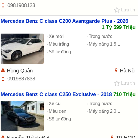
0981908123
Lưu tin
Mercedes Benz C class C200 Avantgarde Plus - 2026
1 Tỷ 599 Triệu
Xe mới
Trong nước
Màu trắng
Máy xăng 1.5 L
Số tự động
Hồng Quân
Hà Nội
0919887838
Lưu tin
Mercedes Benz C class C250 Exclusive - 2018
710 Triệu
Xe cũ
Trong nước
Màu đen
Máy xăng 2.0 L
Số tự động
Nguyễn Thành Đạt
TP HCM