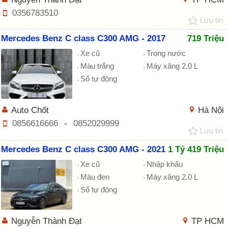
0356783510
Lưu tin
Mercedes Benz C class C300 AMG - 2017
719 Triệu
Xe cũ
Trong nước
Màu trắng
Máy xăng 2.0 L
Số tự động
Auto Chốt
Hà Nội
0856616666
-
0852029999
Lưu tin
Mercedes Benz C class C300 AMG - 2021
1 Tỷ 419 Triệu
Xe cũ
Nhập khẩu
Màu đen
Máy xăng 2.0 L
Số tự động
Nguyễn Thành Đạt
TP HCM