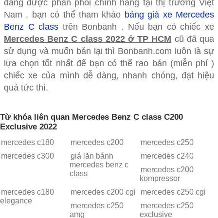
đang được phân phối chính hãng tại thị trường Việt
Nam , bạn có thể tham khảo
bảng giá xe Mercedes
Benz C class
trên Bonbanh . Nếu bạn có chiếc xe
Mercedes Benz C class 2022 ở TP HCM
cũ đã qua
sử dụng và muốn bán lại thì Bonbanh.com luôn là sự
lựa chọn tốt nhất để bạn có thể rao bán (miễn phí )
chiếc xe của mình dễ dàng, nhanh chóng, đạt hiệu
quả tức thì.
Từ khóa liên quan Mercedes Benz C class C200
Exclusive 2022
mercedes c180
mercedes c200
mercedes c250
mercedes c300
giá lăn bánh
mercedes c240
mercedes benz c
mercedes c200
class
kompressor
mercedes c180
mercedes c200 cgi
mercedes c250 cgi
elegance
mercedes c250
mercedes c250
amg
exclusive