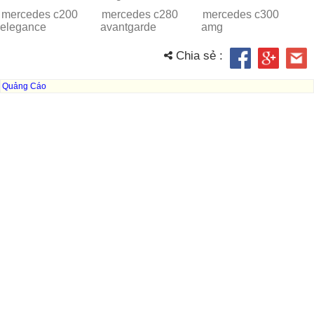
mercedes c200
mercedes c280
mercedes c300
elegance
avantgarde
amg
Chia sẻ :
Quảng Cáo