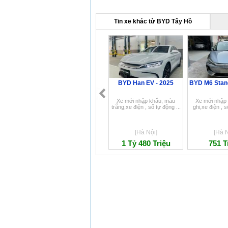
Tin xe khác từ BYD Tây Hồ
BYD Han EV - 2025
BYD M6 Stand
Xe mới nhập khẩu, màu
Xe mới nhập
trắng,xe điện , số tự động ...
ghi,xe điện , s
[Hà Nội]
[Hà N
1 Tỷ 480 Triệu
751 T