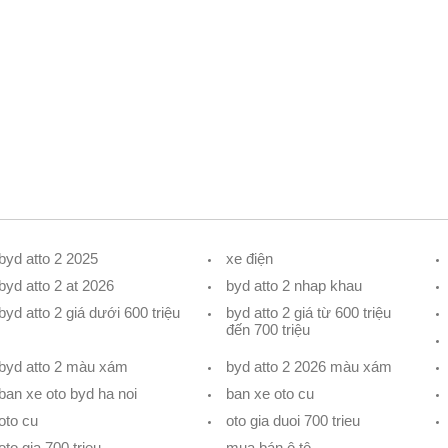
byd atto 2 2025
xe điện
byd atto 2 at 2026
byd atto 2 nhap khau
byd atto 2 giá dưới 600 triệu
byd atto 2 giá từ 600 triệu
đến 700 triệu
byd atto 2 màu xám
byd atto 2 2026 màu xám
ban xe oto byd ha noi
ban xe oto cu
oto cu
oto gia duoi 700 trieu
oto gia 700 trieu
mua bán ô tô