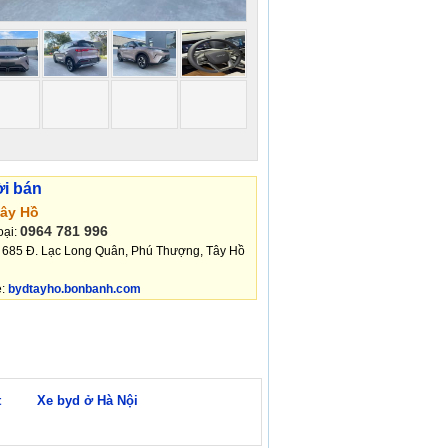
ời bán
ây Hồ
0964 781 996
oại:
: 685 Đ. Lạc Long Quân, Phú Thượng, Tây Hồ
e:
bydtayho.bonbanh.com
t
Xe byd ở Hà Nội