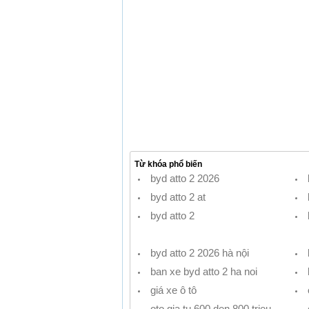
Từ khóa phổ biến
byd atto 2 2026
byd atto 2 at
byd atto 2
byd atto 2 2026 hà nội
ban xe byd atto 2 ha noi
giá xe ô tô
oto gia tu 600 den 800 trieu