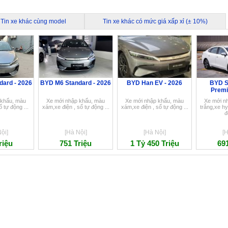
Tin xe khác cùng model
Tin xe khác có mức giá xấp xỉ (± 10%)
ard - 2026
BYD M6 Standard - 2026
BYD Han EV - 2026
BYD S
Premi
 khẩu, màu
Xe mới nhập khẩu, màu
Xe mới nhập khẩu, màu
Xe mới n
ố tự động ...
xám,xe điện , số tự động ...
xám,xe điện , số tự động ...
trắng,xe hy
đ
ội]
[Hà Nội]
[Hà Nội]
[H
riệu
751 Triệu
1 Tỷ 450 Triệu
691