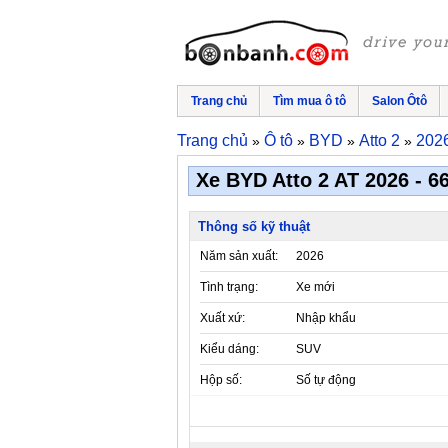
Trang chủ
Tìm mua ô tô
Salon Ôtô
Trang chủ
Ô tô
BYD
Atto 2
202
»
»
»
»
Xe BYD Atto 2 AT 2026 - 66
Thông số kỹ thuật
Năm sản xuất:
2026
Tình trạng:
Xe mới
Xuất xứ:
Nhập khẩu
Kiểu dáng:
SUV
Hộp số:
Số tự động