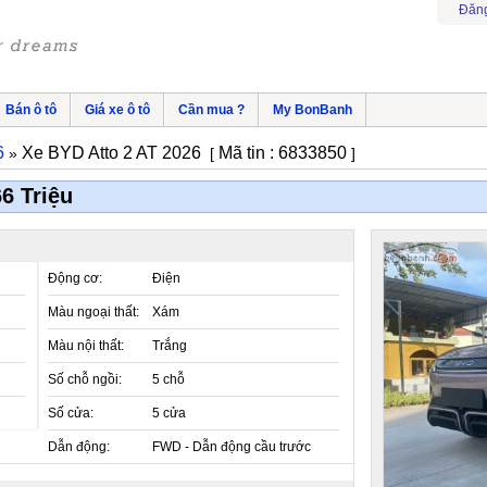
Đăng
Bán ô tô
Giá xe ô tô
Cần mua ?
My BonBanh
6
Xe BYD Atto 2 AT 2026
Mã tin : 6833850
»
[
]
6 Triệu
Động cơ:
Điện
Màu ngoại thất:
Xám
Màu nội thất:
Trắng
Số chỗ ngồi:
5 chỗ
Số cửa:
5 cửa
Dẫn động:
FWD - Dẫn động cầu trước