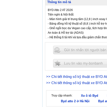
Thông tin mô tả
BYD Atto 2 AT 2026
Tiện nghi & Nội thất:
- Màn hình giải trí trung tâm (12,8 ) inch xoa
- Bảng đồng hồ kỹ thuật số (8,8 ) inch hỗ trợ h
- Ghế ngồi bọc da Vegan cao cấp, tích hợp tí
An toàn & Hỗ trợ lái (ADAS)
- Hệ thống 6 túi khí và tựa đầu giảm chấn thư
- Trang bị camera, cảm biến trước/sau (2 radar
- Các tính năng chủ động: Kiểm soát hành trì
và cảnh báo an toàn toàn diện.
Quý khách vui lòng liên hệ BYD Tây Hồ để đượ
>> Chi tiết thông số kỹ thuật xe BYD A
>> Chi tiết thông số kỹ thuật xe BYD A
Truy cập nhanh:
Xe ô tô Byd
Byd atto 2 ở Hà Nội
Byd a