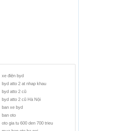
xe điện byd
byd atto 2 at nhap khau
byd atto 2 cũ
byd atto 2 cũ Hà Nội
ban xe byd
ban oto
oto gia tu 600 den 700 trieu
mua ban oto ha noi