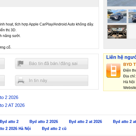
y linh hoạt, tích hợp Apple CarPlay/Android Auto không dây.
iển thị 3D.
nh năng sưởi.
ơng cổ.
 trước, 4 radar sau).
Liên hệ ngư
nh tự động (Cruise Control), hệ thống giữ phanh tự động
BYD T
Điện th
c tư vấn và nhận giá ưu đãi tốt nhất!
Địa chỉ
Hà Nội
Websit
tto 2 2026
tto 2 AT 2026
Byd atto 2
Byd atto 2 2026
Byd atto 2 at 2026
Byd atto 2 a
tto 2 2026 Hà Nội
Byd atto 2 cũ