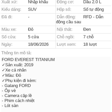
Xuất xứ:
Nhập khẩu
Động cơ:
Dầu 2.0 L
Kiểu dáng:
SUV
Hộp số:
Số tự động
Đã đi:
-
Dẫn động:
RFD - Dẫn
động cầu sau
Màu xe:
Đỏ
Nội thất:
Đen
Số cửa:
5 cửa
Chỗ ngồi:
7 chỗ
Ngày:
18/06/2026
Lượt xem:
18 lượt
Thông tin mô tả:
FORD EVEREST TITANIUM
✓Sản xuất: 2019
✓Xe cá nhân
✓Màu: Đỏ
✓Phụ kiện đi kèm:
- Galang FORD
- Ốp vè
- Camera cặp lề
- Phim cách nhiệt
- Lót sàn