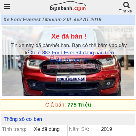
Tìm xe
Xe Ford Everest Titanium 2.0L 4x2 AT 2019
Mã: 6841115
Xe đã bán !
Tin xe này đã bán/hết hạn. Bạn có thể bấm vào đây
để
Xem 883 Ford Everest đang bán trên
bonbanh.com >>
Giá bán:
775 Triệu
Thông số cơ bản
Tình trạng:
Xe đã dùng
Năm SX:
2019