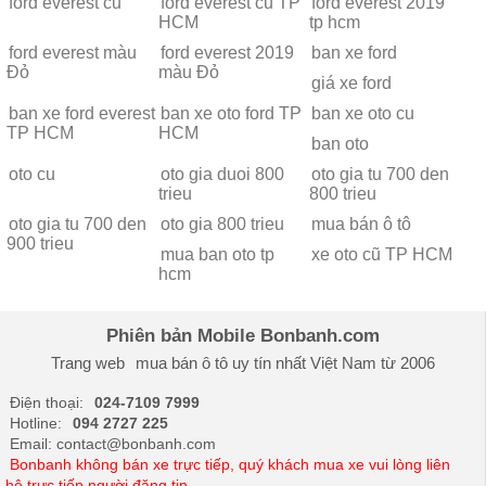
ford everest cũ
ford everest cũ TP
ford everest 2019
HCM
tp hcm
ford everest màu
ford everest 2019
ban xe ford
Đỏ
màu Đỏ
giá xe ford
ban xe ford everest
ban xe oto ford TP
ban xe oto cu
TP HCM
HCM
ban oto
oto cu
oto gia duoi 800
oto gia tu 700 den
trieu
800 trieu
oto gia tu 700 den
oto gia 800 trieu
mua bán ô tô
900 trieu
mua ban oto tp
xe oto cũ TP HCM
hcm
Phiên bản Mobile Bonbanh.com
Trang web
mua bán ô tô
uy tín nhất Việt Nam từ 2006
Điện thoại:
024-7109 7999
Hotline:
094 2727 225
Email: contact@bonbanh.com
Bonbanh không bán xe trực tiếp, quý khách mua xe vui lòng liên
hệ trực tiếp người đăng tin.