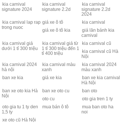
kia carnival
kia carnival
kia carnival
signature 2024
signature 2.2d
signature 2.2d
2024
kia carnival lap rap
giá xe ô tô
kia carnival
trong nuoc
giá xe ô tô kia
giá lăn bánh kia
carnival
kia carnival giá
kia carnival giá từ
kia carnival cũ
dưới 1 tỉ 300 triệu
1 tỉ 300 triệu đến 1
kia carnival cũ Hà
tỉ 400 triệu
Nội
kia carnival 2024
kia carnival màu
kia carnival 2024
hà nội
xanh
màu xanh
ban xe kia
giá xe kia
ban xe kia carnival
Hà Nội
ban xe oto kia Hà
ban xe oto cu
ban oto
Nội
oto cu
oto gia tren 1 ty
oto gia tu 1 ty den
mua bán ô tô
mua ban oto ha
1,5 ty
noi
xe oto cũ Hà Nội