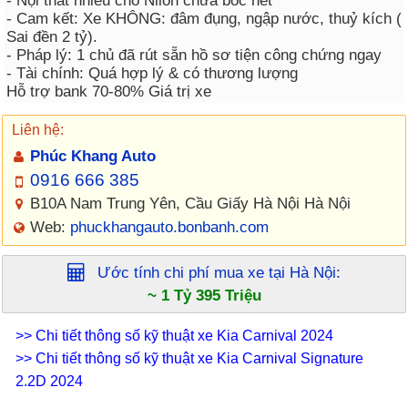
- Nội thất nhiều chỗ Nilon chưa bóc hết
- Cam kết: Xe KHÔNG: đâm đụng, ngập nước, thuỷ kích (
Sai đền 2 tỷ).
- Pháp lý: 1 chủ đã rút sẵn hồ sơ tiện công chứng ngay
- Tài chính: Quá hợp lý & có thương lượng
Hỗ trợ bank 70-80% Giá trị xe
Liên hệ:
Phúc Khang Auto
0916 666 385
B10A Nam Trung Yên, Cầu Giấy Hà Nội Hà Nội
Web:
phuckhangauto.bonbanh.com
Ước tính chi phí mua xe tại
Hà Nội
:
~ 1 Tỷ 395 Triệu
>> Chi tiết thông số kỹ thuật xe Kia Carnival 2024
>> Chi tiết thông số kỹ thuật xe Kia Carnival Signature
2.2D 2024