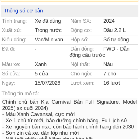
Thông số cơ bản
Tình trạng:
Xe đã dùng
Năm SX:
2024
Xuất xứ:
Trong nước
Động cơ:
Dầu 2.2 L
Kiểu dáng:
Van/Minivan
Hộp số:
Số tự động
Đã đi:
-
Dẫn động:
FWD - Dẫn
động cầu trước
Màu xe:
Xanh
Nội thất:
Nâu
Số cửa:
5 cửa
Chỗ ngồi:
7 chỗ
Ngày:
15/07/2026
Lượt xem:
16 lượt
Thông tin mô tả:
Chính chủ bán Kia Carnival Bản Full Signature, Model
2025( sx cuối 2024)
- Màu Xanh Cavansai, cực mới
- Xe 1 chủ từ mới, bảo dưỡng chính hãng, Full lịch sử
- Xe nguyên bản nsx, còn bảo hành chính hãng đến 2030
- Sơn zin cả xe, dàn lốp như mới