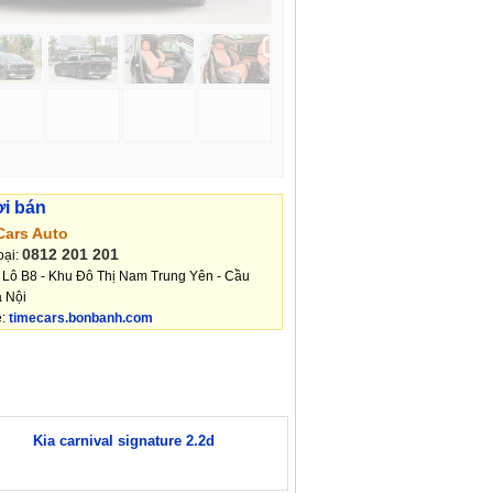
ời bán
Cars Auto
0812 201 201
oại:
: Lô B8 - Khu Đô Thị Nam Trung Yên - Cầu
 Nội
e:
timecars.bonbanh.com
Kia carnival signature 2.2d