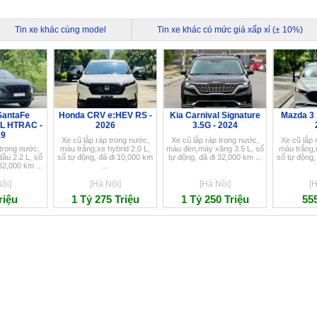
Tin xe khác cùng model
Tin xe khác có mức giá xấp xỉ (± 10%)
SantaFe
Honda CRV e:HEV RS -
Kia Carnival Signature
Mazda 3 
2L HTRAC -
2026
3.5G - 2024
19
Xe cũ lắp ráp trong nước,
Xe cũ lắp ráp trong nước,
Xe cũ lắp 
 trong nước,
màu trắng,xe hybrid 2.0 L,
màu đen,máy xăng 3.5 L, số
màu trắng,
ầu 2.2 L, số
số tự động, đã đi 10,000 km
tự động, đã đi 32,000 km ...
số tự động,
82,000 km ...
...
ội]
[Hà Nội]
[Hà Nội]
[H
riệu
1 Tỷ 275 Triệu
1 Tỷ 250 Triệu
555