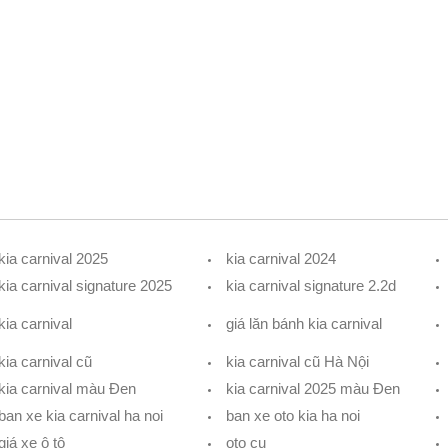
kia carnival 2025
kia carnival 2024
kia carnival signature 2025
kia carnival signature 2.2d
kia carnival
giá lăn bánh kia carnival
kia carnival cũ
kia carnival cũ Hà Nội
kia carnival màu Đen
kia carnival 2025 màu Đen
ban xe kia carnival ha noi
ban xe oto kia ha noi
giá xe ô tô
oto cu