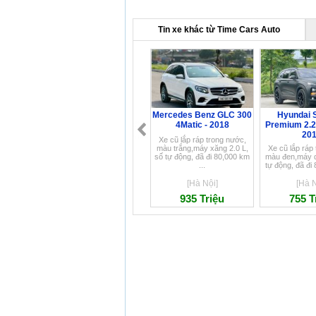
Tin xe khác từ Time Cars Auto
Mercedes Benz GLC 300
Hyundai 
4Matic - 2018
Premium 2.
20
Xe cũ lắp ráp trong nước,
màu trắng,máy xăng 2.0 L,
Xe cũ lắp ráp
số tự động, đã đi 80,000 km
màu đen,máy d
...
tự động, đã đi 
[Hà Nội]
[Hà N
935 Triệu
755 T