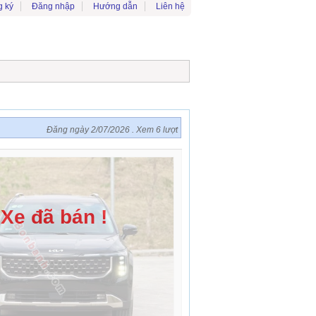
 ký
Đăng nhập
Hướng dẫn
Liên hệ
Đăng ngày 2/07/2026 . Xem 6 lượt
Xe đã bán !