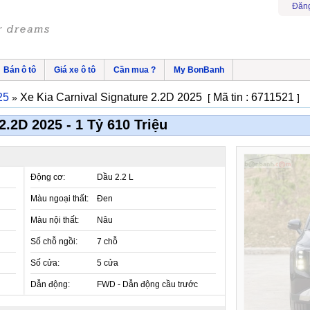
Đăng
Bán ô tô
Giá xe ô tô
Cần mua ?
My BonBanh
25
Xe Kia Carnival Signature 2.2D 2025
Mã tin : 6711521
»
[
]
2.2D 2025 - 1 Tỷ 610 Triệu
Động cơ:
Dầu 2.2 L
Màu ngoại thất:
Đen
Màu nội thất:
Nâu
Số chỗ ngồi:
7 chỗ
Số cửa:
5 cửa
Dẫn động:
FWD - Dẫn động cầu trước