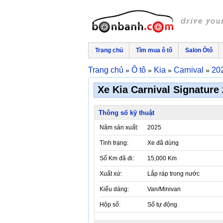
Trang chủ
Tìm mua ô tô
Salon Ôtô
Trang chủ
Ô tô
Kia
Carnival
20
»
»
»
»
Xe Kia Carnival Signature 
Thông số kỹ thuật
Năm sản xuất:
2025
Tình trạng:
Xe đã dùng
Số Km đã đi:
15,000 Km
Xuất xứ:
Lắp ráp trong nước
Kiểu dáng:
Van/Minivan
Hộp số:
Số tự động