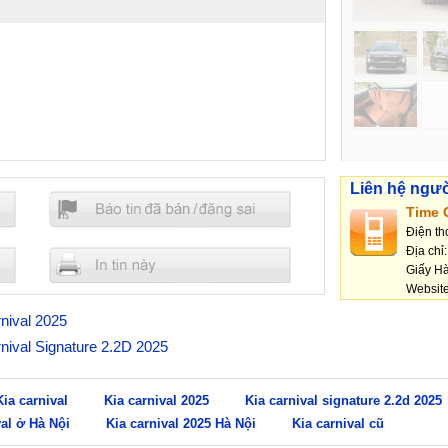
Liên hệ ngư
Time 
Điện th
Địa chỉ
Giấy Hà
Websit
rnival 2025
rnival Signature 2.2D 2025
Kia carnival
Kia carnival 2025
Kia carnival signature 2.2d 2025
val ở Hà Nội
Kia carnival 2025 Hà Nội
Kia carnival cũ