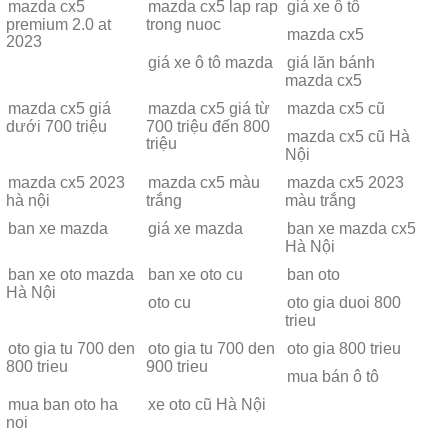
mazda cx5
mazda cx5 lap rap
giá xe ô tô
premium 2.0 at
trong nuoc
mazda cx5
2023
giá xe ô tô mazda
giá lăn bánh
mazda cx5
mazda cx5 giá
mazda cx5 giá từ
mazda cx5 cũ
dưới 700 triệu
700 triệu đến 800
mazda cx5 cũ Hà
triệu
Nội
mazda cx5 2023
mazda cx5 màu
mazda cx5 2023
hà nội
trắng
màu trắng
ban xe mazda
giá xe mazda
ban xe mazda cx5
Hà Nội
ban xe oto mazda
ban xe oto cu
ban oto
Hà Nội
oto cu
oto gia duoi 800
trieu
oto gia tu 700 den
oto gia tu 700 den
oto gia 800 trieu
800 trieu
900 trieu
mua bán ô tô
mua ban oto ha
xe oto cũ Hà Nội
noi