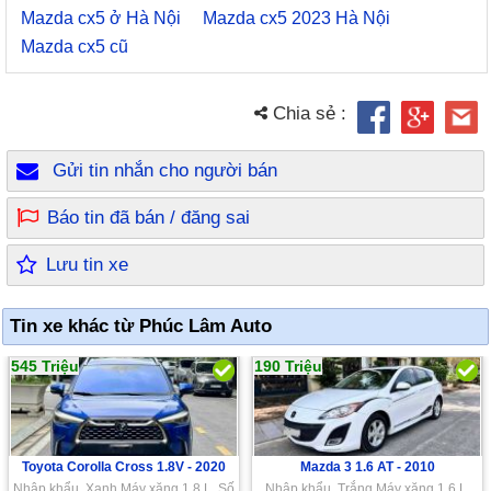
Mazda cx5 ở Hà Nội
Mazda cx5 2023 Hà Nội
Mazda cx5 cũ
Chia sẻ :
Gửi tin nhắn cho người bán
Báo tin đã bán / đăng sai
Lưu tin xe
Tin xe khác từ Phúc Lâm Auto
545 Triệu
190 Triệu
Toyota Corolla Cross 1.8V -
2020
Mazda 3 1.6 AT -
2010
Nhập khẩu, Xanh,Máy xăng 1.8 L, Số
Nhập khẩu, Trắng,Máy xăng 1.6 L,