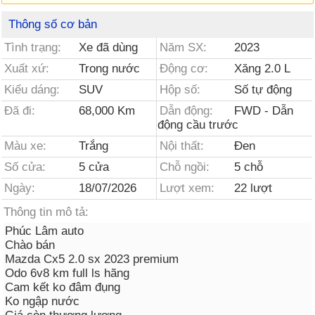
Thông số cơ bản
Tình trạng:
Xe đã dùng
Năm SX:
2023
Xuất xứ:
Trong nước
Động cơ:
Xăng 2.0 L
Kiểu dáng:
SUV
Hộp số:
Số tự động
Đã đi:
68,000 Km
Dẫn động:
FWD - Dẫn
động cầu trước
Màu xe:
Trắng
Nội thất:
Đen
Số cửa:
5 cửa
Chỗ ngồi:
5 chỗ
Ngày:
18/07/2026
Lượt xem:
22 lượt
Thông tin mô tả:
Phúc Lâm auto
Chào bán
Mazda Cx5 2.0 sx 2023 premium
Odo 6v8 km full ls hãng
Cam kết ko đâm đụng
Ko ngập nước