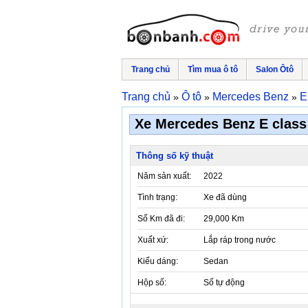
Trang chủ
Tìm mua ô tô
Salon Ôtô
Trang chủ
Ô tô
Mercedes Benz
E
»
»
»
Xe Mercedes Benz E class 
Thông số kỹ thuật
Năm sản xuất:
2022
Tình trạng:
Xe đã dùng
Số Km đã đi:
29,000 Km
Xuất xứ:
Lắp ráp trong nước
Kiểu dáng:
Sedan
Hộp số:
Số tự động