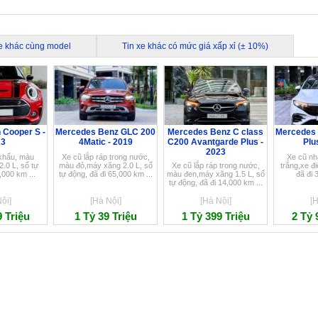
xe khác cùng model
Tin xe khác có mức giá xấp xỉ (± 10%)
 Cooper S -
Mercedes Benz GLC 200
Mercedes Benz C class
Mercedes
23
4Matic - 2019
C200 Avantgarde Plus -
Plu
2023
khẩu, màu
Xe cũ lắp ráp trong nước,
Xe cũ nh
.0 L, số tự
màu đỏ,máy xăng 2.0 L, số
Xe cũ lắp ráp trong nước,
trắng,xe đi
,000 km ...
tự động, đã đi 65,000 km ...
màu đen,máy xăng 1.5 L, số
đã đi 
tự động, đã đi 14,000 km ...
ội]
[Hà Nội]
[Hà Nội]
[H
9 Triệu
1 Tỷ 39 Triệu
1 Tỷ 399 Triệu
2 Tỷ 