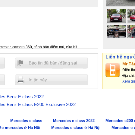
urmester, camera 360, cảnh báo điểm mù, cửa hít…
oanh nhân
Liên hệ ngư
Mr Tâ
uẩn 100%
Điện th
Địa chỉ
Xem gi
edes Benz E class 2022
edes Benz E class E200 Exclusive 2022
Mercedes e class
Mercedes e class 2022
Mercedes e200 
Xe mercedes ở Hà Nội
Mercedes e class ở Hà Nội
Mercedes e 