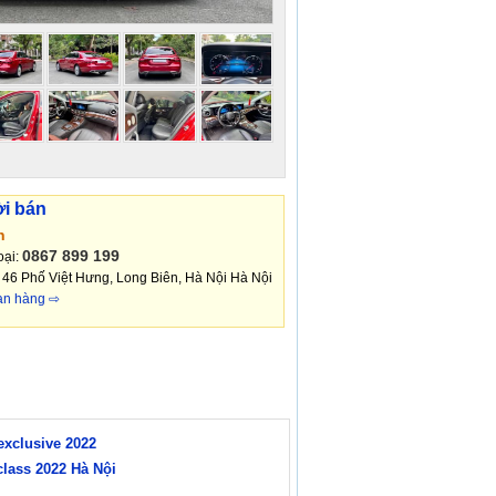
ời bán
n
0867 899 199
oại:
: 46 Phố Việt Hưng, Long Biên, Hà Nội Hà Nội
an hàng ⇨
exclusive 2022
class 2022 Hà Nội