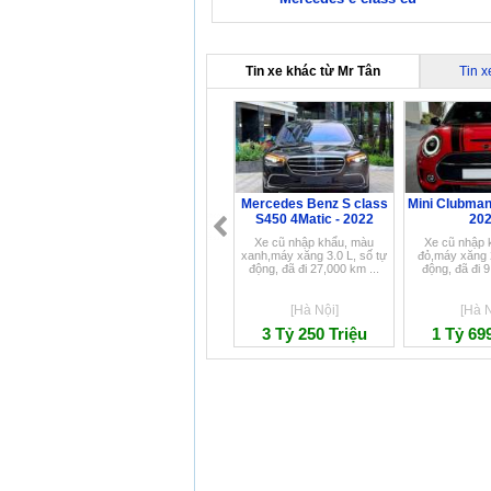
Tin xe khác từ Mr Tân
Tin 
Mercedes Benz S class
Mini Clubman
S450 4Matic - 2022
20
Xe cũ nhập khẩu, màu
Xe cũ nhập 
xanh,máy xăng 3.0 L, số tự
đỏ,máy xăng 2
động, đã đi 27,000 km ...
động, đã đi 9
[Hà Nội]
[Hà N
3 Tỷ 250 Triệu
1 Tỷ 69