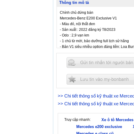
Thông tin mô tả
Chính chủ đứng bán
Mercedes-Benz E200 Exclusive V1
- Màu đỏ, nội thất đen
- Sản xuất : 2022 đăng ký T8/2023
- Odo : 2,9 vạn km
- 1 chủ từ mới, bảo dưỡng full lịch sử hãng
- Bản V1 siêu nhiều option đáng tiền: Loa B
Màu đỏ nổi bật form dáng Exclusive chuẩn d
Giá cả còn thương lượng
Cam kết chất lượng — bao test toàn quốc
Không đâm đụng, không ngập nước, Km ch
>> Chi tiết thông số kỹ thuật xe Merc
>> Chi tiết thông số kỹ thuật xe Merc
Truy cập nhanh:
Xe ô tô Mercedes
Mercedes e200 exclusive
Mercedes e class cũ