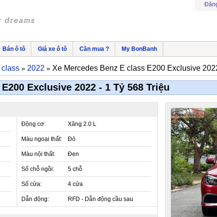
Đăng
Bán ô tô
Giá xe ô tô
Cần mua ?
My BonBanh
 class
2022
Xe Mercedes Benz E class E200 Exclusive 202
»
»
E200 Exclusive 2022 - 1 Tỷ 568 Triệu
Động cơ:
Xăng 2.0 L
Màu ngoại thất:
Đỏ
Màu nội thất:
Đen
Số chỗ ngồi:
5 chỗ
Số cửa:
4 cửa
Dẫn động:
RFD - Dẫn động cầu sau