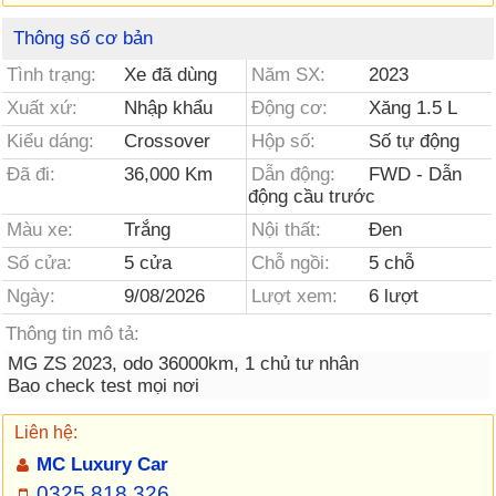
Thông số cơ bản
Tình trạng:
Xe đã dùng
Năm SX:
2023
Xuất xứ:
Nhập khẩu
Động cơ:
Xăng 1.5 L
Kiểu dáng:
Crossover
Hộp số:
Số tự động
Đã đi:
36,000 Km
Dẫn động:
FWD - Dẫn
động cầu trước
Màu xe:
Trắng
Nội thất:
Đen
Số cửa:
5 cửa
Chỗ ngồi:
5 chỗ
Ngày:
9/08/2026
Lượt xem:
6 lượt
Thông tin mô tả:
MG ZS 2023, odo 36000km, 1 chủ tư nhân
Bao check test mọi nơi
Liên hệ:
MC Luxury Car
0325 818 326