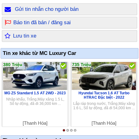
Gửi tin nhắn cho người bán
Báo tin đã bán / đăng sai
Lưu tin xe
Tin xe khác từ MC Luxury Car
380 Triệu
735 Triệu
MG ZS Standard 1.5 AT 2WD -
2023
Hyundai Tucson 1.6 AT Turbo
HTRAC Đặc biệt -
2022
Nhập khẩu, Trắng,Máy xăng 1.5 L,
Số tự động, đã đi 36,000 km ...
Lắp ráp trong nước, Trắng,Máy xăng
1.6 L, Số tự động, đã đi 54,000 km ...
[Thanh Hóa]
[Thanh Hóa]