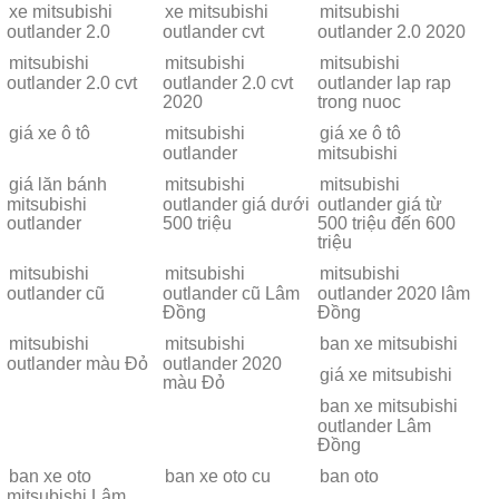
xe mitsubishi
xe mitsubishi
mitsubishi
outlander 2.0
outlander cvt
outlander 2.0 2020
mitsubishi
mitsubishi
mitsubishi
outlander 2.0 cvt
outlander 2.0 cvt
outlander lap rap
2020
trong nuoc
giá xe ô tô
mitsubishi
giá xe ô tô
outlander
mitsubishi
giá lăn bánh
mitsubishi
mitsubishi
mitsubishi
outlander giá dưới
outlander giá từ
outlander
500 triệu
500 triệu đến 600
triệu
mitsubishi
mitsubishi
mitsubishi
outlander cũ
outlander cũ Lâm
outlander 2020 lâm
Đồng
Đồng
mitsubishi
mitsubishi
ban xe mitsubishi
outlander màu Đỏ
outlander 2020
giá xe mitsubishi
màu Đỏ
ban xe mitsubishi
outlander Lâm
Đồng
ban xe oto
ban xe oto cu
ban oto
mitsubishi Lâm