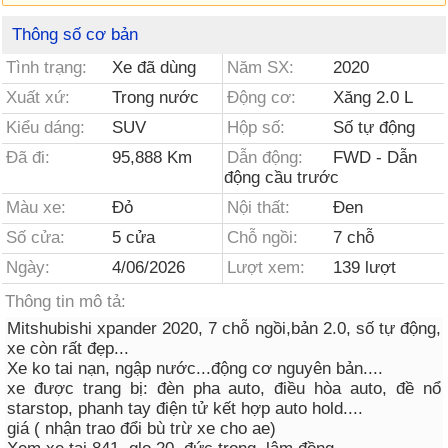
Thông số cơ bản
Tình trạng:
Xe đã dùng
Năm SX:
2020
Xuất xứ:
Trong nước
Động cơ:
Xăng 2.0 L
Kiểu dáng:
SUV
Hộp số:
Số tự động
Đã đi:
95,888 Km
Dẫn động:
FWD - Dẫn
động cầu trước
Màu xe:
Đỏ
Nội thất:
Đen
Số cửa:
5 cửa
Chỗ ngồi:
7 chỗ
Ngày:
4/06/2026
Lượt xem:
139 lượt
Thông tin mô tả:
Mitshubishi xpander 2020, 7 chỗ ngồi,bản 2.0, số tự động,
xe còn rất đẹp...
Xe ko tai nạn, ngập nước...động cơ nguyên bản....
xe được trang bị: đèn pha auto, điều hòa auto, đề nổ
starstop, phanh tay điện tử kết hợp auto hold....
giá ( nhận trao đổi bù trừ xe cho ae)