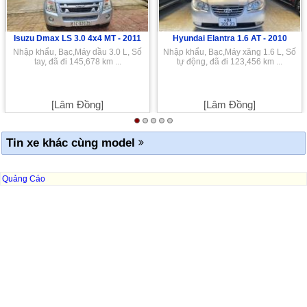
Isuzu Dmax LS 3.0 4x4 MT -
2011
Hyundai Elantra 1.6 AT -
2010
Nhập khẩu, Bạc,Máy dầu 3.0 L, Số
Nhập khẩu, Bạc,Máy xăng 1.6 L, Số
tay, đã đi 145,678 km ...
tự động, đã đi 123,456 km ...
[Lâm Đồng]
[Lâm Đồng]
Tin xe khác cùng model
Quảng Cáo