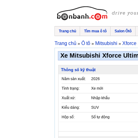
Trang chủ
Tìm mua ô tô
Salon Ôtô
Trang chủ
Ô tô
Mitsubishi
Xforce
»
»
»
Xe Mitsubishi Xforce Ultim
Thông số kỹ thuật
Năm sản xuất:
2026
Tình trạng:
Xe mới
Xuất xứ:
Nhập khẩu
Kiểu dáng:
SUV
Hộp số:
Số tự động