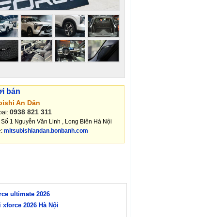
ời bán
bishi An Dân
0938 821 311
oại:
: Số 1 Nguyễn Văn Linh , Long Biên Hà Nội
e:
mitsubishiandan.bonbanh.com
rce ultimate 2026
i xforce 2026 Hà Nội