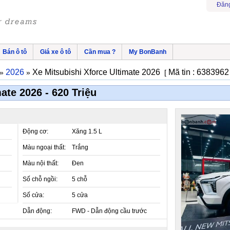
Đăng
Bán ô tô
Giá xe ô tô
Cần mua ?
My BonBanh
2026
Xe Mitsubishi Xforce Ultimate 2026
Mã tin : 638396
»
»
[
ate 2026 - 620 Triệu
Động cơ:
Xăng 1.5 L
Màu ngoại thất:
Trắng
Màu nội thất:
Đen
Số chỗ ngồi:
5 chỗ
Số cửa:
5 cửa
Dẫn động:
FWD - Dẫn động cầu trước