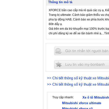
Thông tin mô tả
XFORCE bãn cao cấp mà rẻ quá các cụ ạ, Kiể
Trang bị ultimate: Cảnh báo giảm thiểu va c
pha tự động HAB, Cảnh báo xe phía trước kh
80tr đấy ạ.
Giá trên em đa trừ khuyến mại 100% trước bạ h
chi phí đăng ký xe để xe lăn bánh nhé ạ, , Tí
Các bác xe cũ đừng gọi check giá em nha.
>> Chi tiết thông số kỹ thuật xe Mitsub
>> Chi tiết thông số kỹ thuật xe Mitsub
Truy cập nhanh:
Xe ô tô Mitsubish
Mitsubishi xforce ultimate
Mitsubishi xforce cũ