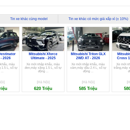
Tin xe khác cùng model
Tin xe khác có mức giá xấp xỉ (± 10%)
Destinator
Mitsubishi Xforce
Mitsubishi Triton GLX
Mitsubi
 - 2026
Ultimate - 2025
2WD AT - 2026
Cross 1
 khẩu, màu
Xe mới nhập khẩu, màu
Xe mới nhập khẩu, màu
Xe mới n
1.5 L, số tự
đen,máy xăng 1.5 L, số tự
xám,máy dầu 2.4 L, số tự
trắng,máy x
...
động ...
động ...
đ
ội]
[Hà Nội]
[Hà Nội]
[H
riệu
620 Triệu
585 Triệu
580