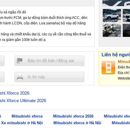
u xả ngâu rồi đó
hạm trước FCM, ga tự động bám đuổi thích ứng ACC, đèn
ởi hành LCDN, cốp điện. Loa yamaha) bộ này độ hãng
ãng và chiết khấu đại lý, các cụ về cần công tiền thuế và
nh ra giảm gần 100tr luôn đó ạ
Liên hệ ngư
Mitsu
Điện th
Địa chỉ
Websit
ishi Xforce 2026
ishi Xforce Ultimate 2026
i
Mitsubishi xforce
Mitsubishi xforce 2026
Mitsubishi xfo
Xe mitsubishi ở Hà Nội
Mitsubishi xforce ở Hà Nội
Mitsubish