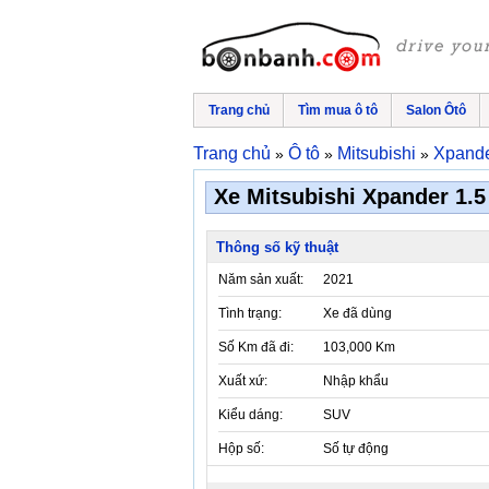
Trang chủ
Tìm mua ô tô
Salon Ôtô
Trang chủ
Ô tô
Mitsubishi
Xpand
»
»
»
Xe Mitsubishi Xpander 1.5 
Thông số kỹ thuật
Năm sản xuất:
2021
Tình trạng:
Xe đã dùng
Số Km đã đi:
103,000 Km
Xuất xứ:
Nhập khẩu
Kiểu dáng:
SUV
Hộp số:
Số tự động