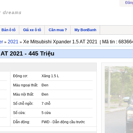
Đăng
Bán ô tô
Giá xe ô tô
Cần mua ?
My BonBanh
er
2021
Xe Mitsubishi Xpander 1.5 AT 2021
Mã tin : 6836
»
»
[
AT 2021 - 445 Triệu
Động cơ:
Xăng 1.5 L
Màu ngoại thất:
Đen
Màu nội thất:
Đen
Số chỗ ngồi:
7 chỗ
Số cửa:
5 cửa
Dẫn động:
FWD - Dẫn động cầu trước