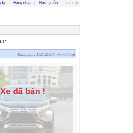
 ký
Đăng nhập
Hướng dẫn
Liên hệ
640
]
Đăng ngày 15/06/2026 . Xem 5 lượt
Xe đã bán !