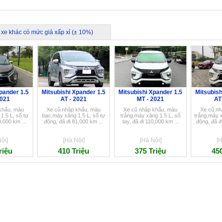
 xe khác có mức giá xấp xỉ (± 10%)
pander 1.5
Mitsubishi Xpander 1.5
Mitsubishi Xpander 1.5
Mitsubish
2021
AT - 2021
MT - 2021
AT
khẩu, màu
Xe cũ nhập khẩu, màu
Xe cũ nhập khẩu, màu
Xe cũ nh
1.5 L, số tự
bạc,máy xăng 1.5 L, số tự
trắng,máy xăng 1.5 L, số
trắng,máy x
8,000 km ...
động, đã đi 81,000 km ...
tay, đã đi 110,000 km ...
động, đã đ
ội]
[Hà Nội]
[Hà Nội]
[H
riệu
410 Triệu
375 Triệu
450