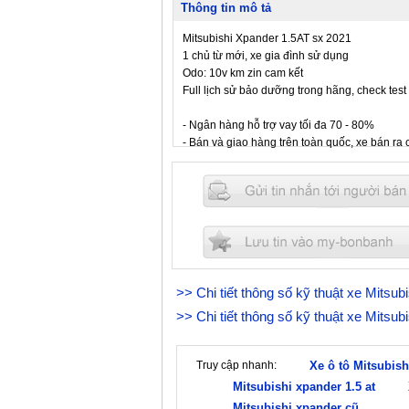
Thông tin mô tả
Mitsubishi Xpander 1.5AT sx 2021
1 chủ từ mới, xe gia đình sử dụng
Odo: 10v km zin cam kết
Full lịch sử bảo dưỡng trong hãng, check test
- Ngân hàng hỗ trợ vay tối đa 70 - 80%
- Bán và giao hàng trên toàn quốc, xe bán ra
thủy kích. Giá thành hợp lý cùng đội ngũ nhân
mọi nhu cầu của quý khách hàng!
>> Chi tiết thông số kỹ thuật xe Mitsu
>> Chi tiết thông số kỹ thuật xe Mitsu
Truy cập nhanh:
Xe ô tô Mitsubish
Mitsubishi xpander 1.5 at
Mitsubishi xpander cũ