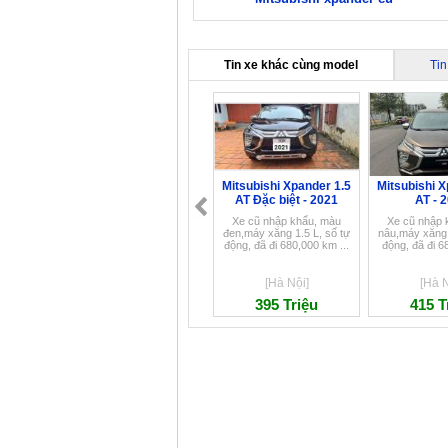
Tin xe khác cùng model
Tin
Mitsubishi Xpander 1.5
Mitsubishi X
AT Đặc biệt - 2021
AT - 
Xe cũ nhập khẩu, màu
Xe cũ nhập 
đen,máy xăng 1.5 L, số tự
nâu,máy xăng 
động, đã đi 680,000 km ...
động, đã đi 6
[Hà Nội]
[Hà N
395 Triệu
415 T