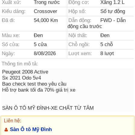
Xuất xứ:
Trong nước
Động cơ:
Xăng 1.2 L
Kiểu dáng:
Crossover
Hộp số:
Số tự động
Đã đi:
54,000 Km
Dẫn động:
FWD - Dẫn
động cầu trước
Màu xe:
Đen
Nội thất:
Đen
Số cửa:
5 cửa
Chỗ ngồi:
5 chỗ
Ngày:
8/08/2026
Lượt xem:
8 lượt
Thông tin mô tả:
Peugeot 2008 Active
Sx 2021 Odo 5v4
Bao check test theo yêu cầu
Hỗ trợ bank tối đa 70% giá trị xe
SÀN Ô TÔ MỸ ĐÌNH-XE CHẤT TỪ TÂM
Liên hệ:
Sàn Ô tô Mỹ Đình