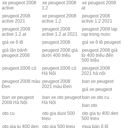
xe peugeot 2008
xe peugeot 2008
xe peugeot 2008
active
1.2
at
peugeot 2008
xe peugeot 2008
peugeot 2008
active 2021
active 1.2
active 1.2 2021
peugeot 2008
peugeot 2008
peugeot 2008 lap
active 1.2 at
active 1.2 at 2021
rap trong nuoc
giá xe ô tô
peugeot 2008
giá xe ô tô peugeot
giá lăn bánh
peugeot 2008 giá
peugeot 2008 giá
peugeot 2008
dưới 400 triệu
từ 400 triệu đến
500 triệu
peugeot 2008 cũ
peugeot 2008 cũ
peugeot 2008
Hà Nội
2021 hà nội
peugeot 2008 màu
peugeot 2008
ban xe peugeot
Đen
2021 màu Đen
giá xe peugeot
ban xe peugeot
ban xe oto peugeot
ban xe oto cu
2008 Hà Nội
Hà Nội
ban oto
oto cu
oto gia duoi 500
oto gia tu 400 den
trieu
500 trieu
oto gia tu 400 den
oto gia 500 trieu
mua bán ô tô