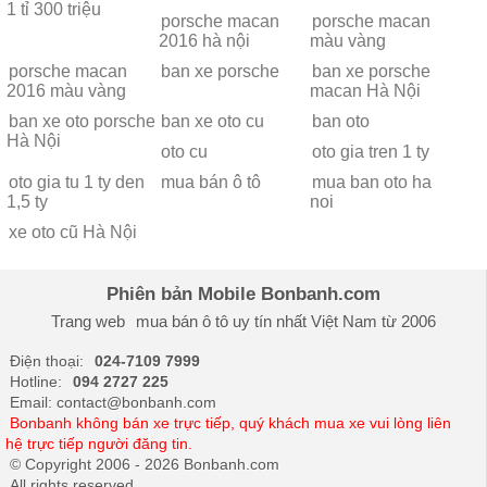
1 tỉ 300 triệu
porsche macan
porsche macan
2016 hà nội
màu vàng
porsche macan
ban xe porsche
ban xe porsche
2016 màu vàng
macan Hà Nội
ban xe oto porsche
ban xe oto cu
ban oto
Hà Nội
oto cu
oto gia tren 1 ty
oto gia tu 1 ty den
mua bán ô tô
mua ban oto ha
1,5 ty
noi
xe oto cũ Hà Nội
Phiên bản Mobile Bonbanh.com
Trang web
mua bán ô tô
uy tín nhất Việt Nam từ 2006
Điện thoại:
024-7109 7999
Hotline:
094 2727 225
Email: contact@bonbanh.com
Bonbanh không bán xe trực tiếp, quý khách mua xe vui lòng liên
hệ trực tiếp người đăng tin.
© Copyright 2006 - 2026 Bonbanh.com
All rights reserved