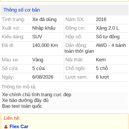
Thông số cơ bản
Tình trạng:
Xe đã dùng
Năm SX:
2016
Xuất xứ:
Nhập khẩu
Động cơ:
Xăng 2.0 L
Kiểu dáng:
SUV
Hộp số:
Số tự động
Đã đi:
140,000 Km
Dẫn động:
AWD - 4 bánh
toàn thời gian
Màu xe:
Vàng
Nội thất:
Kem
Số cửa:
5 cửa
Chỗ ngồi:
5 chỗ
Ngày:
6/08/2026
Lượt xem:
6 lượt
Thông tin mô tả:
Xe chính chủ tình trạng cực đẹp
Xe bảo dưỡng đầy đủ
Bao test toàn quốc
Liên hệ:
Flex Car