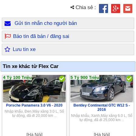
Chia sẻ :
Gửi tin nhắn cho người bán
Báo tin đã bán / đăng sai
Lưu tin xe
Tin xe khác từ Flex Car
4 Tỷ 100 Triệu
5 Tỷ 900 Triệu
Porsche Panamera 3.0 V6 -
2020
Bentley Continental GTC W12 S -
2016
Nhập khẩu, Đen,Máy xăng 3.0 L, Số
tự động, đã đi 20,000 km ...
Nhập khẩu, Xanh,Máy xăng 6.0 L, Số
tự động, đã đi 25,000 km ...
[Hà Nội]
[Hà Nội]