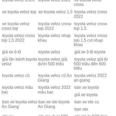
cross
xe toyota veloz top
xe toyota veloz 1.5
toyota veloz cross
2022
xe toyota veloz
toyota veloz cross
toyota veloz cross
cross top
top 2022
top 1.5
toyota veloz cross
toyota veloz nhap
toyota veloz cross
top 1.5 2022
khau
top 1.5 cvt nhap
khau
giá xe ô tô
toyota veloz
giá xe ô tô toyota
giá lăn bánh toyota
toyota veloz giá
toyota veloz giá từ
veloz
dưới 500 triệu
500 triệu đến 600
triệu
toyota veloz cũ
toyota veloz cũ An
toyota veloz 2022
Giang
an giang
toyota veloz màu
toyota veloz 2022
ban xe toyota
bạc
màu bạc
giá xe toyota
ban xe toyota veloz
ban xe oto toyota
ban xe oto cu
An Giang
An Giang
ban oto