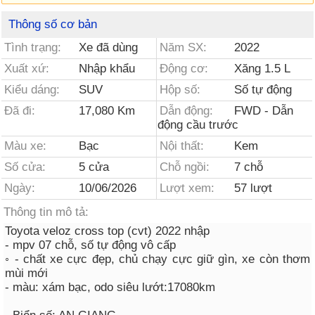
Thông số cơ bản
Tình trạng:
Xe đã dùng
Năm SX:
2022
Xuất xứ:
Nhập khẩu
Động cơ:
Xăng 1.5 L
Kiểu dáng:
SUV
Hộp số:
Số tự động
Đã đi:
17,080 Km
Dẫn động:
FWD - Dẫn
động cầu trước
Màu xe:
Bạc
Nội thất:
Kem
Số cửa:
5 cửa
Chỗ ngồi:
7 chỗ
Ngày:
10/06/2026
Lượt xem:
57 lượt
Thông tin mô tả:
Toyota veloz cross top (cvt) 2022 nhập
- mpv 07 chỗ, số tự động vô cấp
◦ - chất xe cực đẹp, chủ chạy cực giữ gìn, xe còn thơm
mùi mới
- màu: xám bạc, odo siêu lướt:17080km