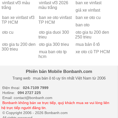
vinfast vf3 màu
vinfast vf3 2026
ban xe vinfast
trắng
màu trắng
giá xe vinfast
ban xe vinfast vf3
ban xe oto vinfast
ban xe oto cu
TP HCM
TP HCM
ban oto
oto cu
oto gia duoi 300
oto gia tu 200 den
trieu
250 trieu
oto gia tu 200 den
oto gia 300 trieu
mua bán ô tô
300 trieu
mua ban oto tp
xe oto cũ TP HCM
hcm
Phiên bản Mobile Bonbanh.com
Trang web
mua bán ô tô
uy tín nhất Việt Nam từ 2006
Điện thoại:
024-7109 7999
Hotline:
094 2727 225
Email: contact@bonbanh.com
Bonbanh không bán xe trực tiếp, quý khách mua xe vui lòng liên
hệ trực tiếp người đăng tin.
© Copyright 2006 - 2026 Bonbanh.com
All rights reserved