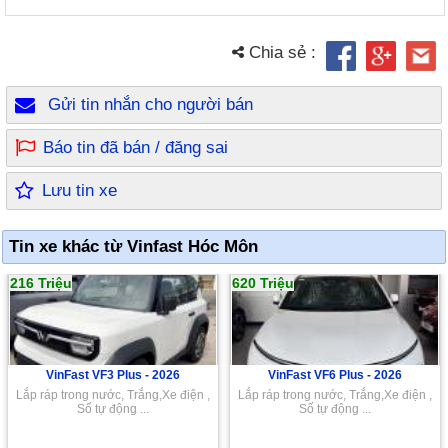
Chia sẻ :
Gửi tin nhắn cho người bán
Báo tin đã bán / đăng sai
Lưu tin xe
Tin xe khác từ Vinfast Hóc Môn
216 Triệu
620 Triệu
VinFast VF3 Plus -
2026
VinFast VF6 Plus -
2026
Lắp ráp trong nước, Trắng,Xe điện ,
Lắp ráp trong nước, Trắng,Xe điện ,
Số tự động ...
Số tự động ...