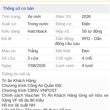
Thông số cơ bản
Tình trạng:
Xe mới
Năm SX:
2026
Xuất xứ:
Trong nước
Động cơ:
Điện
Kiểu dáng:
Hatchback
Hộp số:
Số tự động
Đã đi:
-
Dẫn động:
RFD - Dẫn
động cầu sau
Màu xe:
Trắng
Nội thất:
Đen
Số cửa:
3 cửa
Chỗ ngồi:
4 chỗ
Ngày:
7/08/2026
Lượt xem:
4 lượt
Thông tin mô tả:
Tri ân Khách Hàng
Chương trình Công An Quân Đội
Chương trình CBNV VNPOST
Chính sách Voucher Tri Ân Khách Hàng từng sở hữu xe
Xăng VF tối đa 80 triệu
Hỗ trợ lãi suất NH