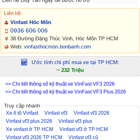
Liên hệ Duy Tân ngay để được hỗ trợ
Liên hệ:
Vinfast Hóc Môn
0936 606 006
38 Đường Đặng Thúc Vịnh, Hóc Môn TP HCM
Web:
vinfasthocmon.bonbanh.com
Ước tính chi phí mua xe tại
TP HCM
:
~ 232 Triệu
>> Chi tiết thông số kỹ thuật xe VinFast VF3 2026
>> Chi tiết thông số kỹ thuật xe VinFast VF3 Plus 2026
Truy cập nhanh
Xe ô tô Vinfast
Vinfast vf3
Vinfast vf3 2026
Vinfast vf3 plus 2026
Vinfast vf3 plus
Xe vinfast ở TP HCM
Vinfast vf3 ở TP HCM
Vinfast vf3 2026 TP HCM
Vinfast vf3 cũ