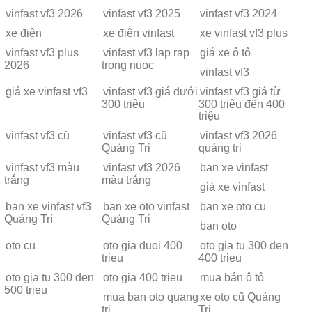
vinfast vf3 2026
vinfast vf3 2025
vinfast vf3 2024
xe điện
xe điện vinfast
xe vinfast vf3 plus
vinfast vf3 plus
vinfast vf3 lap rap
giá xe ô tô
2026
trong nuoc
vinfast vf3
giá xe vinfast vf3
vinfast vf3 giá dưới
vinfast vf3 giá từ
300 triệu
300 triệu đến 400
triệu
vinfast vf3 cũ
vinfast vf3 cũ
vinfast vf3 2026
Quảng Trị
quảng trị
vinfast vf3 màu
vinfast vf3 2026
ban xe vinfast
trắng
màu trắng
giá xe vinfast
ban xe vinfast vf3
ban xe oto vinfast
ban xe oto cu
Quảng Trị
Quảng Trị
ban oto
oto cu
oto gia duoi 400
oto gia tu 300 den
trieu
400 trieu
oto gia tu 300 den
oto gia 400 trieu
mua bán ô tô
500 trieu
mua ban oto quang
xe oto cũ Quảng
tri
Trị