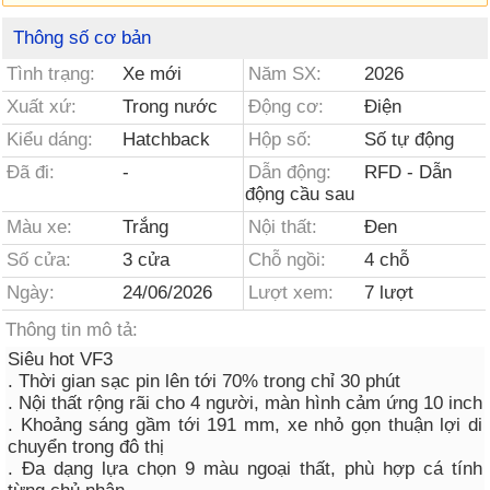
Thông số cơ bản
Tình trạng:
Xe mới
Năm SX:
2026
Xuất xứ:
Trong nước
Động cơ:
Điện
Kiểu dáng:
Hatchback
Hộp số:
Số tự động
Đã đi:
-
Dẫn động:
RFD - Dẫn
động cầu sau
Màu xe:
Trắng
Nội thất:
Đen
Số cửa:
3 cửa
Chỗ ngồi:
4 chỗ
Ngày:
24/06/2026
Lượt xem:
7 lượt
Thông tin mô tả:
Siêu hot VF3
. Thời gian sạc pin lên tới 70% trong chỉ 30 phút
. Nội thất rộng rãi cho 4 người, màn hình cảm ứng 10 inch
. Khoảng sáng gầm tới 191 mm, xe nhỏ gọn thuận lợi di
chuyển trong đô thị
. Đa dạng lựa chọn 9 màu ngoại thất, phù hợp cá tính