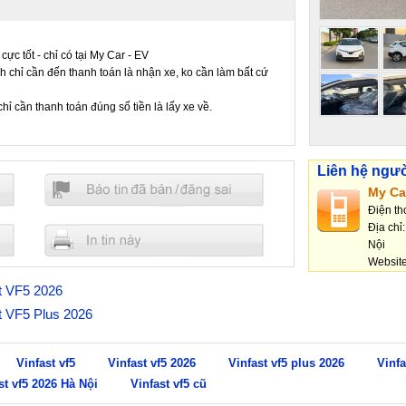
cực tốt - chỉ có tại My Car - EV
h chỉ cần đến thanh toán là nhận xe, ko cần làm bất cứ
hỉ cần thanh toán đúng số tiền là lấy xe về.
Liên hệ ngư
My Ca
Điện th
Địa chỉ
Nội
Websit
st VF5 2026
st VF5 Plus 2026
Vinfast vf5
Vinfast vf5 2026
Vinfast vf5 plus 2026
Vinfa
st vf5 2026 Hà Nội
Vinfast vf5 cũ