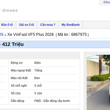
Đăng
Bán ô tô
Giá xe ô tô
Cần mua ?
My BonBanh
26
Xe VinFast VF5 Plus 2026
Mã tin : 6867975
»
[
]
 412 Triệu
Động cơ:
Điện
Màu ngoại thất:
Trắng
Màu nội thất:
Đen
Số chỗ ngồi:
5 chỗ
Số cửa:
5 cửa
Dẫn động:
FWD - Dẫn động cầu trước