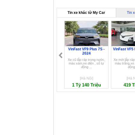
Tin xe khác từ My Car
Tin 
VinFast VF9 Plus 7S -
VinFast VF5 
2024
Xe cũ lắp ráp trong nước,
Xe mới lắp ráp
màu xám,xe điện , số tự
màu trắng,xe 
động ...
động 
[Hà Nội]
[Hà N
1 Tỷ 140 Triệu
419 T