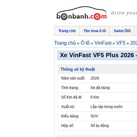
Trang chủ
Tìm mua ô tô
Salon Ôtô
Trang chủ
Ô tô
VinFast
VF5
20
»
»
»
»
Xe VinFast VF5 Plus 2026 -
Thông số kỹ thuật
Năm sản xuất:
2026
Tình trạng:
Xe đã dùng
Số Km đã đi:
0 Km
Xuất xứ:
Lắp ráp trong nước
Kiểu dáng:
SUV
Hộp số:
Số tự động