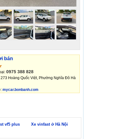
ời bán
r
0975 388 828
oại:
: 273 Hoàng Quốc Việt, Phường Nghĩa Đô Hà
e:
mycar.bonbanh.com
st vf5 plus
Xe vinfast ở Hà Nội