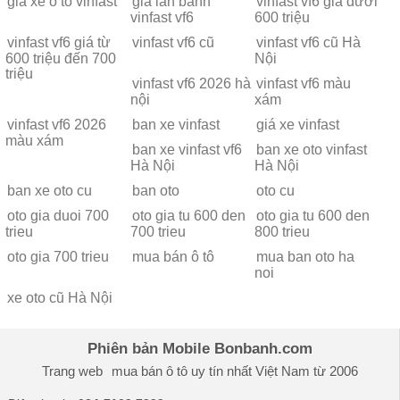
giá xe ô tô vinfast
giá lăn bánh
vinfast vf6 giá dưới
vinfast vf6
600 triệu
vinfast vf6 giá từ
vinfast vf6 cũ
vinfast vf6 cũ Hà
600 triệu đến 700
Nội
triệu
vinfast vf6 2026 hà
vinfast vf6 màu
nội
xám
vinfast vf6 2026
ban xe vinfast
giá xe vinfast
màu xám
ban xe vinfast vf6
ban xe oto vinfast
Hà Nội
Hà Nội
ban xe oto cu
ban oto
oto cu
oto gia duoi 700
oto gia tu 600 den
oto gia tu 600 den
trieu
700 trieu
800 trieu
oto gia 700 trieu
mua bán ô tô
mua ban oto ha
noi
xe oto cũ Hà Nội
Phiên bản Mobile Bonbanh.com
Trang web
mua bán ô tô
uy tín nhất Việt Nam từ 2006