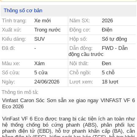
Thông số cơ bản
Tình trạng:
Xe mới
Năm SX:
2026
Xuất xứ:
Trong nước
Động cơ:
Điện
Kiểu dáng:
SUV
Hộp số:
Số tự động
Đã đi:
-
Dẫn động:
FWD - Dẫn
động cầu trước
Màu xe:
Xám
Nội thất:
Đen
Số cửa:
5 cửa
Chỗ ngồi:
5 chỗ
Ngày:
24/06/2026
Lượt xem:
18 lượt
Thông tin mô tả:
Vinfast Caron Sóc Sơn sẵn xe giao ngay VINFAST VF 6
Eco 2026
VinFast VF 6 Eco được trang bị các tiện ích an toàn như
hệ thống chống bó cứng phanh (ABS), phân phối lực
phanh điện tử (EBD), hỗ trợ phanh khẩn cấp (BA), cân