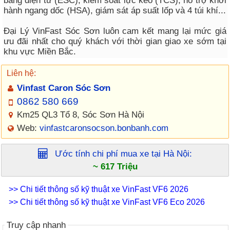
bằng điện tử (ESC), kiểm soát lực kéo (TCS), hỗ trợ khởi
hành ngang dốc (HSA), giám sát áp suất lốp và 4 túi khí...
Đại Lý VinFast Sóc Sơn luôn cam kết mang lại mức giá
ưu đãi nhất cho quý khách với thời gian giao xe sớm tại
khu vực Miền Bắc.
Liên hệ:
Vinfast Caron Sóc Sơn
0862 580 669
Km25 QL3 Tổ 8, Sóc Sơn Hà Nội
Web:
vinfastcaronsocson.bonbanh.com
Ước tính chi phí mua xe tại
Hà Nội
:
~ 617 Triệu
>> Chi tiết thông số kỹ thuật xe VinFast VF6 2026
>> Chi tiết thông số kỹ thuật xe VinFast VF6 Eco 2026
Truy cập nhanh