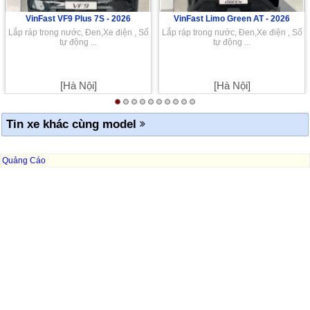
VinFast VF9 Plus 7S -
2026
VinFast Limo Green AT -
2026
Lắp ráp trong nước, Đen,Xe điện , Số
Lắp ráp trong nước, Đen,Xe điện , Số
tự động ...
tự động ...
[Hà Nội]
[Hà Nội]
Tin xe khác cùng model
Quảng Cáo