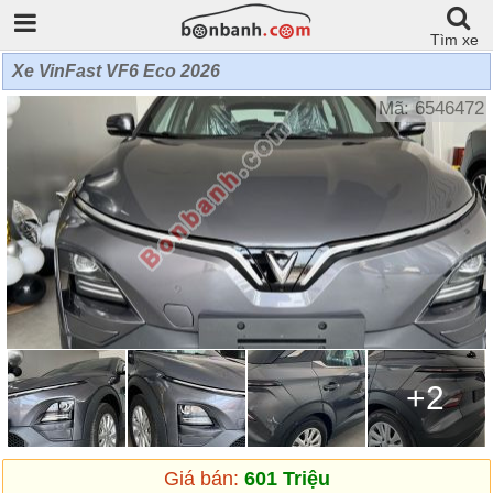
Tìm xe
Xe VinFast VF6 Eco 2026
Mã: 6546472
+2
Giá bán:
601 Triệu